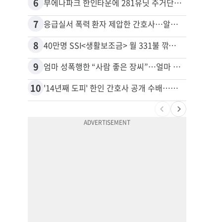
6
16
부에나파크 한인타운에 281유닛 주거단지 들어선다
7
17
응급실서 폭력 환자 제압한 간호사…알고 보니
8
18
40만명 SSI<생활보조금> 월 331불 깎이나
유학생
9
19
엄마 성폭행한 “사람 좋은 장씨”…얼마 뒤 딸 배도 불러왔다
10
20
'14년째 도피' 한인 간호사 공개 수배…메디케어 사기 유죄