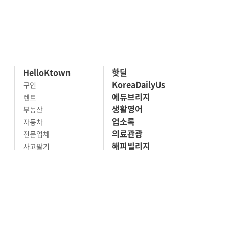
HelloKtown
핫딜
KoreaDailyUs
구인
에듀브리지
렌트
생활영어
부동산
업소록
자동차
의료관광
전문업체
해피빌리지
사고팔기
마켓세일
맛집