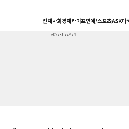
전체
사회
경제
라이프
연예/스포츠
ASK미