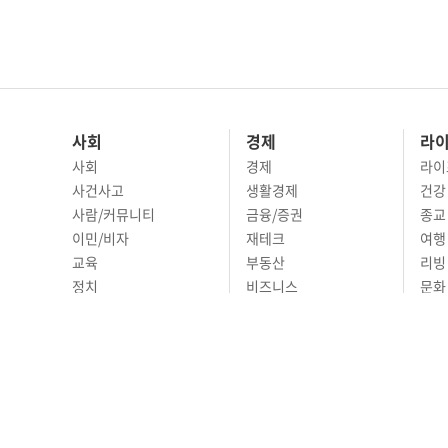
사회
경제
라
사회
경제
라이
사건사고
생활경제
건강
사람/커뮤니티
금융/증권
종교
이민/비자
재테크
여행 
교육
부동산
리빙
정치
비즈니스
문화 
국제
자동차
시니
오피니언