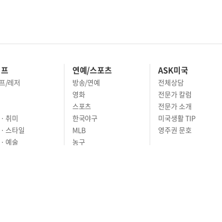
이프
연예/스포츠
ASK미국
프/레저
방송/연예
전체상담
영화
전문가 칼럼
스포츠
전문가 소개
· 취미
한국야구
미국생활 TIP
 · 스타일
MLB
영주권 문호
· 예술
농구
어
풋볼
골프
축구