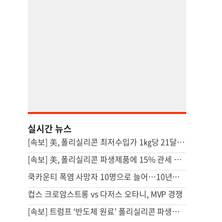
실시간 뉴스
[속보] 美, 폴리실리콘 최저수입가 1㎏당 21달러로…'덤핑 방지' 조치
[속보] 美, 폴리실리콘 파생제품에 15% 관세 부과…120일 뒤 발효
쿡카운티 폭염 사망자 10명으로 늘어…10년래 최다
컵스 크로암스트롱 vs 다저스 오타니, MVP 경쟁
[속보] 트럼프 ‘반도체 원료’ 폴리실리콘 파생제품에 15% 관세 부과