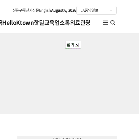
신문구독
전자신문
English
August 6, 2026
국
HelloKtown
핫딜
교육
업소록
의료관광