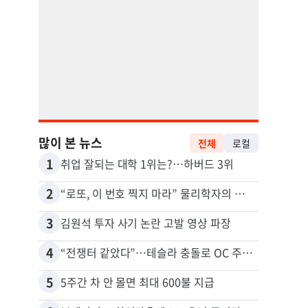
많이 본 뉴스
전체
로컬
1
11
취업 잘되는 대학 1위는?…하버드 3위
2
12
“로또, 이 번호 찍지 마라” 물리학자의 당첨금 높이는 비밀
3
13
김원석 투자 사기 논란 고발 영상 파장
4
14
“전쟁터 같았다”…테슬라 충돌로 OC 주택 4채 파손
5
15
5주간 차 안 몰면 최대 600불 지급