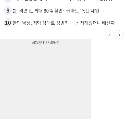
8
“내가 운전한 게 아니다”…과속 티켓에 오토파일럿 탓한 운전자
9
쌀·라면 값 최대 80% 할인…H마트 ‘폭탄 세일’
10
한인 남성, 처형 상대로 성범죄…"선처해줬더니 배신자 취급"