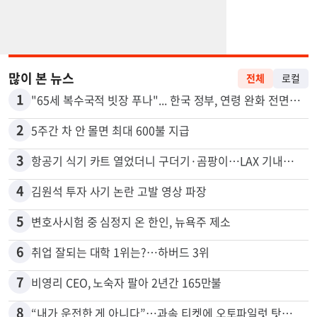
많이 본 뉴스
전체
로컬
1
"65세 복수국적 빗장 푸나"... 한국 정부, 연령 완화 전면 추진
2
5주간 차 안 몰면 최대 600불 지급
3
항공기 식기 카트 열었더니 구더기·곰팡이…LAX 기내식 업체 논란
4
김원석 투자 사기 논란 고발 영상 파장
5
변호사시험 중 심정지 온 한인, 뉴욕주 제소
6
취업 잘되는 대학 1위는?…하버드 3위
7
비영리 CEO, 노숙자 팔아 2년간 165만불