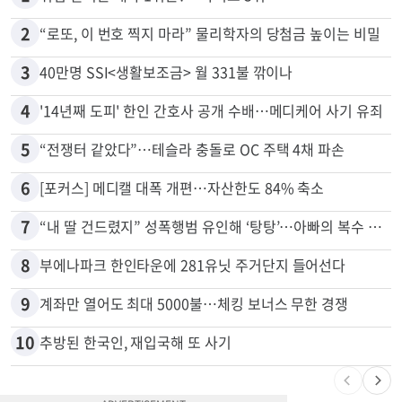
많이 본 뉴스
전체
로컬
1
취업 잘되는 대학 1위는?…하버드 3위
2
“로또, 이 번호 찍지 마라” 물리학자의 당첨금 높이는 비밀
3
40만명 SSI<생활보조금> 월 331불 깎이나
4
'14년째 도피' 한인 간호사 공개 수배…메디케어 사기 유죄
5
“전쟁터 같았다”…테슬라 충돌로 OC 주택 4채 파손
6
[포커스] 메디캘 대폭 개편…자산한도 84% 축소
7
“내 딸 건드렸지” 성폭행범 유인해 ‘탕탕’…아빠의 복수 결말
8
부에나파크 한인타운에 281유닛 주거단지 들어선다
9
계좌만 열어도 최대 5000불…체킹 보너스 무한 경쟁
10
추방된 한국인, 재입국해 또 사기