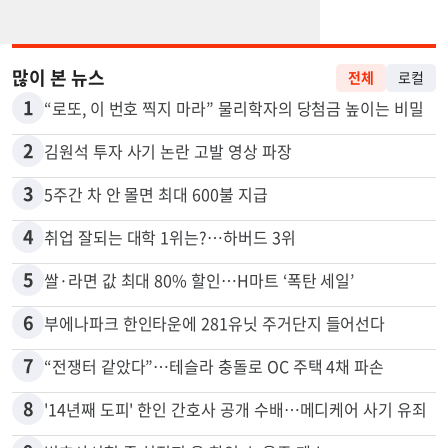
많이 본 뉴스
전체
로컬
1
“로또, 이 번호 찍지 마라” 물리학자의 당첨금 높이는 비밀
2
김원석 투자 사기 논란 고발 영상 파장
3
5주간 차 안 몰면 최대 600불 지급
4
취업 잘되는 대학 1위는?…하버드 3위
5
쌀·라면 값 최대 80% 할인…H마트 ‘폭탄 세일’
6
부에나파크 한인타운에 281유닛 주거단지 들어선다
7
“전쟁터 같았다”…테슬라 충돌로 OC 주택 4채 파손