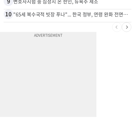
8
'14년째 도피' 한인 간호사 공개 수배…메디케어 사기 유죄
9
변호사시험 중 심정지 온 한인, 뉴욕주 제소
10
"65세 복수국적 빗장 푸나"... 한국 정부, 연령 완화 전면 추진