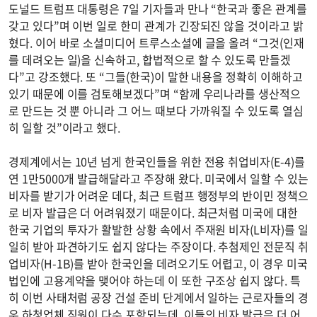
도널드 트럼프 대통령은 7일 기자들과 만나 “한국과 좋은 관계를
갖고 있다”며 이번 일로 한미 관계가 긴장되진 않을 것이라고 밝
혔다. 이어 바로 소셜미디어 트루스소셜에 글을 올려 “그것(인재
를 데려오는 일)을 신속하고, 합법적으로 할 수 있도록 만들겠
다”고 강조했다. 또 “그들(한국)이 말한 내용을 정확히 이해하고
있기 때문에 이를 검토해보겠다”며 “함께 우리나라를 생산적으
로 만드는 것 뿐 아니라 그 어느 때보다 가까워질 수 있도록 열심
히 일할 것”이라고 했다.
경제계에서는 10년 넘게 한국인들을 위한 전용 취업비자(E-4)를
연 1만5000개 발급해달라고 주장해 왔다. 미국에서 일할 수 있는
비자를 받기가 어려운 데다, 최근 트럼프 행정부의 반이민 정책으
로 비자 발급은 더 어려워졌기 때문이다. 최근처럼 미국에 대한
한국 기업의 투자가 활발한 상황 속에서 주재원 비자(L비자)를 일
일히 받아 파견하기도 쉽지 않다는 주장이다. 추첨제인 전문직 취
업비자(H-1B)를 받아 한국인을 데려오기도 어렵고, 이 경우 미국
법인에 고용계약을 맺어야 하는데 이 또한 구조상 쉽지 않다. 특
히 이번 사태처럼 공장 건설 준비 단계에서 일하는 근로자들의 경
우 하청업체 직원이 다수 포함되는데, 이들의 비자 발급은 더 어