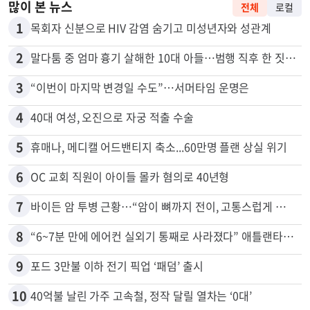
많이 본 뉴스
전체
로컬
1
목회자 신분으로 HIV 감염 숨기고 미성년자와 성관계
2
말다툼 중 엄마 흉기 살해한 10대 아들…범행 직후 한 짓 충격
3
“이번이 마지막 변경일 수도”…서머타임 운명은
4
40대 여성, 오진으로 자궁 적출 수술
5
휴매나, 메디캘 어드밴티지 축소...60만명 플랜 상실 위기
6
OC 교회 직원이 아이들 몰카 혐의로 40년형
7
바이든 암 투병 근황…“암이 뼈까지 전이, 고통스럽게 투병 중”
8
“6~7분 만에 에어컨 실외기 통째로 사라졌다” 애틀랜타서 실외기 도난 급증
9
포드 3만불 이하 전기 픽업 ‘패덤’ 출시
10
40억불 날린 가주 고속철, 정작 달릴 열차는 ‘0대’