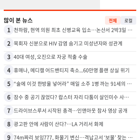
많이 본 뉴스
전체
로컬
1
천하람, 현역 의원 최초 신병교육 입소…논산서 2박3일 생활
2
목회자 신분으로 HIV 감염 숨기고 미성년자와 성관계
3
40대 여성, 오진으로 자궁 적출 수술
4
휴매나, 메디캘 어드밴티지 축소...60만명 플랜 상실 위기
5
“술에 이것 한방울 넣어라” 매일 소주 1병 까는 91세의 철칙
6
잠수 중 공기 끊었다? 랍스터 자리 다툼이 살인미수 사건으로
7
드라이브스루서 시작된 총격…인앤아웃 참사 영상 공개
8
광고판 안에 사람이 산다?…LA 거리서 화제
9
74m짜리 보잉777, 화물기 변신…격납고서 ‘보물’ 찾는 인천공항