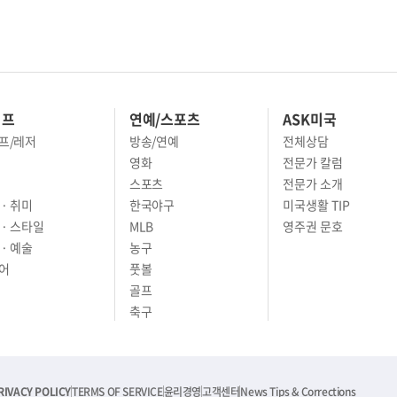
이프
연예/스포츠
ASK미국
프/레저
방송/연예
전체상담
영화
전문가 칼럼
스포츠
전문가 소개
· 취미
한국야구
미국생활 TIP
 · 스타일
MLB
영주권 문호
· 예술
농구
어
풋볼
골프
축구