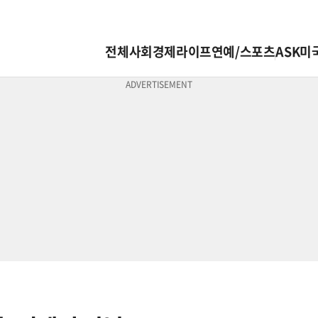
전체
사회
경제
라이프
연예/스포츠
ASK미