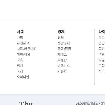
사회
경제
라
사회
경제
라이
사건사고
생활경제
건강
사람/커뮤니티
금융/증권
종교
이민/비자
재테크
여행 
교육
부동산
리빙
정치
비즈니스
문화 
국제
자동차
시니
오피니언