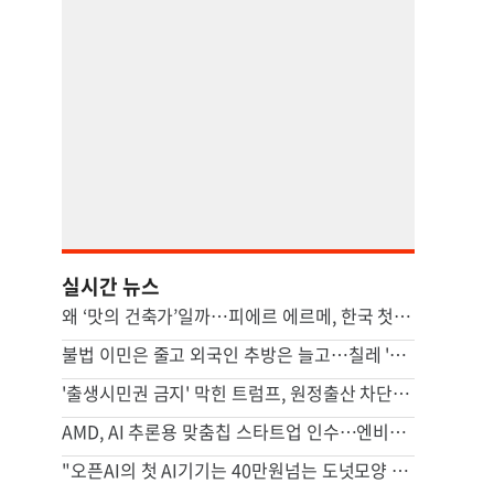
실시간 뉴스
왜 ‘맛의 건축가’일까…피에르 에르메, 한국 첫 카페 열다 [쿠캉]
불법 이민은 줄고 외국인 추방은 늘고…칠레 '반이민 드라이브'
'출생시민권 금지' 막힌 트럼프, 원정출산 차단 행정명령 서명(종합)
AMD, AI 추론용 맞춤칩 스타트업 인수…엔비디아 추격 가속
"오픈AI의 첫 AI기기는 40만원넘는 도넛모양 스피커…내년 출시"