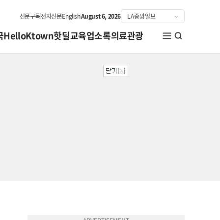
신문구독
전자신문
English
August 6, 2026
국
HelloKtown
핫딜
교육
업소록
의료관광