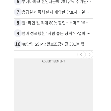
6
16
부에나파크 한인타운에 281유닛 주거단지 들어선다
7
17
응급실서 폭력 환자 제압한 간호사…알고 보니
8
18
쌀·라면 값 최대 80% 할인…H마트 ‘폭탄 세일’
9
19
엄마 성폭행한 “사람 좋은 장씨”…얼마 뒤 딸 배도 불러왔다
10
20
40만명 SSI<생활보조금> 월 331불 깎이나