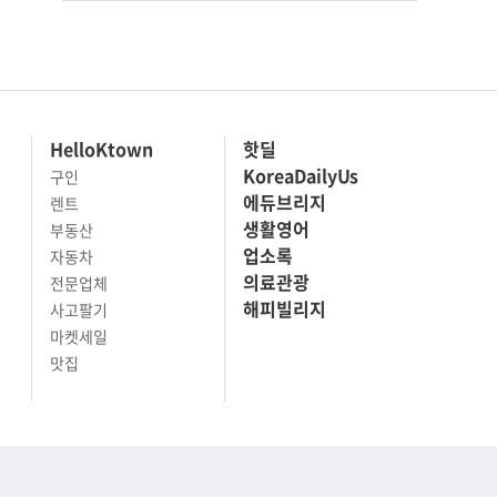
HelloKtown
핫딜
KoreaDailyUs
구인
에듀브리지
렌트
생활영어
부동산
업소록
자동차
의료관광
전문업체
해피빌리지
사고팔기
마켓세일
맛집