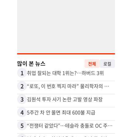
많이 본 뉴스
전체
로컬
1
11
취업 잘되는 대학 1위는?…하버드 3위
2
12
“로또, 이 번호 찍지 마라” 물리학자의 당첨금 높이는 비밀
3
13
김원석 투자 사기 논란 고발 영상 파장
4
14
5주간 차 안 몰면 최대 600불 지급
5
15
“전쟁터 같았다”…테슬라 충돌로 OC 주택 4채 파손