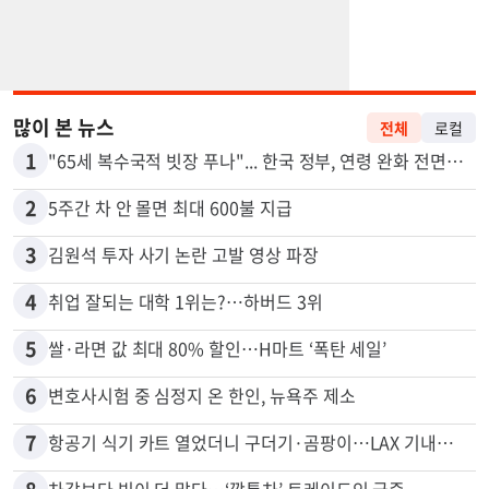
많이 본 뉴스
전체
로컬
1
"65세 복수국적 빗장 푸나"... 한국 정부, 연령 완화 전면 추진
2
5주간 차 안 몰면 최대 600불 지급
3
김원석 투자 사기 논란 고발 영상 파장
4
취업 잘되는 대학 1위는?…하버드 3위
5
쌀·라면 값 최대 80% 할인…H마트 ‘폭탄 세일’
6
변호사시험 중 심정지 온 한인, 뉴욕주 제소