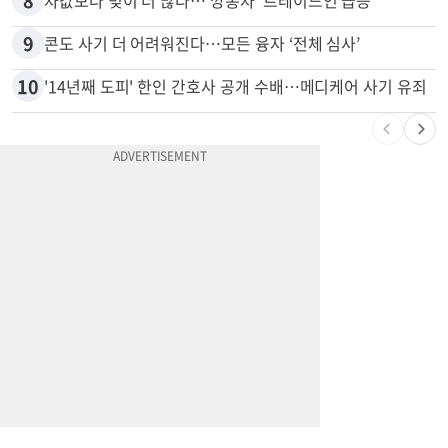
7
항공기 식기 카트 열었더니 구더기·곰팡이…LAX 기내식 업체 논란
8
차값보다 빚이 더 많다…‘깡통차’ 트레이드인 급증
9
콘도 사기 더 어려워진다…모든 융자 ‘전체 심사’
10
'14년째 도피' 한인 간호사 공개 수배…메디케어 사기 유죄