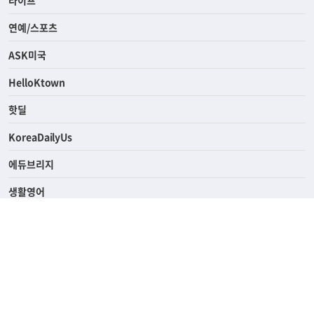
연예/스포츠
ASK미국
HelloKtown
핫딜
KoreaDailyUs
에듀브리지
생활영어
업소록
의료관광
해피빌리지
ABOUT
ADVERTISING
PRIVACY POLICY
TERMS OF SERVICE
윤리경영
고객센터
News Tips & Corrections