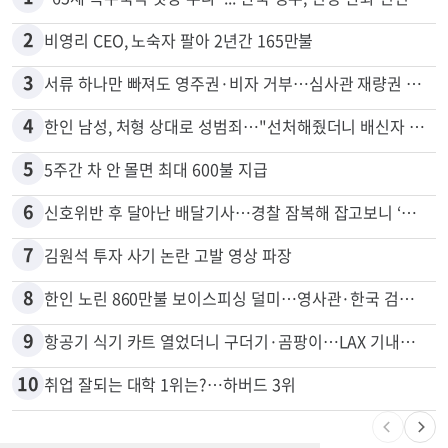
2
비영리 CEO, 노숙자 팔아 2년간 165만불
3
서류 하나만 빠져도 영주권·비자 거부…심사관 재량권 대폭 확대
4
한인 남성, 처형 상대로 성범죄…"선처해줬더니 배신자 취급"
5
5주간 차 안 몰면 최대 600불 지급
6
신호위반 후 달아난 배달기사…경찰 잠복해 잡고보니 ‘반전’
7
김원석 투자 사기 논란 고발 영상 파장
8
한인 노린 860만불 보이스피싱 덜미…영사관·한국 검찰 사칭
9
항공기 식기 카트 열었더니 구더기·곰팡이…LAX 기내식 업체 논란
10
취업 잘되는 대학 1위는?…하버드 3위