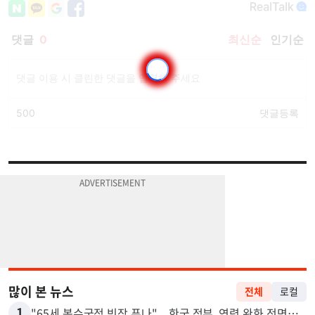
많이 본 뉴스
전체
로컬
1
"65세 복수국적 빗장 푸나"... 한국 정부, 연령 완화 전면 추진