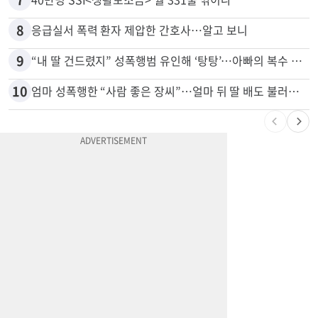
8
응급실서 폭력 환자 제압한 간호사…알고 보니
9
“내 딸 건드렸지” 성폭행범 유인해 ‘탕탕’…아빠의 복수 결말
10
엄마 성폭행한 “사람 좋은 장씨”…얼마 뒤 딸 배도 불러왔다