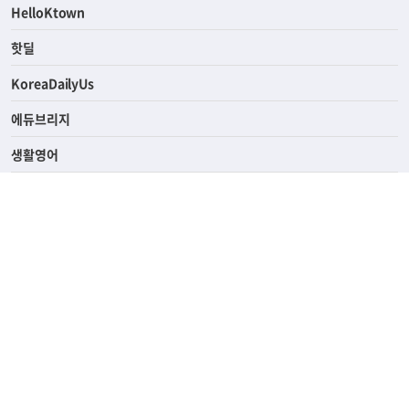
HelloKtown
핫딜
KoreaDailyUs
에듀브리지
생활영어
업소록
의료관광
해피빌리지
ABOUT
ADVERTISING
PRIVACY POLICY
TERMS OF SERVICE
윤리경영
고객센터
News Tips & Corrections
690 Wilshire Place Los Angeles, CA 90005
TEL. (213) 368-2500 FAX. (213) 389-6196
© Joongangilbo USA. All Rights Reserved.