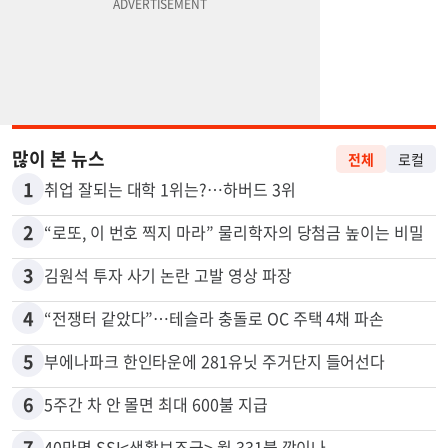
많이 본 뉴스
전체
로컬
1
취업 잘되는 대학 1위는?…하버드 3위
2
“로또, 이 번호 찍지 마라” 물리학자의 당첨금 높이는 비밀
3
김원석 투자 사기 논란 고발 영상 파장
4
“전쟁터 같았다”…테슬라 충돌로 OC 주택 4채 파손
5
부에나파크 한인타운에 281유닛 주거단지 들어선다
6
5주간 차 안 몰면 최대 600불 지급
7
40만명 SSI<생활보조금> 월 331불 깎이나