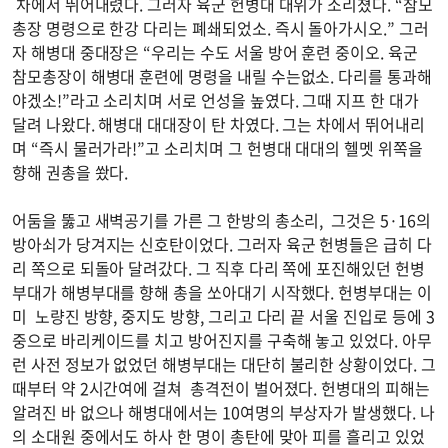
차에서 뛰어내렸다. 그러자 육군 헌병대 대위가 소리쳤다. “참모
총장 명령으로 한강 다리는 폐쇄되었소. 즉시 돌아가시오.” 그러
자 해병대 중대장은 “우리는 수도 서울 방어 훈련 중이오. 육군
참모총장이 해병대 훈련에 명령을 내릴 수는없소. 다리를 통과해
야겠소!”라고 소리치며 서로 언성을 높였다. 그때 지프 한 대가
달려 나왔다. 해병대 대대장이 탄 차였다. 그는 차에서 뛰어내리
며 “즉시 물러가라!”고 소리치며 그 헌병대 대대의 헬멧 위쪽을
향해 권총을 쐈다.
어둠을 뚫고 새벽공기를 가른 그 한방의 총소리, 그것은 5·16의
방아쇠가 당겨지는 신호탄이었다. 그러자 육군 헌병들은 급히 다
리 쪽으로 되돌아 달려갔다. 그 직후 다리 쪽에 포진해있던 헌병
부대가 해병부대를 향해 총을 쏘아대기 시작했다. 헌병부대는 이
미 노량진 방향, 중지도 방향, 그리고 다리 끝 서울 진입로 등에 3
중으로 바리케이드를 치고 방어진지를 구축해 놓고 있었다. 아무
런 사전 정보가 없었던 해병부대는 대단히 불리한 상황이었다. 그
때부터 약 2시간여에 걸쳐 총격전이 벌어졌다. 헌병대의 피해는
알려진 바 없으나 해병대에서는 10여명의 부상자가 발생했다. 나
의 소대원 중에서도 하사 한 명이 총탄에 맞아 피를 흘리고 있었