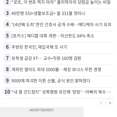
2
“로또, 이 번호 찍지 마라” 물리학자의 당첨금 높이는 비밀
3
40만명 SSI<생활보조금> 월 331불 깎이나
4
'14년째 도피' 한인 간호사 공개 수배…메디케어 사기 유죄
5
[포커스] 메디캘 대폭 개편…자산한도 84% 축소
6
추방된 한국인, 재입국해 또 사기
7
유학생 급감 IIT… 교수•직원 160명 감원
8
계좌만 열어도 최대 5000불…체킹 보너스 무한 경쟁
9
9000채 파괴한 이튼 산불, 공식 원인 밝혀졌다
10
“내 딸 건드렸지” 성폭행범 유인해 ‘탕탕’…아빠의 복수 결말