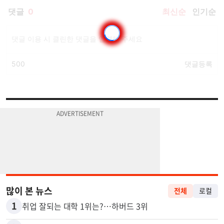
많이 본 뉴스
전체
로컬
1
취업 잘되는 대학 1위는?…하버드 3위