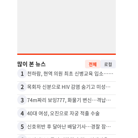
많이 본 뉴스
전체
로컬
1
11
천하람, 현역 의원 최초 신병교육 입소…논산서 2박3일 생활
2
12
목회자 신분으로 HIV 감염 숨기고 미성년자와 성관계
3
13
74m짜리 보잉777, 화물기 변신…격납고서 ‘보물’ 찾는 인천공항
포드 
4
14
40대 여성, 오진으로 자궁 적출 수술
5
15
신호위반 후 달아난 배달기사…경찰 잠복해 잡고보니 ‘반전’