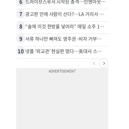
6
16
드라이브스루서 시작된 총격…인앤아웃 참사 영상 공개
7
17
광고판 안에 사람이 산다?…LA 거리서 화제
8
18
“술에 이것 한방울 넣어라” 매일 소주 1병 까는 91세의 철칙
9
19
서류 하나만 빠져도 영주권·비자 거부…심사관 재량권 대폭 확대
비영리
10
20
넷플 ‘외교관’ 현실판 떴다…美대사 스틸 지키는 ‘신 스틸러’