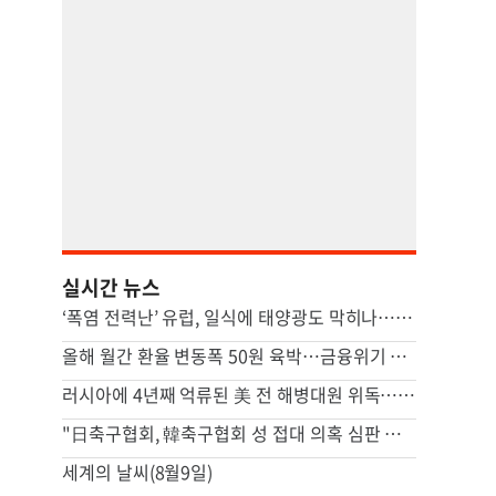
실시간 뉴스
‘폭염 전력난’ 유럽, 일식에 태양광도 막히나…원전 10기 중단효과
올해 월간 환율 변동폭 50원 육박…금융위기 이후 최고
러시아에 4년째 억류된 美 전 해병대원 위독…美 "깊이 우려"
"日축구협회, 韓축구협회 성 접대 의혹 심판 조사 중"
세계의 날씨(8월9일)