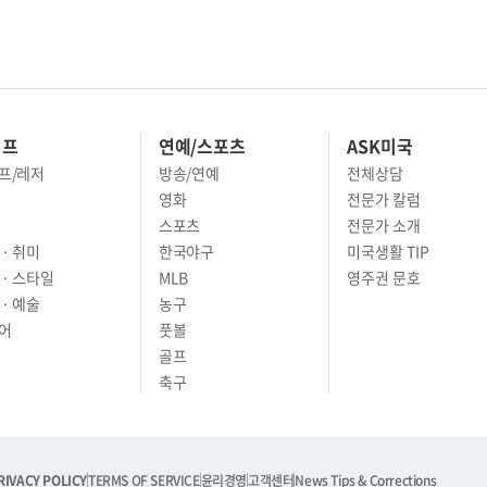
이프
연예/스포츠
ASK미국
프/레저
방송/연예
전체상담
영화
전문가 칼럼
스포츠
전문가 소개
· 취미
한국야구
미국생활 TIP
 · 스타일
MLB
영주권 문호
· 예술
농구
어
풋볼
골프
축구
RIVACY POLICY
TERMS OF SERVICE
윤리경영
고객센터
News Tips & Corrections