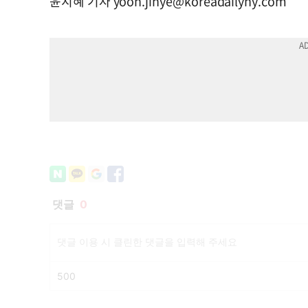
윤지혜 기자
yoon.jihye@koreadailyny.com