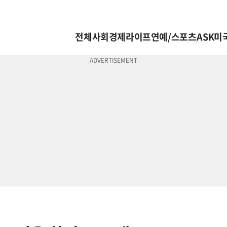
전체
사회
경제
라이프
연예/스포츠
ASK미