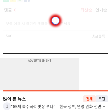
많이 본 뉴스
전체
로컬
1
"65세 복수국적 빗장 푸나"... 한국 정부, 연령 완화 전면 추진