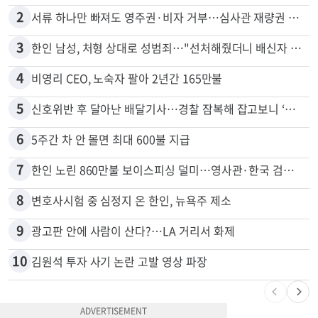
2
서류 하나만 빠져도 영주권·비자 거부…심사관 재량권 대폭 확대
3
한인 남성, 처형 상대로 성범죄…"선처해줬더니 배신자 취급"
4
비영리 CEO, 노숙자 팔아 2년간 165만불
5
신호위반 후 달아난 배달기사…경찰 잠복해 잡고보니 ‘반전’
6
5주간 차 안 몰면 최대 600불 지급
7
한인 노린 860만불 보이스피싱 덜미…영사관·한국 검찰 사칭
8
변호사시험 중 심정지 온 한인, 뉴욕주 제소
9
광고판 안에 사람이 산다?…LA 거리서 화제
10
김원석 투자 사기 논란 고발 영상 파장