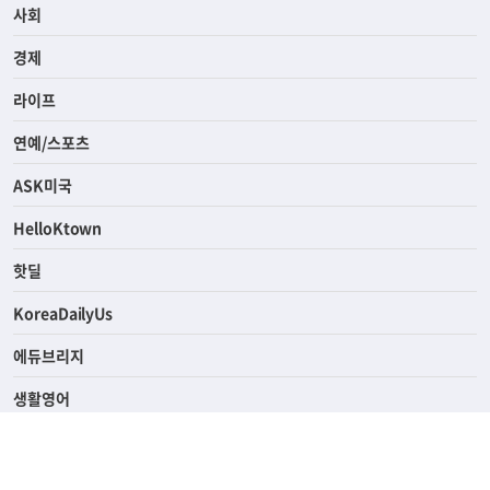
전체
사회
경제
라이프
연예/스포츠
ASK미국
HelloKtown
핫딜
KoreaDailyUs
에듀브리지
생활영어