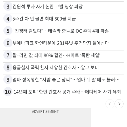
2
“로또, 이 번호 찍지 마라” 물리학자의 당첨금 높이는 비밀
3
김원석 투자 사기 논란 고발 영상 파장
4
5주간 차 안 몰면 최대 600불 지급
5
“전쟁터 같았다”…테슬라 충돌로 OC 주택 4채 파손
6
부에나파크 한인타운에 281유닛 주거단지 들어선다
7
쌀·라면 값 최대 80% 할인…H마트 ‘폭탄 세일’
8
응급실서 폭력 환자 제압한 간호사…알고 보니
9
엄마 성폭행한 “사람 좋은 장씨”…얼마 뒤 딸 배도 불러왔다
10
'14년째 도피' 한인 간호사 공개 수배…메디케어 사기 유죄