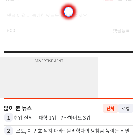
많이 본 뉴스
전체
로컬
1
취업 잘되는 대학 1위는?…하버드 3위