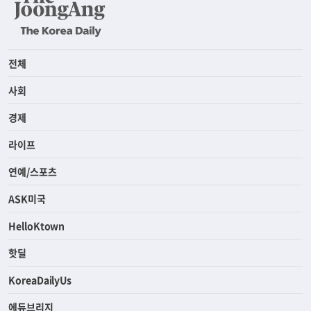
전체
사회
경제
라이프
연예/스포츠
ASK미국
HelloKtown
핫딜