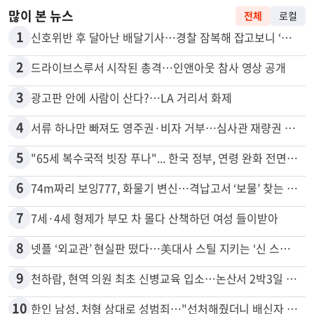
많이 본 뉴스
전체
로컬
1
신호위반 후 달아난 배달기사…경찰 잠복해 잡고보니 ‘반전’
2
드라이브스루서 시작된 총격…인앤아웃 참사 영상 공개
3
광고판 안에 사람이 산다?…LA 거리서 화제
4
서류 하나만 빠져도 영주권·비자 거부…심사관 재량권 대폭 확대
5
"65세 복수국적 빗장 푸나"... 한국 정부, 연령 완화 전면 추진
6
74m짜리 보잉777, 화물기 변신…격납고서 ‘보물’ 찾는 인천공항
7
7세·4세 형제가 부모 차 몰다 산책하던 여성 들이받아
8
넷플 ‘외교관’ 현실판 떴다…美대사 스틸 지키는 ‘신 스틸러’
9
천하람, 현역 의원 최초 신병교육 입소…논산서 2박3일 생활