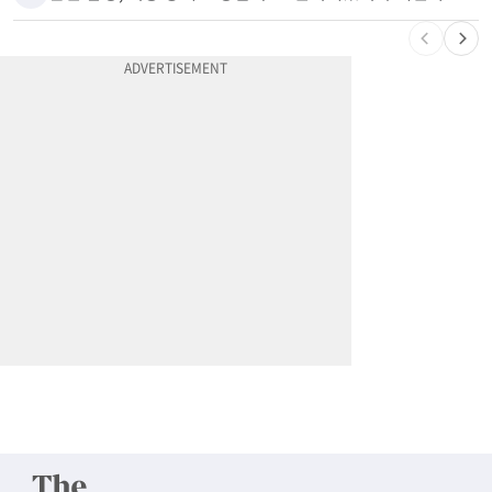
10
한인 남성, 처형 상대로 성범죄…"선처해줬더니 배신자 취급"