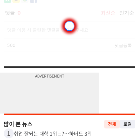
많이 본 뉴스
전체
로컬
1
취업 잘되는 대학 1위는?…하버드 3위