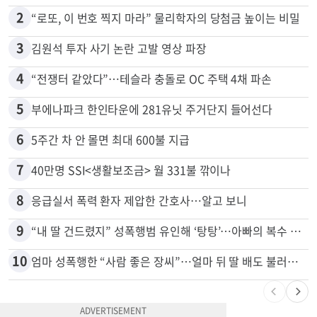
2
“로또, 이 번호 찍지 마라” 물리학자의 당첨금 높이는 비밀
3
김원석 투자 사기 논란 고발 영상 파장
4
“전쟁터 같았다”…테슬라 충돌로 OC 주택 4채 파손
5
부에나파크 한인타운에 281유닛 주거단지 들어선다
6
5주간 차 안 몰면 최대 600불 지급
7
40만명 SSI<생활보조금> 월 331불 깎이나
8
응급실서 폭력 환자 제압한 간호사…알고 보니
9
“내 딸 건드렸지” 성폭행범 유인해 ‘탕탕’…아빠의 복수 결말
10
엄마 성폭행한 “사람 좋은 장씨”…얼마 뒤 딸 배도 불러왔다