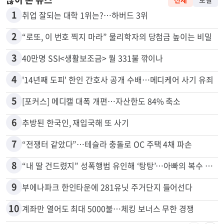
많이 본 뉴스
전체
로컬
1
취업 잘되는 대학 1위는?…하버드 3위
2
“로또, 이 번호 찍지 마라” 물리학자의 당첨금 높이는 비밀
3
40만명 SSI<생활보조금> 월 331불 깎이나
4
'14년째 도피' 한인 간호사 공개 수배…메디케어 사기 유죄
5
[포커스] 메디캘 대폭 개편…자산한도 84% 축소
6
추방된 한국인, 재입국해 또 사기
7
“전쟁터 같았다”…테슬라 충돌로 OC 주택 4채 파손
8
“내 딸 건드렸지” 성폭행범 유인해 ‘탕탕’…아빠의 복수 결말
9
부에나파크 한인타운에 281유닛 주거단지 들어선다