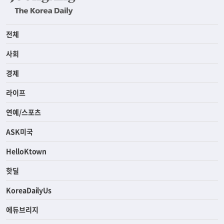
전체
사회
경제
라이프
연예/스포츠
ASK미국
HelloKtown
핫딜
KoreaDailyUs