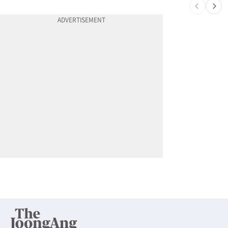
10
계좌만 열어도 최대 5000불…체킹 보너스 무한 경쟁