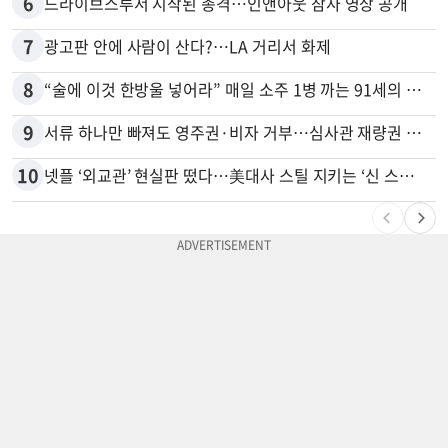
6
드라이브스루서 시작된 총격…인앤아웃 참사 영상 공개
7
광고판 안에 사람이 산다?…LA 거리서 화제
8
“술에 이것 한방울 넣어라” 매일 소주 1병 까는 91세의 철칙
9
서류 하나만 빠져도 영주권·비자 거부…심사관 재량권 대폭 확대
10
넷플 ‘외교관’ 현실판 떴다…美대사 스틸 지키는 ‘신 스틸러’