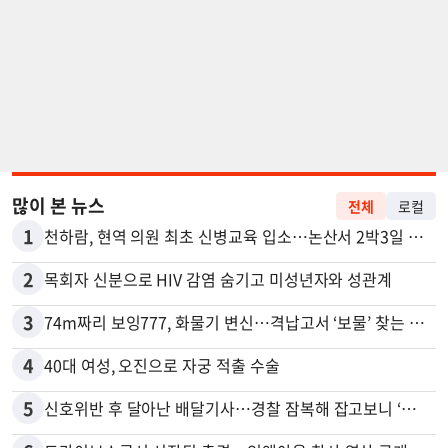
많이 본 뉴스
전체
로컬
1
천하람, 현역 의원 최초 신병교육 입소…논산서 2박3일 생활
2
목회자 신분으로 HIV 감염 숨기고 미성년자와 성관계
3
74m짜리 보잉777, 화물기 변신…격납고서 ‘보물’ 찾는 인천공항
4
40대 여성, 오진으로 자궁 적출 수술
5
신호위반 후 달아난 배달기사…경찰 잠복해 잡고보니 ‘반전’