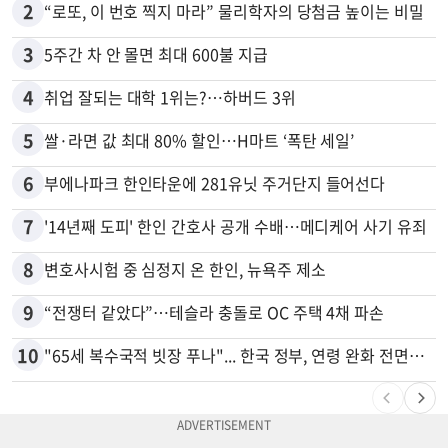
2
“로또, 이 번호 찍지 마라” 물리학자의 당첨금 높이는 비밀
3
5주간 차 안 몰면 최대 600불 지급
4
취업 잘되는 대학 1위는?…하버드 3위
5
쌀·라면 값 최대 80% 할인…H마트 ‘폭탄 세일’
6
부에나파크 한인타운에 281유닛 주거단지 들어선다
7
'14년째 도피' 한인 간호사 공개 수배…메디케어 사기 유죄
8
변호사시험 중 심정지 온 한인, 뉴욕주 제소
9
“전쟁터 같았다”…테슬라 충돌로 OC 주택 4채 파손
10
"65세 복수국적 빗장 푸나"... 한국 정부, 연령 완화 전면 추진