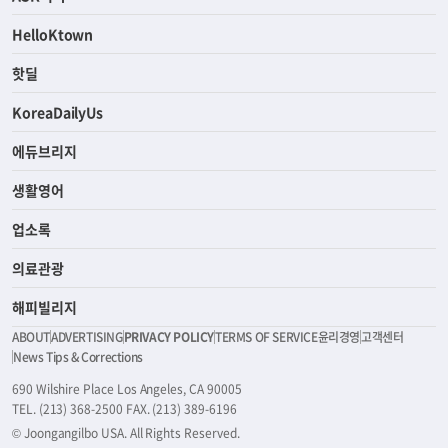
HelloKtown
핫딜
KoreaDailyUs
에듀브리지
생활영어
업소록
의료관광
해피빌리지
ABOUT
ADVERTISING
PRIVACY POLICY
TERMS OF SERVICE
윤리경영
고객센터
News Tips & Corrections
690 Wilshire Place Los Angeles, CA 90005
TEL. (213) 368-2500 FAX. (213) 389-6196
© Joongangilbo USA. All Rights Reserved.