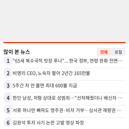
많이 본 뉴스
전체
로컬
1
"65세 복수국적 빗장 푸나"... 한국 정부, 연령 완화 전면 추진
2
비영리 CEO, 노숙자 팔아 2년간 165만불
3
5주간 차 안 몰면 최대 600불 지급
4
한인 남성, 처형 상대로 성범죄…"선처해줬더니 배신자 취급"
5
서류 하나만 빠져도 영주권·비자 거부…심사관 재량권 대폭 확대
6
김원석 투자 사기 논란 고발 영상 파장