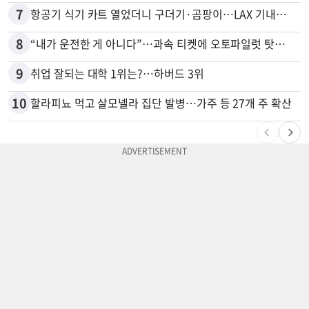
7
항공기 식기 카트 열었더니 구더기·곰팡이…LAX 기내식 업체 논란
8
“내가 운전한 게 아니다”…과속 티켓에 오토파일럿 탓한 운전자
9
취업 잘되는 대학 1위는?…하버드 3위
10
할라피뇨 먹고 살모넬라 집단 발병…가주 등 27개 주 확산