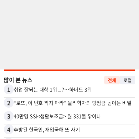
많이 본 뉴스
전체
로컬
1
취업 잘되는 대학 1위는?…하버드 3위
2
“로또, 이 번호 찍지 마라” 물리학자의 당첨금 높이는 비밀
3
40만명 SSI<생활보조금> 월 331불 깎이나
4
추방된 한국인, 재입국해 또 사기