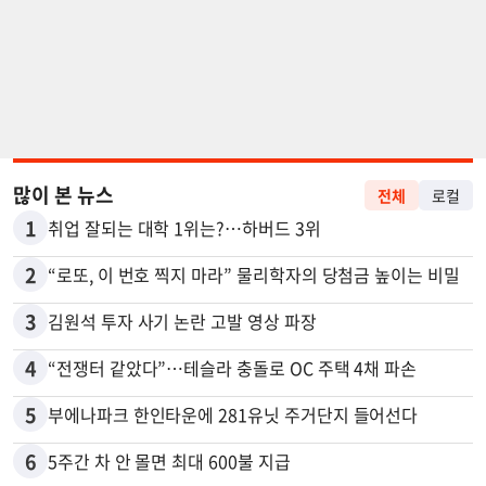
많이 본 뉴스
전체
로컬
1
취업 잘되는 대학 1위는?…하버드 3위
2
“로또, 이 번호 찍지 마라” 물리학자의 당첨금 높이는 비밀
3
김원석 투자 사기 논란 고발 영상 파장
4
“전쟁터 같았다”…테슬라 충돌로 OC 주택 4채 파손
5
부에나파크 한인타운에 281유닛 주거단지 들어선다
6
5주간 차 안 몰면 최대 600불 지급