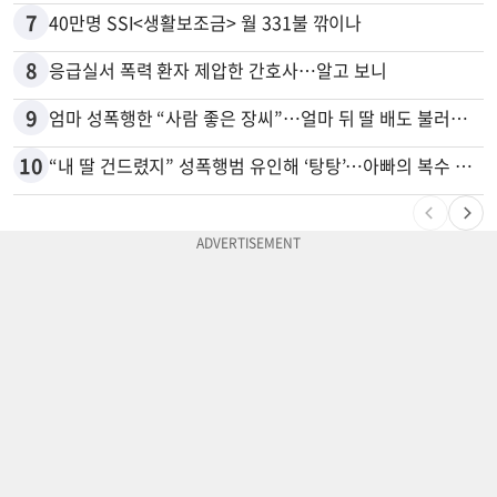
7
40만명 SSI<생활보조금> 월 331불 깎이나
8
응급실서 폭력 환자 제압한 간호사…알고 보니
9
엄마 성폭행한 “사람 좋은 장씨”…얼마 뒤 딸 배도 불러왔다
10
“내 딸 건드렸지” 성폭행범 유인해 ‘탕탕’…아빠의 복수 결말