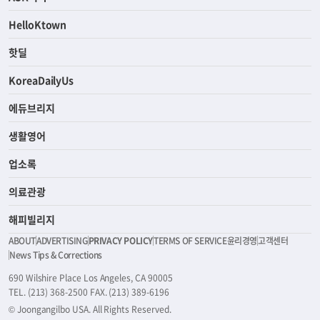
HelloKtown
핫딜
KoreaDailyUs
에듀브리지
생활영어
업소록
의료관광
해피빌리지
ABOUT
ADVERTISING
PRIVACY POLICY
TERMS OF SERVICE
윤리경영
고객센터
News Tips & Corrections
690 Wilshire Place Los Angeles, CA 90005
TEL. (213) 368-2500 FAX. (213) 389-6196
© Joongangilbo USA. All Rights Reserved.