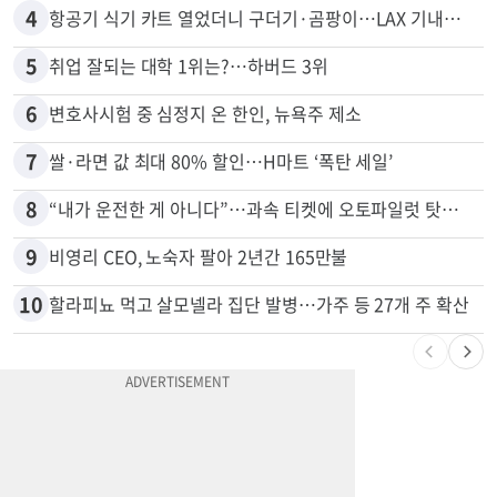
4
항공기 식기 카트 열었더니 구더기·곰팡이…LAX 기내식 업체 논란
5
취업 잘되는 대학 1위는?…하버드 3위
6
변호사시험 중 심정지 온 한인, 뉴욕주 제소
7
쌀·라면 값 최대 80% 할인…H마트 ‘폭탄 세일’
8
“내가 운전한 게 아니다”…과속 티켓에 오토파일럿 탓한 운전자
9
비영리 CEO, 노숙자 팔아 2년간 165만불
10
할라피뇨 먹고 살모넬라 집단 발병…가주 등 27개 주 확산