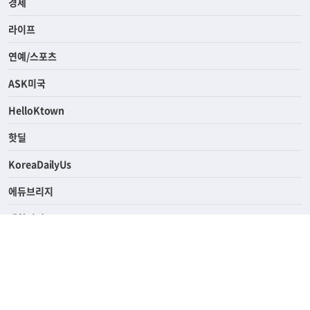
경제
라이프
연예/스포츠
ASK미국
HelloKtown
핫딜
KoreaDailyUs
에듀브리지
생활영어
업소록
의료관광
해피빌리지