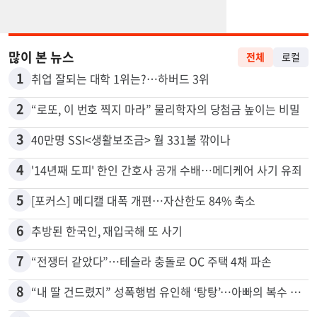
많이 본 뉴스
전체
로컬
1
취업 잘되는 대학 1위는?…하버드 3위
2
“로또, 이 번호 찍지 마라” 물리학자의 당첨금 높이는 비밀
3
40만명 SSI<생활보조금> 월 331불 깎이나
4
'14년째 도피' 한인 간호사 공개 수배…메디케어 사기 유죄
5
[포커스] 메디캘 대폭 개편…자산한도 84% 축소
6
추방된 한국인, 재입국해 또 사기
7
“전쟁터 같았다”…테슬라 충돌로 OC 주택 4채 파손
8
“내 딸 건드렸지” 성폭행범 유인해 ‘탕탕’…아빠의 복수 결말