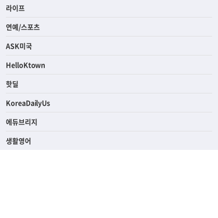
라이프
연예/스포츠
ASK미국
HelloKtown
핫딜
KoreaDailyUs
에듀브리지
생활영어
업소록
의료관광
해피빌리지
ABOUT
ADVERTISING
PRIVACY POLICY
TERMS OF SERVICE
윤리경영
고객센터