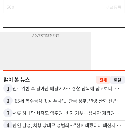
많이 본 뉴스
전체
로컬
1
신호위반 후 달아난 배달기사…경찰 잠복해 잡고보니 ‘반전’
2
"65세 복수국적 빗장 푸나"... 한국 정부, 연령 완화 전면 추진
3
서류 하나만 빠져도 영주권·비자 거부…심사관 재량권 대폭 확대
4
한인 남성, 처형 상대로 성범죄…"선처해줬더니 배신자 취급"