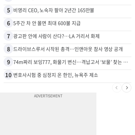
5
비영리 CEO, 노숙자 팔아 2년간 165만불
6
5주간 차 안 몰면 최대 600불 지급
7
광고판 안에 사람이 산다?…LA 거리서 화제
8
드라이브스루서 시작된 총격…인앤아웃 참사 영상 공개
9
74m짜리 보잉777, 화물기 변신…격납고서 ‘보물’ 찾는 인천공항
10
변호사시험 중 심정지 온 한인, 뉴욕주 제소