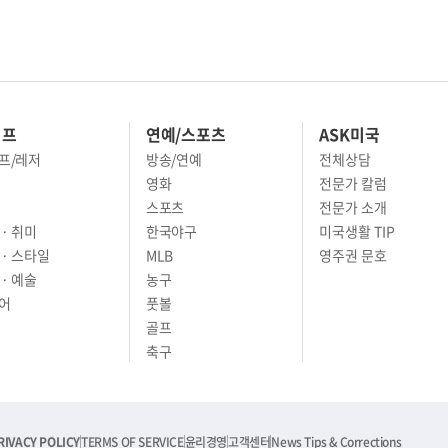
이프
연예/스포츠
ASK미국
프/레저
방송/연예
전체상담
영화
전문가 칼럼
스포츠
전문가 소개
· 취미
한국야구
미국생활 TIP
 · 스타일
MLB
영주권 문호
· 예술
농구
어
풋볼
골프
축구
RIVACY POLICY
TERMS OF SERVICE
윤리경영
고객센터
News Tips & Corrections