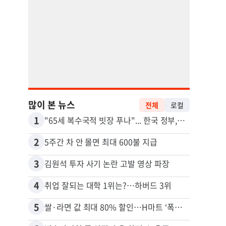
많이 본 뉴스
전체
로컬
1
11
"65세 복수국적 빗장 푸나"... 한국 정부, 연령 완화 전면 추진
2
12
5주간 차 안 몰면 최대 600불 지급
3
13
김원석 투자 사기 논란 고발 영상 파장
4
14
취업 잘되는 대학 1위는?…하버드 3위
5
15
쌀·라면 값 최대 80% 할인…H마트 ‘폭탄 세일’
비영리