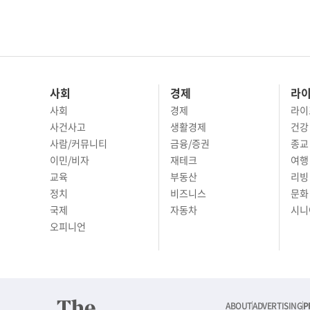
사회
경제
라
사회
경제
라이
사건사고
생활경제
건강
사람/커뮤니티
금융/증권
종교
이민/비자
재테크
여행 
교육
부동산
리빙
정치
비즈니스
문화 
국제
자동차
시니
오피니언
ABOUT
ADVERTISING
P