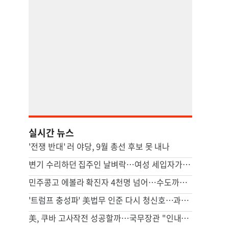
실시간 뉴스
'전쟁 반대' 러 야당, 9월 총선 후보 못 내나
변기 수리하던 집주인 날벼락…여성 세입자가 흉기로 찔렀다
민주콩고 에볼라 확진자 4천명 넘어…수도까지 번질라 비상
'트럼프 충성파' 美법무 인준 다시 청신호…과반 찬성표 확보(종합)
美, 쿠바 고사작전 성공할까…국무장관 "인내와 끈기로 옥죌 것"