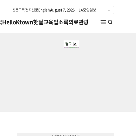
신문구독
전자신문
English
August 7, 2026
국
HelloKtown
핫딜
교육
업소록
의료관광