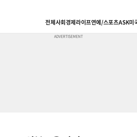
전체
사회
경제
라이프
연예/스포츠
ASK미