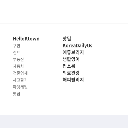
HelloKtown
핫딜
KoreaDailyUs
구인
에듀브리지
렌트
생활영어
부동산
업소록
자동차
의료관광
전문업체
해피빌리지
사고팔기
마켓세일
맛집