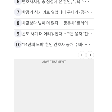
6
16
변호사시험 중 심정지 온 한인, 뉴욕주 제소
7
17
항공기 식기 카트 열었더니 구더기·곰팡이…LAX 기내식 업체 논란
8
18
차값보다 빚이 더 많다…‘깡통차’ 트레이드인 급증
9
19
콘도 사기 더 어려워진다…모든 융자 ‘전체 심사’
10
20
'14년째 도피' 한인 간호사 공개 수배…메디케어 사기 유죄