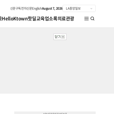
신문구독
전자신문
English
August 7, 2026
국
HelloKtown
핫딜
교육
업소록
의료관광