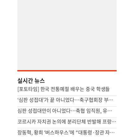
실시간 뉴스
[포토타임] 한국 전통예절 배우는 중국 학생들
‘심판 성접대’가 끝 아니었다…축구협회장 부인 해외출장에 법카 2억 ‘펑펑’
심판 성접대만이 아니었다…축협 임직원, 유흥·골프에 2억 펑펑
코르시카 자치권 논의에 분리단체 반발해 프랑스 본토인 위협
장동혁, 황희 ‘버스하우스’에 “대통령·장관 자녀부터 살아보면”