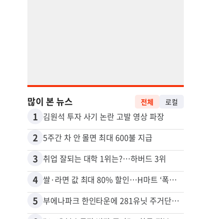
많이 본 뉴스
전체
로컬
1
11
김원석 투자 사기 논란 고발 영상 파장
2
12
5주간 차 안 몰면 최대 600불 지급
3
13
취업 잘되는 대학 1위는?…하버드 3위
4
14
쌀·라면 값 최대 80% 할인…H마트 ‘폭탄 세일’
5
15
부에나파크 한인타운에 281유닛 주거단지 들어선다