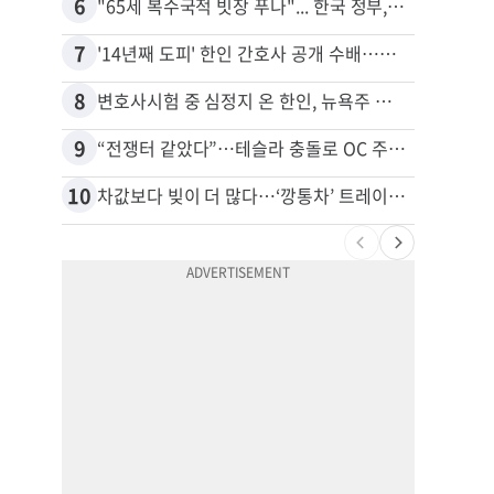
6
16
"65세 복수국적 빗장 푸나"... 한국 정부, 연령 완화 전면 추진
7
17
'14년째 도피' 한인 간호사 공개 수배…메디케어 사기 유죄
8
18
변호사시험 중 심정지 온 한인, 뉴욕주 제소
9
19
“전쟁터 같았다”…테슬라 충돌로 OC 주택 4채 파손
10
20
차값보다 빚이 더 많다…‘깡통차’ 트레이드인 급증