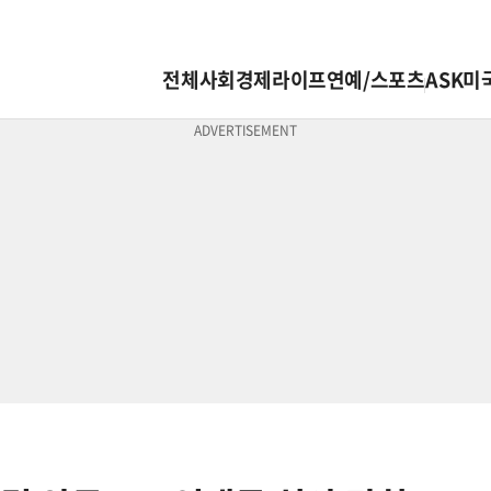
전체
사회
경제
라이프
연예/스포츠
ASK미