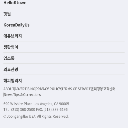
HelloKtown
핫딜
KoreaDailyUs
에듀브리지
생활영어
업소록
의료관광
해피빌리지
ABOUT
ADVERTISING
PRIVACY POLICY
TERMS OF SERVICE
윤리경영
고객센터
News Tips & Corrections
690 Wilshire Place Los Angeles, CA 90005
TEL. (213) 368-2500 FAX. (213) 389-6196
© Joongangilbo USA. All Rights Reserved.