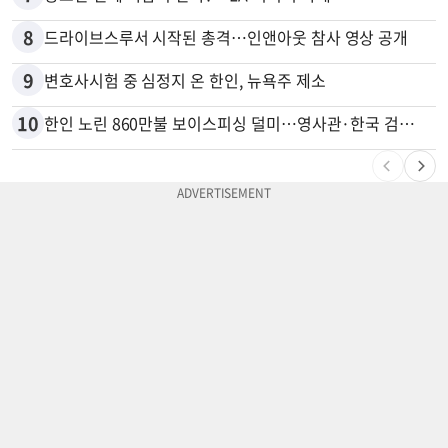
8
드라이브스루서 시작된 총격…인앤아웃 참사 영상 공개
9
변호사시험 중 심정지 온 한인, 뉴욕주 제소
10
한인 노린 860만불 보이스피싱 덜미…영사관·한국 검찰 사칭