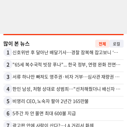
많이 본 뉴스
전체
로컬
1
신호위반 후 달아난 배달기사…경찰 잠복해 잡고보니 ‘반전’
2
"65세 복수국적 빗장 푸나"... 한국 정부, 연령 완화 전면 추진
3
서류 하나만 빠져도 영주권·비자 거부…심사관 재량권 대폭 확대
4
한인 남성, 처형 상대로 성범죄…"선처해줬더니 배신자 취급"
5
비영리 CEO, 노숙자 팔아 2년간 165만불
6
5주간 차 안 몰면 최대 600불 지급
7
광고판 안에 사람이 산다?…LA 거리서 화제