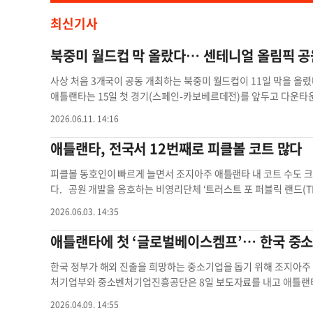
최신기사
북중미 월드컵 막 올랐다… 센테니얼 올림픽 공
사상 처음 3개국이 공동 개최하는 북중미 월드컵이 11일 막을 올
애틀랜타는 15일 첫 경기(스페인-카보베르데전)를 앞두고 다운타운
팬 페스티벌 개막식을 열었다. 이번 대회는 본선 참가국이 기존 3
2026.06.11. 14:16
4경기가 열린다. 미국 11개 도시에서 경기가 진행되는데 애틀랜타는
욕과 함께 전국 세 번째로 가장 많은 경기가 열린다. 프로축구(ML
애틀랜타, 전국서 12번째로 피클볼 코트 많다
에 출전한다. 개막식에는 브라이언 켐프 조지아 주지사 내외와 안드
드컵개최위원장, 케빈 듀발 조지아 월드콩그레스센터장 등이 참석했
피클볼 동호인이 빠르게 늘면서 조지아주 애틀랜타 내 코트 수도 크게
건국 250주년이 되는 뜻깊은 해 전세계에서 온 손님을 맞이하게 돼
다. 공원 개발을 옹호하는 비영리단체 ‘트러스트 포 퍼블릭 랜드(TP
에서 1996년 하계 올림픽을 개최한 지 30년이 되는 해이기도 하다
는 73개로, 주민 1만명당 1.4개가 운영되고 있다. 인구당 코트 
2026.06.03. 14:35
에서 일생에 한번 뿐인 특별한 기회를 마음껏 만끽하길 바란다”고 했
다. 2023년 77위, 2024년 21위에서 빠르게 순위가 올랐다. 202
컵 개최지로 선정된 이후 민간과 공공이 합심해 완벽한 축제를 만들
쳐 3년만에 8배 이상 늘었다. 주요 대도시 100곳에 설치된 피클볼 코
애틀랜타에 첫 ‘글로벌베이스켐프’… 한국 중소
재감을 보여주게 된 것이 자랑스럽다”고 밝혔다. 애틀랜타 다운타
다. 전국에서 코트 수가 가장 많은 곳은 하와이 호놀룰루(198개)이
거쳤다. 도심 주요 교차로 200곳 차선을 새로 도색하고 총 38마일
19개), 노스캐롤라이나 샬럿(100개) 순이다. 애틀랜타 시는 20
한국 정부가 해외 진출을 희망하는 중소기업을 돕기 위해 조지아
관광객 응대를 위해 400여명의 공무원을 재교육 후 투입한다. 
개장했다. 윌 클라인 TPL 연구원은 “피클볼은 미국에서 가장 빠르게
처기업부와 중소벤처기업진흥공단은 8일 보도자료를 내고 애틀랜
효과를 5억 320만달러로 추산하고 있다. 미국 대표팀의 첫 경기 
후 빠르게 늘던 경기장 수가 최근 2년간 정체기에 접어들었다”고 
다고 밝혔다. 올해 처음 도입되는 글로벌베이스캠프는 민간의 협
2026.04.09. 14:55
다는 적지만 상당한 파급효과를 누릴 것으로 기대된다. 경기당 6만50
국 조지아주 애틀랜타
안착할 수 있도록 돕는 사업이다. 선정된 수행기관은 현지 진출을