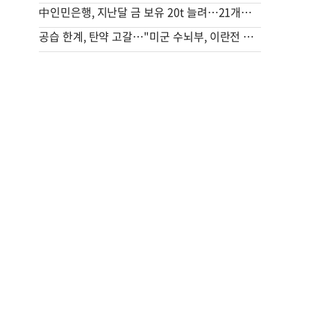
中인민은행, 지난달 금 보유 20t 늘려…21개월 연속 증가세
공습 한계, 탄약 고갈…"미군 수뇌부, 이란전 출구전략 모색중"