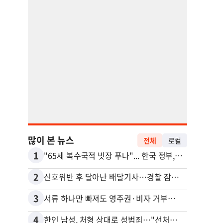
많이 본 뉴스
전체
로컬
1
11
"65세 복수국적 빗장 푸나"... 한국 정부, 연령 완화 전면 추진
김원석
2
12
신호위반 후 달아난 배달기사…경찰 잠복해 잡고보니 ‘반전’
3
13
서류 하나만 빠져도 영주권·비자 거부…심사관 재량권 대폭 확대
4
14
한인 남성, 처형 상대로 성범죄…"선처해줬더니 배신자 취급"