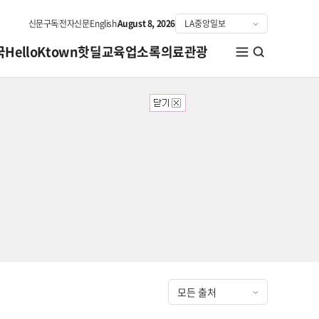
신문구독
전자신문
English
August 8, 2026
국
HelloKtown
핫딜
교육
업소록
의료관광