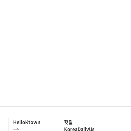
HelloKtown
핫딜
KoreaDailyUs
구인