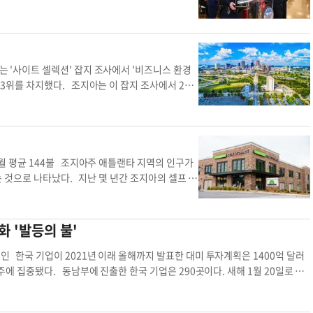
위, 가정불화가 2위다. 전체 살인 사건의 약 2
이에 5% 줄어들었는데, 코로나19 팬데믹 기간 치
형별 감소폭을 보면 도난(-29%)이 강도(-1
이는 2023년 도난 범죄가 대부분 현대·기아 차량 도난
보음 소프트웨어를 업그레이드하고 스티어링 휠(핸
는 '사이트 셀렉션' 잡지 조사에서 '비즈니스 환경
이번 범죄 통계 발표에는 형사재판 유죄율과 경찰의
 3위를 차지했다. 조지아는 이 잡지 조사에서 202
 따르면 평균 유죄율은 90% 이상을 유지하고 있
서는 텍사스에 '최고' 자리를 내주었다. 사이트 셀렉
거, 사건 수사를 종결했다. 전국 평균이 52%임을
에 관한 광범위한 질문을 통해 2025년 순위를 매겼
 2023년 24.3초에서 작년 12.5초로 단축했다.
 정도로 좋은 비즈니스 환경을 갖췄다는 평가를 받
aewon@koreadaily.com
애틀랜타 하락세 애틀랜
리비안 자동차 투자 유치 등이 대표적 사례다. 비즈
롤라이나, 사우스캐롤라이나, 테네시, 텍사스 등이
닛 월 평균 144불 조지아주 애틀랜타 지역의 인구가
좋은 도시 순위에서도 마찬가지다. 댈러스(텍사스)와
 있는 것으로 나타났다. 지난 몇 년간 조지아의 셀프 스
 내슈빌(테네시), 랄리(노스캐롤라이나), 오스틴(텍
생겼다고 애틀랜타 비즈니스 크로니클(ABC)이 2일
 차지했다. 지난해 메트로 애틀랜타 지역에 새로 진
본사를 둔 ‘유니버설 스토리지 그룹(USG)’의 앤
일의 전기회사인 로이체 일렉트로닉스, 지역 보험
설이 1811개 있었고, 이 중 절반 가까운 867개
책 변화 '발등의 불'
주 및 지방정부 세금정책, 생활비 등을 중요하게 꼽
 생긴다. 애틀랜타에 가장 많이 있지만, 어거스타,
뤄졌다. 윤지아 기자애틀랜타 본사 조지아주 애틀랜타
있다. 셀프 스토리지 시설은 말 그대로 보관할 물건
요인 한국 기업이 2021년 이래 올해까지 발표한 대미 투자계획은 1400억 달러
택 소유주, 임차인, 중소기업과 대기업, 대학생 등
아주에 집중됐다. 동남부에 진출한 한국 기업은 290곳이다. 새해 1월 20일로 예
차량 보관이 되는 곳 등 여러 유형이 있다. 애틀랜타
길어지면서 이들의 경영 환경 불안이 커지고 있다. 한국무역협회가 경제 파트너
3년 기준 월 144달러였다. 가령 둘루스 뷰포드 하
제협의회(SED) 또한 양국 수도 외 최초로 애틀랜타에서 개최되며 지난해 양국 경