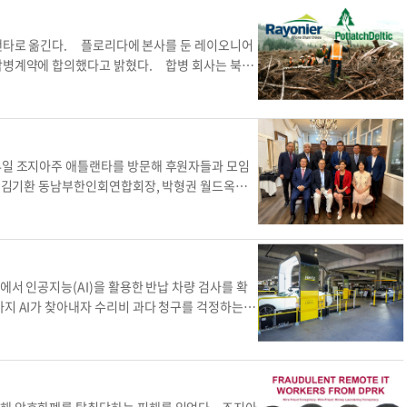
 전했다. 지역사회에선 디캡·귀넷 등 애틀랜타 일
 국익에도 해롭다는 인식 전환이 필요하다. 조민재
 민주당 청년위원회 귀넷카운티 지부(GCYD)는
 인력 조달”이라며 “미국 내 하이테크 분야 인력
스페인어, 한국어 대응방안 자료를 소셜미디어에 게
틀랜타로 옮긴다. 플로리다에 본사를 둔 레이오니어
해 외국인 노동자가 미국 경제 발전에 큰 역할을 한
국민이 체포될 시를 대비해 긴급 핫라인을 운영하고
 합병계약에 합의했다고 밝혔다. 합병 회사는 북미
전 국무부 중국조정실 기술 정책 고문 역시 “배터리
직원들이 둘루스·스와니·뷰포드 지역에서 이민단속
 기업은 조지아에서도 대규모 산림을 보유한 와이어하
 뒤떨어진 비자 정책 유물로 인한 것”이라며 “현
되는 상황에서 일을 강요할 수도 없어 곤란하다. 한
 보유하며, 새 이름으로 출범한다. 보유 산림 중 중
장, 두 분야다. 수백억달러 투자와 수십년의 기술
했다. 협회에 따르면 세탁소, 한식당, 청소업체 등
공장을 운영하고 있다. 또 조지아, 플로리다, 아칸소
 기술 계층으로서 한국인 근로자를 투입해 국가적
0% 이상이 중남미계 근로자다. 클레이튼·체로키·잭
디스프링스의 ‘킹앤퀸 타워’가 있는 랜드마크 센터
임 ‘우먼 인 GT’의 김여진(27·바이오메디컬엔지
 확인됐다. 이들은 20일 오전부터 검문소를 설치,
표 후 “애틀랜타는 전략적 중심지이자 조지아 내 90
 4일 조지아주 애틀랜타를 방문해 후원자들과 모임
이 받는 상황에 놓인 외국 국적 공학도로서 비자 정
iceout.org)을 통해 단속 상황을 실시간 공유
이 회사는 현재 조지아 리치먼드힐 인근 지역에서 부
, 김기환 동남부한인회연합회장, 박형권 월드옥타
참석했다”고 전했다. 장채원 기자
jang.chaewon
. 린지 윌리엄스 ICE 조지아 지부 공보 담당은 19
 산림경영센터 소장은 “새 합병회사가 조지아 최대
4만 달러의 후원금을 전달했다. 영 김 의원은 “2
 애틀랜타 한미 공공외교
다고 밝혔다. 이민단속이 확산되면 업주들은 인력난
진할 것”이라며 “이는 조지아의 다른 사유림 소유
“덕분에 오뚝이처럼 일어나 2020년 당선될 수 있었
수사국(HSI)은 지난 6월 캅 카운티 마리에타 소재
이 완료되면 레이오니어의 마크 맥휴 CEO가 통합
지역구를 맡고 있으며, 4명의 연방의원 중 유일한 공
반 범죄”라며 업주에게도 책임을 묻겠다고 공언했
 의장으로 활동한다. 김지민 기자에이커 조지아 조
친분이 있다”며 “한인 이민 역사에 좋은 영향을 미
체포 작전으로 노동력이 부족해 폐업 위험이 커졌
 산하 동아시아·태평양소위 위원장으로서의 업무,
에서 인공지능(AI)을 활용한 반납 차량 검사를 확
감구역 출입을 허용하고, 만약 직원들을 일률적으로
(E-4), 트럼프 행정부의 이민 정책 등에 대한
지 AI가 찾아내자 수리비 과다 청구를 걱정하는 고
라”고 당부했다. 장채원 기자
jang.chaewon@k
 배터리 공장 건설현장에서 벌어진 이민 단속 중
 지난달 23일 한 허츠 이용객이 폭스바겐 렌터카
 멕시코 불체자 단속
도 “한국말로 ‘반이민 정책’이라고 하지만, 이민
검사에서 2.5cm 크기의 뒷바퀴 흠집이 발견돼 440
 것”이라고 말했다. 그는 이어서 현 행정부의 강화
 외에도 검사비 125달러, 수수료 65달러가 함께
는 게 아니고, 현재 있는 이민 정책을 집행하는 것
문업체 ‘유브이아이(UVeye)’ 제품을 사용하는데,
지아주 애틀랜타 의원 애틀랜타
한 소비자 거부감은 크다. 애틀랜타 저널(AJC)은