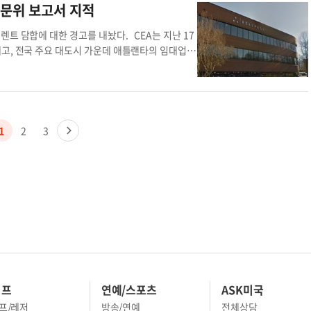
가장 작은 5X5 너비의 공간은 한 달에 최저가 23
방해하고 있다는 평이다. 트럼프 2기의 관세 부담과 보조금 특별법 폐지 위험에
자문위 보고서 지적
다. 다양한 소비자가 셀프 스토리지를 사용하는 이유
다. 2025년 한국 기업이 풀어야 할 숙제를 살펴본다. ◇ 무역정책 변화 경
동산 투자 서비스’의 보고서에 따르면 셀프 스토리지
화다. 이상미 대한무역투자진흥공사(코트라) 애틀랜타 무역관은 30일 본지와의 전
트 담합에 대한 경고를 내놨다. CEA는 지난 17
%는 ‘이전 및 이사 때문’이라고 답했다. 티모시 디
며 "고관세 정책 외에도 반이민정책으로 비자와 세관 통관 업무가 지연돼 직원
고, 전국 주요 대도시 가운데 애틀랜타의 임대업체
스토리지 시설 증가는 인구 증가와 일치했다”고 매
 아시아 국가들과 공조해 내년 대외 통상 환경을 살피고 있다. 지난달 애틀랜타
FTC)와 법무부는 부동산 관리 소프트웨어 ‘리얼페
지역위원회(ARC)는 2025년까지 도시 인구가 7
적이다. 이 무역관은 "한국뿐 아니라 일본, 홍콩 등 아시아권 경제 실무자들이 지
동조 의견을 낸 것이다. 리얼페이지 프로그램은 부
타 주민의 절반 이상이 테넌트인데, 이를 고려하면
업에 직접 연관된 경제 현안을 주로 좇다 보니 타국 세미나는 참석하지 않는데,
 과정에서 임차인의 퇴거 날짜 등 개인 민감정보를
 보고서에 의하면 구글에 ‘애틀랜타 셀프 스토리
책 전반에 대한 대응책을 같이 논의했다"고 전했다. 한국무역협회 국제무역통상
있다. CEA 조사에 따르면, 애틀랜타 다세대 임
리지는 현재 443억 달러 규모의 산업이며, 2029
조가 유사한 일본의 전략을 배워 트럼프 재집권에 대비하자는 보고서를 낸 바 있
. 이는 전국 대도시 중 가장 높은 수치다. 렌트
1
2
3
 전했다. 윤지아 기자 윤지아 기자애틀랜타 스토리
 웨스트포인트의 기아 트레이닝센터에서 연말 갈라를 개최했다. 스튜어트 카운테
평균 렌트보다 월 70달러(4%) 높은 임대료를
트랜시스, HL만도, 상신 테크놀로지 등 20여곳 한국기업 관계자가 참석했다.
지 않은 곳보다 월 181달러 더 높게 렌트를 책정
의 메타플랜트가 내년 연산 30만대 규모로 가동되며, SK온의 포드 합작 공장,
등 2~4위에 비해 월등히 높은 금액이다. CEA는 “작
 앞두고 있다. 브라이언 켐프 주지사는 지난 9월 조지아 월드 콩그레스 센터(G
억 달러에 달한다”고 밝혔다. 위원회는 “알고리즘이
 일자리 3곳당 사람이 한 명밖에 없다”고 평가했다. 현재 주 실업률은 3.7%로
들이 알고리즘을 이용해 경쟁을 회피하고, 광범위
술체로 숙련 인력 부족이 더욱 심각하다. 텍사스주의 기업법 전문 이설로펌의 이
@koreadaily.com
애틀랜타 가격담합 조지아주 애
 협력업체가 동반 진출하는 경우가 많아 기업 생태계가 한번 형성되면 관련 서비스
상민 변호사는 "한국 기업은 인재 유치뿐 아니라 인재를 잡아두는 데에도 큰 어려
고, 폭력적 언행이 장기적으로 인력 조달을 가로막고 있다"고 지적했다. 이상미
분의 이슈가 노조 현황, 인력 소싱방안, 인력 채용 절차, 고용 시 주의 사항, 안
이프
연예/스포츠
ASK미국
 미래 먹거리를 개발해야 한다는 목소리도 나온다. 윌슨센터의 트로이 스탠거론
프/레저
방송/연예
전체상담
센터에서 "자동차 외 조선과 제약 사업 등 신산업 진출도 활발히 이뤄져야 한