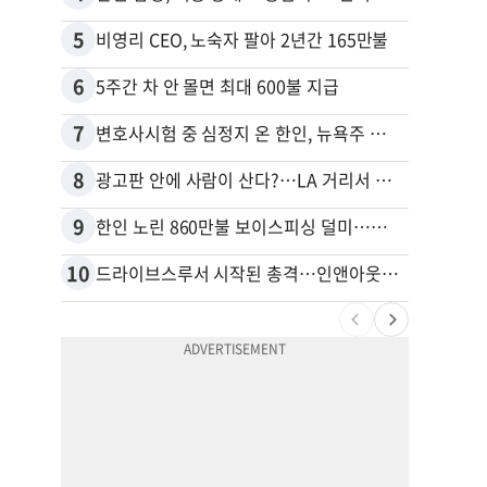
5
15
비영리 CEO, 노숙자 팔아 2년간 165만불
6
16
5주간 차 안 몰면 최대 600불 지급
7
17
변호사시험 중 심정지 온 한인, 뉴욕주 제소
8
18
광고판 안에 사람이 산다?…LA 거리서 화제
9
19
한인 노린 860만불 보이스피싱 덜미…영사관·한국 검찰 사칭
10
20
드라이브스루서 시작된 총격…인앤아웃 참사 영상 공개