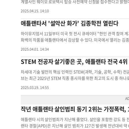
의 출입을 거부할 수 있다. 김운용 이민 전문 변호사는 지난 4
0마일로, 시속 125마일의 고속철도를 운행하면 자동차 4시간 거리
계열사인 웨이모 로보택시 탑승 사전예약 신청을 접수한다고 밝혔다.
위해서는 ‘I-9’ 등 필요한 서류를 갖추는 것이 중요하다고 강조했다
는 어거스타, 애슨스, 메이컨, 스테이츠보로 등 최다 6곳이 후보
하면 정식 서비스 출시일 이전에 미리 로보택시를 타볼 수 있다.
2025.04.15. 14:10
매겨진다”며 “서류 미비 문제와 불체자 고용 문제가 합쳐지면 몇십
를 마련하는 추세다. 노스캐롤라이나주는 샬럿을 중심으로 서부 애틀
드 시부터 남서쪽 캐피톨뷰까지 총 65평방마일 면적의 지역을 초기
금부터라도 I-9 양식을 다시 확인하고 잘못 작성되지 않았는지 살펴
획 중이다. 테네시주는 멤피스~애틀랜타를 연결할 방침이며 플로
서비스 지역에서 제외됐다. 웨이모는 애리조나주 피닉스, 캘리포
애틀랜타서 '설악산 화가' 김종학전 열린다
망가거나, 직원 스케줄표를 밖에 붙여놓지 않는 것이 좋다. 외식 
만 교통당국이 예산 효율화를 위해 화물철도와 선로를 공유하는 
미 시험 운전자 동승 없는 완전 무인 자율주행 택시를 운영하고 있다
서 고용효과가 가장 큰 업종이며, 근로자 절반이 소수 민족·인종으로
있다. 버트 브랜틀리 사바나 상공회의소 회장은 “화물철도 선로를
이 20%에 달한다. 우버는 무인 차량에 대한 안전 우려가 여전히 
하이뮤지엄서 11일부터 미국 첫 전시 큐레이터 "한인 관객 참여
면 레스토랑 직원의 26%가 히스패닉계로, 이들이 전체 노동 시장
만 무역에 지장을 줄 수 있다”고 지적했다. 장채원 기자
jang.cha
시 배차 전 유인 차량으로 바꿀 수 있는 선택지를 제공할 방침이다
화백의 작품을 애틀랜타에서 감상할 수 있다. 미국에서 열리는 김
에서 라틴계 인구가 가장 빠르게 증가하는 지역 중 하나로, 현재 라
아주 애틀랜타 타당성 조사 사바나 상공회의소
자율주행택시 애틀랜타 애틀랜타 다운타운 조지아주 애틀랜타 애
관인 하이뮤지엄은 '설악산의 화가'(Painter of Seoraksan
2025.04.01. 14:34
21%로 증가할 전망이다. 윤지아 기자애틀랜타 식당업계 조지아주
민속 공예품 70여점으로 꾸며진다. 10월말 이후에는 순회전시의
하이뮤지엄의 마이클 룩스 수석 큐레이터는 "억압적 환경에서 한민
STEM 전공자 살기좋은 곳, 애틀랜타 전국 4위
싼 복잡한 역사를 가진 애틀랜타에서 깊은 공감을 불러일으킨다"고
대 풍조 가운데서도 국토의 아름다움을 전통적 방식으로 발굴해낸 
차세대 기술 발전의 핵심 인력인 STEM(과학, 기술, 공학, 수학)
아낸다. 하이뮤지엄은 이번 전시회가 한인 관람객을 모으는 계기가 
브는 최근 2025년 STEM 직종 종사자를 위한 최고의 도시 중 하
론을 대상으로 김종학전 기자회견을 먼저 열기도 했다. 룩스 큐레
차지했으며, 메사추세츠주 보스턴, 워싱턴주 시애틀이 2~3위를 차지
2025.03.19. 14:55
관객을 유치하는 것이 비즈니스 측면 뿐 아니라 예술적으로 매우 
개발(R&D) 투자액, 집값 등을 종합적으로 고려해 순위를 매겼다. 애
지원된다. 장채원 기자
jang.chaewon@koreadaily.com
애틀랜
과대학 교육 수준이 전국 3위를 기록했다. 눈에 띄는 점은 남부
대표 현대미술관인
스코, 시애틀 등이 STEM 고용 비율로 전국 상위권을 차지했지만, 
작년 애틀랜타 살인범죄 동기 2위는 가정폭력, 
증가폭은 텍사스주 엘파소가 가장 높으며, 그린빌(사우스 캐롤라이나
그 뒤를 이었다. 장채원 기자
jang.chaewon@koreadaily.com
애틀랜타 시의 살인범죄가 지난해 줄었다. 살인을 포함한 강도 등 전
랜타 경찰(APD)은 지난해 살인 범죄가 127건 발생해 전년대비 약