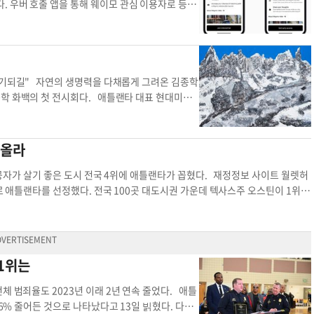
월 법률 세미나에서 비즈니스 오너들이 벌금을 피하기
를 2시간대에 주파할 수 있다. 구간 내 정차역으로
 우버 호출 앱을 통해 웨이모 관심 이용자로 등록
. 그는 “서류가 미비해도 빈칸별, 직원별로 벌금이
에 올랐다. 인근 주들도 철도망 중심의 광역교통체계
 웨이모는 애틀랜타 다운타운을 중심으로 북쪽 벅헤
만 달러 벌금은 쉽게 나온다”고 말했다. 따라서 지
랜타, 동부 워싱턴DC를 연결하는 2개 철도를 계
 운행한다. 택시 수요가 높은 애틀랜타 공항 부근은
보는 것이 좋다고 당부했다. 또 단속에 걸렸다고 도
리다주는 마이애미~잭슨빌 노선을 구상 중이다. 다
니아주 샌프란시스코, 텍사스주 오스틴 등에서 이
및 식품 서비스 산업은 의료 서비스 다음으로 미국에
방안을 검토하면서 산업계는 우려의 목소리를 내고
. 오스틴의 경우 우버 택시 중 웨이모 이용자 비중
 구성돼 있다. 전국 레스토랑협회(NRA)에 따르
 여객선에 빌려주면 사바나 지역경제의 핵심축인 항
일부 남아있는 점을 감안, 이용자로 하여금 로보 택
 계기되길" 자연의 생명력을 다채롭게 그려온 김종학
에서 차지하는 비율보다 높다. 특히 애틀랜타는 미국
ewon@koreadaily.com
애틀랜타 고속철도 조지
. 장채원 기자
jang.chaewon@koreadaily.com
종학 화백의 첫 전시회다. 애틀랜타 대표 현대미술
틴계는 전체 인구의 12%를 차지하며, 2050년까지
틀랜타 공항
) 김종학전을 오는 11일부터 개최한다. 전시장은 회화와
 애틀랜타 애틀랜타 최고 레스토랑 직원
 일환으로 애리조나주 피닉스 미술관으로 옮긴다.
족의 정체성을 복원시킨 그의 작품은 인종을 둘러
 올라
 설명했다. 민화 화풍을 멸시하던 일제강점기 시
그의 노력은 인종과 민족을 넘나드는 공감대를 자
 전공자가 살기 좋은 도시 전국 4위에 애틀랜타가 꼽혔다. 재정정보 사이트 월렛허
되길 바라고 있다. 지난해 11월 미술관은 한인 언
나로 애틀랜타를 선정했다. 전국 100곳 대도시권 가운데 텍사스주 오스틴이 1위를
이터는 "미술관이 세계적 명성을 얻기 위해선 이민자
했다. 업체는 일자리 수, 중위임금, 연봉 인상률, 지역 내 공과대학 순위, 연구
중요하다"고 전했다. 전시엔 한국어 카탈로그가 함께
틀랜타는 각 지표별로 고용 8위, 연구 12위, 생활 비용 9위에 올랐다. 특히 공
타 김종학전 김종학전 기자회견 조지아주 애틀랜타
 도시의 약진이다. 여전히 실리콘밸리가 위치한 캘리포니아주 산호세와 샌프란시
고용 증가세에선 상위 5곳이 모두 남부에 위치했다. 2021년 대비 2023년 고용
1위는
주), 케이프 코럴(플로리다주), 노스 포트(플로리다주), 오스틴(텍사스주)가
애틀랜타 종사자 조지아주 애틀랜타 stem 고용 도시 전국
체 범죄율도 2023년 이래 2년 연속 줄었다. 애틀
 6% 줄어든 것으로 나타났다고 13일 빍혔다. 다린