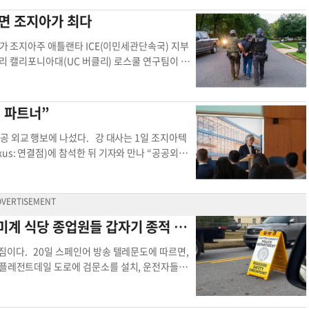
기대하고 개최권을 확보하기 위해 FIFA에 경기 티
현지 네트워크를 활용한 기업 멘토링과 컨설팅 등을
빼면 조지아가 최다
 같은 방식으로 개최권을 확보했다. 스포치 전문지
즈니스대회를 계기로 중소기업 수출 해외거점 도입
라고 밝혔다. 장채원 기자
jang.chaewon@korea
일회성 행사를 넘어서는 현지 네트워크 인프라가 필
자가 조지아주 애틀랜타 ICE(이민세관단속국) 지부
주 애틀랜타 월드컵 개최지
와의 협력을 바탕으로 한국 기업 진출이 활발하고
클리 캘리포니아대(UC 버클리) 로스쿨 연구팀이 정
기부는 이달 내 민간기관 선정을 마무리하고 내달부
출범한 1월 20일부터 지난 10월 15일까지 조지아
. 이순배 중기부 글로벌성장정책관은 “중소기업이
7명), 캘리포니아(2만4668명), 플로리다(2만3
정부 정책 간 연계를 통해 시너지 효과를 극대화해
국경지대가 아닌 지역으로서 체포자 수가 가장 많은 셈
 파트너”
com
글로벌베이스캠프 애틀랜타 애틀랜타 글로벌
성상 ICE에게서만 얻은 체포 통계는 일부 누락이
금사태 한국인 체포자는 317명이지만, 해당 통계
공 외교 행보에 나섰다. 강 대사는 1일 조지아텍
로 지난 10월 이민국 산하 집행추방작전부(ERO)의
us: 연결점)에 참석한 뒤 기자와 만나 “공공외교
단계에서 붙잡혀 추방 대상이 됐다. 조지아주 이민자
파트너로서의 중요성을 강조하기 위한 것”이라며
알 수 있다. 캘리포니아주와 뉴욕주의 이민자 인구는
져나갈 젊은 차세대를 만날 수 있다는 점에서 의미깊
주 이민자 체포 실적이 높은 데는 ‘외국인 범죄자 추
소) 주최 ‘2025 한미 공공외교 카라반’의 첫 일
속 권한을 부여하는 287(g) 프로그램이 확산된 것이
한미경제연구소(KEI) 소장 등이 함께 조지아, 텍
미계 식당 종업원들 갑자기 종적 감
 구금기한을 연장하는 사례가 많아지면서 ICE가 구
 파트너십 중요성을 조명한다. 강 대사는 토론회 인
채원 기자
jang.chaewon@koreadaily.com
조지
도체, AI, 재료공학 등 첨단기술 분야에 종사하는
짐이다. 20일 스페인어 방송 텔레문도에 따르면,
 혁신자이자 미래 리더”라고 양국 관계 속 기술자
시 플레전트데일 도로에 검문소를 설치, 운전자들의
던 현대차 대규모 구금사태 이후, ‘숙련 기술자’의
 에스트라다 기자는 본지에 “체포 장면은 목격되지
스나이더 소장 역시 “지난 수십년간 한미 협력이
 국경순찰대가 20~21일 이틀간 대대적 단속을 벌
 이제는 배터리 등 신기술 중심 미래지향적 성격으