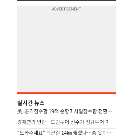
실시간 뉴스
美, 공격잠수함 19척 순항미사일잠수함 전환…中 견제 강화
강채연의 반란…드림투어 선수가 정규투어 이틀째 선두
“도와주세요” 퇴근길 14㎞ 뚫렸다…숨 못쉬던 아기 살린 기적