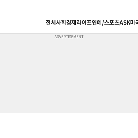
전체
사회
경제
라이프
연예/스포츠
ASK미