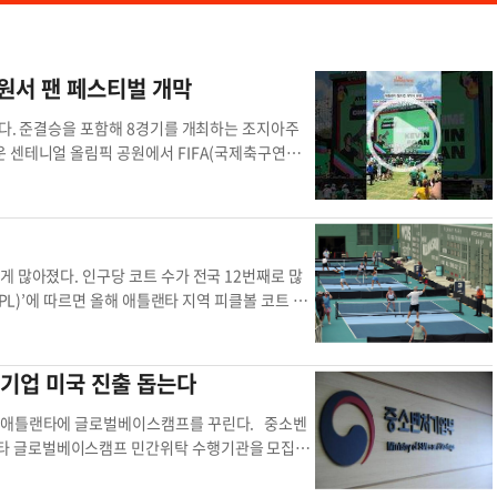
원서 팬 페스티벌 개막
렸다. 준결승을 포함해 8경기를 개최하는 조지아주
 센테니얼 올림픽 공원에서 FIFA(국제축구연맹)
2개국에서 48개국으로 확대되면서 역대 최다인 10
 텍사스(16경기), 캘리포니아(14경기)에 이어 뉴
S) 애틀랜타 유나이티드도 소속 선수 6명이 월드컵
레 디킨스 애틀랜타 시장, 댄 코르소 애틀랜타 월
다. 켐프 주지사는 축사를 통해 “위대한 미국의
 많아졌다. 인구당 코트 수가 전국 12번째로 많
 기쁘다. 올해는 조지아가 바로 이곳 센테니얼 공원
L)’에 따르면 올해 애틀랜타 지역 피클볼 코트 수
”며 “타의 추종을 불허하는 남부의 환대 분위기 속
수를 보면 앨라배마 헌츠빌과 함께 전국 12위를 차지했
다. 디킨스 시장도 “4년 전 이달 애틀랜타가 월드
3년 9개에 불과했던 경기장 수는 2024년 49개를 거
고자 했다”며 “애틀랜타가 세계적 무대에 다시 존
트는 총 3765개다. 2017년 대비 900% 증가했
기업 미국 진출 돕는다
운 일대는 월드컵을 앞두고 대대적인 도시 정비를
며 이후 일리노이 시카고(193개), 텍사스 휴스턴(1
 구간의 노후 보도와 도로를 재포장했다. 시 정부는
23년 사우스 사이드 공원에 처음 피클볼 전용 코트를
주 애틀랜타에 글로벌베이스캠프를 꾸린다. 중소벤
메트로 애틀랜타 상공회의소는 월드컵의 경제적 파급
 성장한 스포츠 중 하나”라며 “다만 2017년 이
타 글로벌베이스캠프 민간위탁 수행기관을 모집한
및 개막식이 열리는 캘리포니아(5억 9400만달러)보
분석했다.애틀랜타 피클볼 피클볼 코트 애틀랜타 전
력체계와 인프라·자원을 활용해 중소기업이 현지에
00명, 한 달간 총 52만명이 경기장을 찾을 것으
 희망하는 중소기업을 모집하고 상설 전시장을 운영