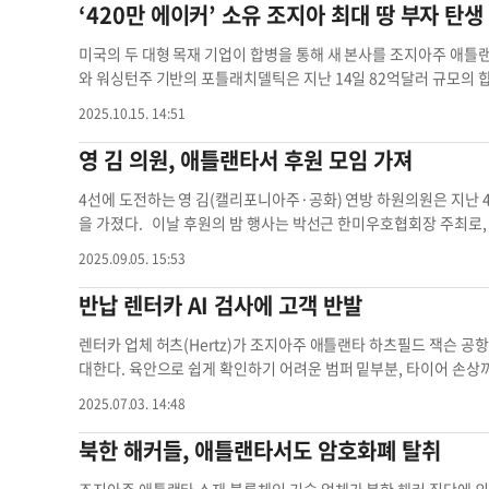
일 것이라는 한 지역교회 목사의 말이 소문으로 확산되고 있다”고
‘420만 에이커’ 소유 조지아 최대 땅 부자 탄생
로 변화했다”고 강조했다. 기술자의 국제적 이동을 막는 것은 미국
대 이민자 밀집도시에 불체자 단속이 집중될 것으로 예상하고 있다.
앱솔릭스 비즈니스혁신담당은 “현지 진출기업의 가장 큰 애로사항은
“귀넷 내 단속 제보가 크게 늘었다”며 “현재 시민단체와 연계해 
미국의 두 대형 목재 기업이 합병을 통해 새 본사를 조지아주 애
이 충분하지 않기 때문에 정부에서 적극적으로 대미 외교 활동을 통
시하고 있다”고 했다. 주애틀랜타 멕시코 총영사관 역시 19일 자
와 워싱턴주 기반의 포틀래치델틱은 지난 14일 82억달러 규모의
다는 사회적 합의를 이끌어 내야 한다”고 했다. 라이언 페다시크 
있다고 공지했다. 김종훈 전 동남부외식업협회장은 “남미 출신 
2위의 목재 기업이자 조지아 최대 민간 토지 소유주가 된다. 1위
공장 구금 사건은 한미 파트너십의 문제가 아니라 미국의 부조리하고
2025.10.15. 14:51
이 진행된다는 소문을 듣고 출근을 거부하고 있다”며 “잡히면 추방
우저다. 통합 회사는 총 420만 에이커(약 1만7000㎢) 의 산림을
재 막대한 자원을 가진 국가들이 투자하는 기술은 에너지 생산과 저
인상권 내 비즈니스 운영에 차질을 겪는 업주들이 많을 것”으로 우려
320만 에이커가 남부 지역에 있으며, 6개의 제재소와 1개의 합판 
영 김 의원, 애틀랜타서 후원 모임 가져
축적이 필요한 이 독점적 분야만이라도 미국 내 제조시설에 새로운
은 히스패닉계 인력을 평균 30% 이상 고용한다. 식당 주방은 8
주에 걸쳐 부동산 개발 사업도 병행한다. 현재 포틀래치델틱은 샌
제조 역량을 높이는 방법을 검토해야 한다”고 했다. 한인 유학생 모
슨 카운티에서도 경찰이 도로 통행을 통제하고 면허증을 요구한 것이
에 동남부 지역 사무소를 두고 있다. 에릭 크리머스 CEO는 합병 발
4선에 도전하는 영 김(캘리포니아주·공화) 연방 하원의원은 지난
니어링 전공)씨는 “한미, 미중관계 등 국제 정세에 영향을 가장 많
면허증 미소지자들을 조사했다. 주민들은 온라인 홈페이지 ‘ICE 아웃'(
만 에이커의 산림을 관리할 수 있는 최적의 거점”이라고 밝혔다. 
을 가졌다. 이날 후원의 밤 행사는 박선근 한미우호협회장 주최로
책에 대한 한국 정부의 관점과 의지를 궁금해 하는 학생들이 많이 
하고 있다. 현재 ICE 소속 요원의 단속 사실이 공식 발표된 것은 없다
동산 개발사업을 진행하고 있다. 조지아대학(UGA)의 에린 링컨
미동남부회장, 김재천 한미동남부상공회의소 회장 등이 참석해 약 
@koreadaily.com
주미대사 애틀랜타 강경화 주미대사 조지아주
2025.09.05. 15:53
~20일 검문소 설치는 지역경찰 소관으로, ICE가 관여하지 않았
민간 산림 소유주로 애틀랜타에 자리 잡음으로써 새로운 투자를 촉
018년 연방 하원 첫 도전 때부터 박선근 회장의 도움이 있었다”며 
외에도 불법고용 관련 법적 리스크를 짊어져야 할 수 있다. 국토안보
주와 지역 정부에도 긍정적인 효과를 줄 것”이라고 평가했다. 합병
다”고 감사를 전했다. 그는 현재 3선 의원으로, 캘리포니아 제40 
반납 렌터카 AI 검사에 고객 반발
네일숍 단속 당시 “불체자 고용은 공공안전을 위협하는 연방법 위
기업의 CEO이자 이사로 선임되며, 크리머스는 향후 2년간 이사회
화당원이다. 박선근 회장은 “남편 찰스 김과 1980년대부터 만나 
다. 김운용 변호사는 “소규모 비즈니스에 대한 동시다발적 불체자 
지아주 애틀랜타 조지아 플로리다 산림 소유주
치고 있어 감사하다”고 말했다. 김 의원은 이날 하원 외교위원회
렌터카 업체 허츠(Hertz)가 조지아주 애틀랜타 하츠필드 잭슨 공항
다”며 “법원 발부 영장을 소지한 이민당국 요원에 한해 사업장 민
캘리포니아주의 선거구 조정 등에 대해 설명하고 한국인 전용 취업비자
대한다. 육안으로 쉽게 확인하기 어려운 범퍼 밑부분, 타이어 손상까
줄을 세워 체류 신분을 하나하나 확인하려고 하는 경우 협조하지 말
질문에 답했다. 이날 엘라벨 소재 현대차-LG에너지솔루션의 합작
객들의 반발이 커지고 있다. 온라인 자동차 전문 매체 더드라이브는
2025.07.03. 14:48
oreadaily.com
조지아주 애틀랜타 조지아주 애틀랜타 주애틀랜타
한국인이 다수 체포된 것을 아느냐는 질문에 “안타까운 일”이라면서
를 운전한 뒤 애틀랜타 공항 내 반납소에 설치된 AI 드라이브 스루 
자들이 여기 오는 것을 반대하는 정책은 아니다. 합법적으로 오라는
달러의 수리비를 물었다고 보도했다. 명세서에는 정비 요금 250달러
북한 해커들, 애틀랜타서도 암호화폐 탈취
된 국경 정책 등을 언급하며 “트럼프 대통령이 반이민 정책을 추구하
청구됐다. 허츠사는 차량 결함 감지를 위해 이스라엘의 AI 스캐너 전
뿐”이라고 전했다. 윤지아 기자애틀랜타 후원자 반이민 정책 조
이 계약 비용 일부를 고객에 전가한 것이다. 렌터카 AI 스캐닝에 대