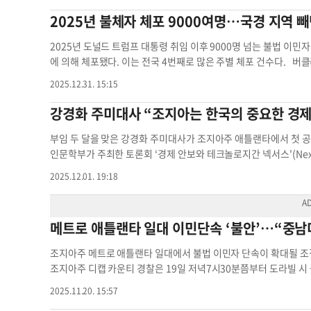
로 예상된다. 조지아주 정부는 월드컵 수익을 크게 거둬들일 것으로 
해 바이어를 발굴·매칭한다. 또 계약의 전 과정을 검증·관리하고 
2025년 불체자 체포 9000여명…국경 지역 
켓 판매세를 부과하지 않을 것을 약속했다. 캔자스시티, 마이애미가
제공한다. 중기부는 작년 애틀랜타에서 열린 제23차 세계한인비
디애슬레틱은 이로써 예상되는 주 및 지방세 손실이 2720만 달러
을 처음 구상했다. 중소기업의 미국 시장 진출 활성화를 위해서는 
2025년 도널드 트럼프 대통령 취임 이후 9000명 넘는 불법 이민
daily.com
애틀랜타 경제효과 애틀랜타 월드컵개최위원장 조지아
요하다는 인식이 있었다. 이에 따라 미주한인상공회의소 총연합회
에 의해 체포됐다. 이는 전국 4번째로 많은 주별 체포 건수다. 버
한인 네트워크가 풍부한 동남부 지역을 첫 사업지로 낙점했다. 중
보공개청구법을 통해 확보한 2025년 통계에 따르면, 트럼프 2기가 
2025.12.31. 15:15
터 동남부 지역 진출을 희망하는 중소기업 모집을 시작할 방침이다
주에서 체포된 이민자는 최소 9136명으로 집계됐다. 텍사스(5만426
체감할 수 있는 실질적인 수출 성과를 창출하고 향후 민간 거점과 
443명)에 이어 전국 4번째로 체포 건수가 많다. 중남미와 접한 
강경화 주미대사 “조지아는 한국의 중요한 경제
나가겠다”고 밝혔다. 장채원 기자
jang.chaewon@koreadaily.
이다. 여러 연방 및 지역 법집행기관이 함께 수행하는 이민 단속 특
베이스캠프 조지아주 애틀랜타 민간 주도
있다. 실제 지난 9월 현대차 메타플랜트 부지에서 발생한 대규모 구
부임 두 달을 맞은 강경화 주미대사가 조지아주 애틀랜타에서 첫 공
에는 307명으로 나와 있다. 가장 최근 체포된 한인은 20대 남성으
인문학부가 주최한 토론회 ‘경제 안보와 테크놀로지간 넥서스'(Nex
범죄 전력 이민자 관리 프로그램에 의해 유죄 확정 전 형사 기소 
차원의 첫 발걸음을 이곳에서 뗀 것은 조지아가 가지는 비즈니스 
2025.12.01. 19:18
인구가 130만명 정도인 점을 고려하면 체포 건수가 매우 높음을 
“특히 한국 유학생이 많은 조지아텍은 향후 양국 (협력) 관계를 다
각 1130만명, 500만명으로 조지아주의 4~9배에 달한다. 조지아
다”고 했다. 이날 토론회는 오는 5일까지 이어지는 KEI(한미경제연구
적·기록법’(HB 1105) 시행 이후 경찰과 셰리프에 불법체류자 단
정이다. 강 대사 외에도 이성환 외교부 정책기획국장, 스콧 스나이더 
메트로 애틀랜타 일대 이민단속 ‘불안’…“중남
영향을 끼쳤다. 지역 법 집행기관이 체류 신분을 이유로 체포 또는
사스, 애리조나 3개 주를 순회하며 한국 기업의 대미 투자와 한미
치소에 갇힌 이민자를 손쉽게 넘겨받는 경우가 잦아진 것이다. 장
사말에서 “조지아는 미 동남부 제조 및 물류산업의 중심지”라며 “반
춰”
조지아주 메트로 애틀랜타 일대에서 불법 이민자 단속이 확대될 조
아주 이민자수 조지아주 이민자 조지아주 애틀랜타 체포 통계
조지아텍 연구원과 학부생들은 차세대 한미 협력을 주도적으로 이끌
조지아주 디캡 카운티 경찰은 19일 저녁7시30분쯤부터 도라빌 
의 중요성을 강조했다. 엔지니어들이 불법노동자로 오인받아 끌려갔
면허증과 차량등록증, 보험증서 등을 요구했다. 이 방송의 루이스
존재와 중요성을 강조하는 방식으로 외교 메시지가 바뀐 모습이다. 
2025.11.20. 15:57
않았으나 차량 2대가 압수(견인)됐다”며 “이민세관단속국(ICE)과
한국전쟁에서 비롯된 군사·안보 중심의 피비린내 나는 관계였다면,