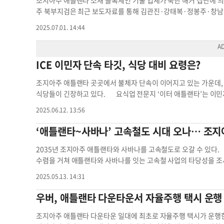
조지아주 애틀랜타 소재 블록체인 기술 업체가 북한 해커 집단에 
“새로운 AI 조항이 사고 관련 배상을 과도하게 높일 것이라는 우려
주 북부지검은 최근 보도자료를 통해 김관진·강태복·정봉주·창남일 등 
가 커졌다”고 짚었다. 고객 응대 인력이 AI로 대체되면서 수리비에
2년 애틀랜타 벅헤드 소재 블록체인 연구 스타트업 ‘스타터 랩스’에
2025.07.01. 14:44
허츠사는 지난 4월 애틀랜타 공항 최초 도입을 시작으로 연내 전국 
탈취했다고 밝혔다. 이들 4명은 2019년 북한이 발급한 여행 서
할 예정이다. 업체는 “AI 기반 시스템은 효율적이고 투명한 차량 점
근무하며 사내 최고기술책임자(CTO) 자리까지 올랐다. 훔친 암
를 통해 전후 차량 상태를 직접 비교해볼 수 있어 분쟁 여지가 적다
사당국은 지난 24일 이들을 전신사기와 자금 세탁 등의 혐의로 기
ICE 이민자 단속 타깃, 식당 대비 요령은?
daily.com
애틀랜타 렌터카 애틀랜타 공항 조지아주 애틀랜타 애
린 상태다. 암호화폐 탈취는 북한이 대북 제재를 회피해 외화를 버
증과 이력서를 만들어 해외 기업에 위장 취업한 뒤 사내 자산과 민
조지아주 애틀랜타 곳곳에서 불체자 단속이 이어지고 있는 가운데,
허츠버그 연방검사는 “북한 국적을 숨기고 재택근무자로 취업한 
식당들이 긴장하고 있다. 요식업 전문지 ‘이터 애틀랜타’는 이
를 횡령했다”며 “이번 사례는 국내 IT기업을 위협하는 북한 해커 
강조해도 지나치지 않을 것이라며 이민세관단속국(ICE) 요원들이
는 연방 법무부가 북한인 노동자의 외화벌이용 ‘노트북 농장’ 29
2025.06.12. 13:56
지는 독립레스토랑연합(IRC)을 인용해 ‘대비’가 중요하다고 강조
16개 주에서 북한 조직의 불법 자금 세탁에 이용된 금융계좌 29개
지시키고, 비상 연락망을 구축하며, 직원들에게 불리하게 사용될 수
‘애틀랜타~사바나’ 고속철도 시대 오나… 조지
한 컴퓨터 약 200대를 압수수색했다. 장채원 기자
jang.chaewon
했다. 익명을 요구한 한 소식통은 매체에 “잠재적인 단속과 위험
체인 조지아주 애틀랜타 블록체인 기술
은 지역은 피하라”고 조언했다. 또 “불법체류 노동자들이 애틀랜
2035년 조지아주 애틀랜타와 사바나를 고속철도로 오갈 수 있다.
고 있다”고 덧붙였다. 매체는 이어 한 식당의 예를 들어, 모든 직
수렴을 거쳐 애틀랜타와 사바나를 잇는 고속철 사업의 타당성을 조
상황이 발생하면 즉시 직원들에게 알리라고 교육했으며, 이민세관단
가 보도했다. 연구용역비는 주정부의 200만달러 예산에 더해 연방 
2025.05.13. 14:31
획부터 갑작스러운 변화에 대비한 비용 절감 방안까지 준비하고 있
조사를 통과하면 교통 당국은 2027년까지 기본계획 노선을 확정하고
“모든 직원은 묵비권, 변호사의 조력을 받을 권리, 불법적인 재산 
개통할 예정이다. 조지아주 애틀랜타에서 사바나를 잇는 교통 수단
우버, 애틀랜타 다운타운서 자율주행 택시 운행
이 접근해 이민 신분에 대한 질문을 할 경우 변호사와 먼저 상의하지
통부 운송국장은 “여객 철도는 고속도로의 고질적인 교통 체증 문제
했다. 또 레스토랑 주인 또는 건물 소유주는 직원들을 보호하기 위
회에서만 4000여건의 의견이 쏟아졌을만큼 주민들의 호응이 뜨겁다
조지아주 애틀랜타 다운타운 일대에 최초로 자율주행 택시가 운행