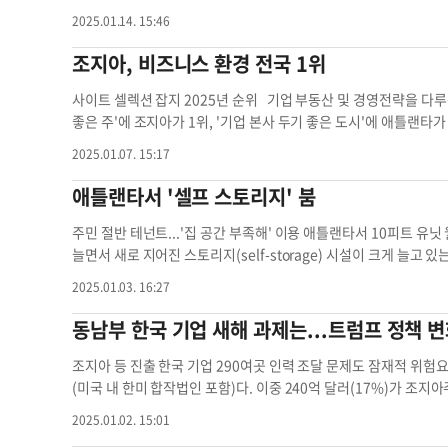
쉬어바움 애틀랜타시 경찰청장에 따르면 살해 동기는 보복성 다툼이 1
2025.01.14. 15:46
0%가 가정폭력에 의해 발생했다. 전체 범죄는 작년과 2023년 사
솟았던 범죄율이 평년 수준으로 되돌아가는 과정으로 보인다. 범죄 유
조지아, 비즈니스 환경 전국 1위
5%), 인신범죄(-8%), 재산 범죄(-5%) 등에 비해 크게 줄었다. 
과 관련돼 발생했기 때문이다. 쉬어바움 청장은 이들 제조사가 경
사이트 셀렉션 잡지 2025년 순위 기업 부동산 및 경영전략을 다루
들) 잠금 장치를 제공함으로써 범죄 예방에 기여했다고 전했다. 
좋은 주'에 조지아가 1위, '기업 본사 두기 좋은 도시'에 애틀랜타가
사건 종결률 등도 함께 공개됐다. 패니 윌리스 풀턴 카운티 검사장에
1년까지 8년동안 비즈니스 환경 1위를 차지했다. 2024년 순위에
2025.01.07. 15:17
다. 경찰은 지난해 살인 범죄의 78.5%인 99건에 대해 용의자를 검
션은 전문가들을 대상으로 비즈니스 환경, 혁신 허브, 전력 사용 등
감안하면 APD의 경찰력이 높은 수준인 셈이다. 911 호출 응답시간도
다. 그 결과 조지아는 지난 수년간 대규모 투자를 잇달아 성공시킬
애틀랜타서 '셀프 스토리지' 붐
현재 APD에 소속된 경관은 1700여명이다. 장채원 기자
jang.ch
았다. 55억달러 규모의 현대차그룹 메타플랜트, 50억달러 규모의 
타시 경찰청장 애틀랜타 경찰 조지아주 애틀랜타
니스 환경 좋은 순위에는 남부 주들이 대거 상위에 올랐다. 노스캐
주민 절반 테넌트...'집 공간 부족해' 이용 애틀랜타서 10피트 유
조지아의 뒤를 이어 상위 8개 순위를 모두 차지했다. 본사 두기 
늘면서 새로 지어진 스토리지(self-storage) 시설이 크게 늘고
샬럿(노스 캐롤라이나)이 애틀랜타에 앞서 1, 2위를 차지했다. 또
토리지 시설은 약 8% 증가했으며, 애틀랜타에만 약 65개가 새로 
2025.01.03. 16:27
사스), 리치몬드(버지니아), 멤피스(테네시) 등이 상위 10위권을
보도했다. 매체는 전국적으로 84곳의 부동산을 소유하며 애틀랜타에 
입한 기업은 스위스의 웨어하우스 기술개발 업체인 스위스로그, 독
발라드 마케팅부장의 말을 인용해 2023년 조지아에 셀프 스토리지 시
동남부 한국 기업 새해 과제는...트럼프 정
사인 원디지털 등이다. 비즈니스 환경 평가에서 전문가들은 인력, 
가 애틀랜타에 있었다고 전했다. 스토리지 시설은 주로 도시 근처에
았다. 또 인센티브, 삶의 질, 근로자 훈련 등도 중요한 요소로 다
사바나, 발도스타, 메이컨, 애슨스, 콜럼버스에도 스토리지가 몰려
조지아 등 진출 한국 기업 290여곳 인력 조달 문제도 잠재적 위험
본사 확장 본사 건설
이 있는 사람들이 직접 와서 물건을 놓고 가는 곳을 말한다. 주로 주
(미국 내 한미 합작법인 포함)다. 이중 240억 달러(17%)가 조지
이 사용하는 것으로 알려졌다. 시설의 종류도 온도 조절이 되는 곳, 
정된 트럼프 2기 행정부 취임을 앞두고 한국의 계엄·탄핵 정국이 
2025.01.02. 15:01
에서 가로세로 길이가 10피트(ft)인 보관 유닛의 평균 비용은 202
십 콘퍼런스를 둘루스에서 16년 만에 열고, 제9차 한미 고위급 경