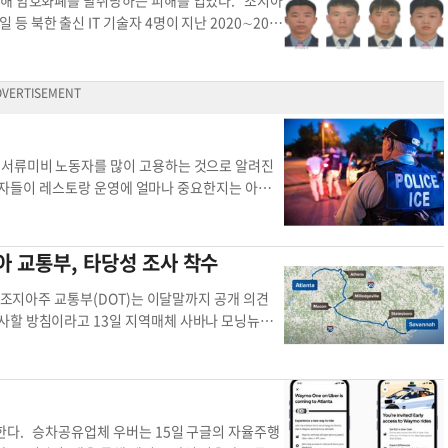
의해 암호화폐를 탈취당하는 피해를 입었다. 조지아
가 확산되며 소셜미디어(SNS)에서 보이콧 목소리
북한 출신 IT 기술자 4명이 지난 2020∼202
 대한 반론 제기 창구가 사라졌다는 비판도 있다.
 위장취업해 91만 5000달러 상당의 가상화폐를
100여곳 공항에 AI 드라이브 스루 검사소를 설치
류를 가지고 아랍에미리트(UAE)로 건너가 원격으로
검을 보장한다”며 “고객 역시 360도 스캔 이미지
호화폐는 말레이시아 은행계좌로 옮겨 현금화했다. 수
’고 주장했다. 장채원 기자
jang.chaewon@korea
소하고 500만달러의 현상금을 내걸어 수배령을 내
틀랜타 저널
는 주요 수단이다. 북한 해커들은 가짜 국적의 신분
감 정보를 빼돌리는 수법을 사용한다. 시어도어 S.
 서류미비 노동자를 많이 고용하는 것으로 알려진
피고인들은 피해 기업의 신뢰를 악용해 수십만달러
민자들이 레스토랑 운영에 얼마나 중요한지는 아무리
문제를 특별히 잘 보여준다”고 강조했다. 이번 기소
 들이닥칠 경우 대처하는 요령을 보도했다. 이터
곳을 대거 적발하는 과정에서 나왔다. 법무부는 전국
한다. 레스토랑 오너들은 직원들에게 제반권리를 숙
와 사기성 웹사이트 21개를 동결하고 이들이 사용
 있는 불필요한 기록은 보관하지 않아야 한다고 전
아 교통부, 타당성 조사 착수
@koreadaily.com
북한 애틀랜타 애틀랜타 블록
한 상황으로부터 보호하기 위해 뷰포드 하이웨이 같
타 최고의 레스토랑을 지탱하는 중추적인 역할을 하
 조지아주 교통부(DOT)는 이달말까지 공개 의견
원에게 ‘경계 태세’를 갖추고, 도어맨은 의심스러운
사할 방침이라고 13일 지역매체 사바나 모닝뉴스
속국(ICE)가 갑자기 출동하면 냉장고에 숨는 계
철도청(FRA)이 800만달러를 지원했다. 타당성
다고 전했다. 요한나 코크란 이민 전문 변호사는
 2028년 환경영향평가를 거쳐 2035년 철도를
수색 및 압수를 받지 않을 권리”가 있다며 법 집행관
은 현재 도로와 항공 뿐이다. 클레멘트 솔로몬 교
 않는 한 침묵하고 대화를 거부할 수 있다고 조언
를 해소하기 위한 해결책”이라며 “지난 1월 공청
해 판사가 서명한 법원의 영장 없이는 이민국 직원
”고 전했다. 애틀랜타와 사바나간 거리는 약 25
한다. 승차공유업체 우버는 15일 구글의 자율주행