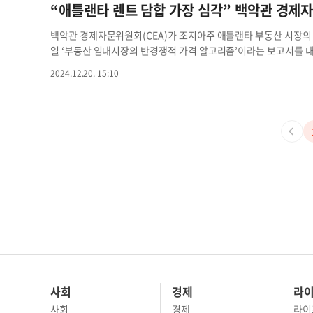
이웨이 선상에 있는 ‘스페이스 샵 셀프 스토리지’ 홈페이지에 따르면 
제 협력 모멘텀은 충분히 만들어졌지만, 국내외 정치 환경이 이를 
“애틀랜타 렌트 담합 가장 심각” 백악관 경제
달러에 예약할 수 있다. 10X10 크기의 경우 83달러부터 시작한
더해 최근 고환율, 한국의 대외신인도 타격까지 통상 불확실성이 커졌
는 이들이 도시 생활 공간 제약을 겪고 있기 때문이다. ‘매튜스 부
영 환경의 가장 큰 변수는 역시 행정부 교체에 따른 무역 정책 변
백악관 경제자문위원회(CEA)가 조지아주 애틀랜타 부동산 시장의 렌
를 쓰는 사용자의 40%는 ‘집 공간이 부족해서’라고 답했으며, 34
화 인터뷰에서 "한국은 트럼프 대중국 규제의 직접적 영향권"이라
일 ‘부동산 임대시장의 반경쟁적 가격 알고리즘’이라는 보고서를 내
에츠 전국셀프스토리지협회(SSA) 회장은 전국적인 업계 추세로 “
출장 및 파견이 어려워지는 것이 우려된다"고 밝혔다. 코트라는 타
가격 담합 실태가 가장 심각하다고 지적했다. 현재 연방거래위원회(
2024.12.20. 15:10
체에 설명했다. 애틀랜타의 인구는 계속 증가세를 보인다. 애틀랜타
홍콩협회(HKAA) 주관 2025년 경제전망 세미나에 참석한 게 대표
이지’의 독점금지법 위반 여부를 살피고 있는데 여기에 백악관이 
90만명에 달할 것이라고 예측했다. 센서스국 통계에 따르면 애틀랜
난달 세미나에 참석해 대미 무역 전망을 공통 논의했다"며 "한국기
동산 시세와 주택 재고 등을 고려해 ‘권장 임대료’를 제시하는데 이
앞으로도 셀프 스토리지에 대한 수요가 높아질 전망이다. 매튜스의
올해는 트럼프 정책 방향에 발맞춰 아시아 국가들과 관세, 노동정
무단으로 수집해 임대업체들에게 유리한 가격을 산정한 혐의를 받고 
지’를 검색한 횟수가 월평균 3배 이상 늘었다. 전국적으로 셀프 스토
연구원 역시 지난 19일 자동차 대미수출량이 많고 한국과 산업 구
대주택의 70% 이상이 리얼페이지 알고리즘에 의해 임대료를 결정한다
년까지 500억 달러 규모로 커질 전망이라고 비즈니스 크로니클은
다. 한미동남부상공회의소(SEUSKCC)가 지난 12일 조지아주
계약에 리얼페이지 알고리즘을 이용하는 임대업체는 임차인으로부터 
지 셀프 스토리지협회 애틀랜타 셀프 조지아주 애틀랜타
스 기아 조지아 법인장을 비롯해 SK에코플랜트, 현대모비스, 현대
걷고 있다. 애틀랜타의 경우, 리얼페이지를 활용하는 임대업체는 그렇
◇인력 조달 대내 최대 리스크로는 인력 조달이 꼽힌다. 현대차그룹
한다. 덴버(136달러), 달라스(132달러), 워싱턴D.C.(112달러) 
한화큐셀의 태양광 생산단지 솔라 허브 모두 올해 조지아에서 완공을
년 기준 임대업체가 알고리즘을 활용해 얻은 추가 수익은 최소 38
WCC)에서 열린 산업인력 컨퍼런스에서 “주내 기업 환경을 살펴보면
없었다면 임차인을 두고 개별적으로 가격 경쟁을 펼쳤을 임대업체
최저 수준인데, 전기차, 배터리, 태양광 분야는 신 청정에너지 기
한 집단 이익을 누렸다”고 비판했다. 장채원 기자
jang.chaewon
설 변호사는 "제조업 특성상 수십 개의 건설, 물류, 부품 등 한국
틀랜타 애틀랜타 다세대 부동산 임대시장
인력 수요가 크게 늘게 된다"고 설명했다. 잭슨-워커 로펌 소속 신
움을 겪고 있다"며 "한국기업들의 인사 난맥 중 하나인 보복성 해
무역관 역시 "지난 8월 투자 진출 애로 해소 상담회를 열었을 때 대부
사회
경제
라
전관리 등 노동법과 관련 사항이었다"고 밝혔다. ◇ 신사업 모색
사회
경제
라이
한국센터 국장은 지난 12일 조지아주 웨스트포인트의 기아 트레이닝