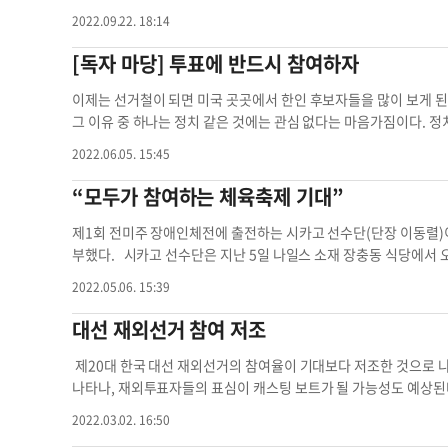
표했다. 이날 참가자들은 타운홀에서 집결한 뒤 브로드애비뉴 양방
민권센터(718-460-5600)·KCS(718-939-6137) 등으로 하면
bly want us to get in on it with them. 톰: 아마 사업
2022.09.22. 18:14
원 기자캠페인 참여 투표참여율 향상 투표 참여 선거 참여
com
중간선거 참여 중간선거 참여 조기투표 참여 중간선거 당시
her: 만나다 "Let's get together for lunch tomorrow." (
[독자 마당] 투표에 반드시 참여하자
르다 돌리다 잠시 쉬다 "Sit down and catch your breath becau
을 열심히 하니까 좀 앉아서 숨좀 돌려.) * get into (something): 
이제는 선거철이 되면 미국 곳곳에서 한인 후보자들을 많이 보게 된
a lot of weight." (그 사람은 요가에 흥미를 붙여 체중이 많이
그 이유 중 하나는 정치 같은 것에는 관심 없다는 마음가짐이다. 
orrow 사업상 회의 tom goes
로 생각하고 있다. 하지만 그렇지 않다. 정치는 우리 생활 거의 
2022.06.05. 15:45
가져야 한다. 선거 참여는 정치인을 이용하든지 아니면 정치인에게
의 권리를 행사하는 귀중한 행동이다. 개인적으로 한인은 한인 후보
“모두가 참여하는 체육축제 기대”
종, 직업 등과 관련해 지지 후보를 선택할 수 있다. 이런 점에서 
활발하다. 미국 정계에 진출한 한인 정치인들은 본국의 정치인들보다
제1회 전미주 장애인체전에 출전하는 시카고 선수단(단장 이동렬)
장 큰 관심과 바람은 후세들의 교육과 성공일 것이다. 후세들이 주
부했다. 시카고 선수단은 지난 5일 나일스 소재 장충동 식당에서 
야 한다. 그런 역할을 한인 정치인들이 할 수 있다. 그러기에 지
서 열리는 장애인 미주체전과 관련한 커뮤니티 보고회를 가졌다. 
2022.05.06. 15:39
선거는 선거자금이 성패를 크게 좌우한다. 그러므로 선거구에 상관없
회의 적극적인 도움을 기대하며 대회의 성과보다 선수들의 건강과 
는 어렵지만 한인커뮤티의 많은 사람들이 힘을 합치면 가능하다. 
의미를 두고 싶다”고 밝혔다. 체전 홍보와 시카고 선수단을 격려
대선 재외선거 참여 저조
자 마당 투표 참여 한인 정치인들 정치인들보다도 한국 선거 참여
경호 회장은 “9개 정식종목, 5개 시범종목 외에도 가족종목을 만
다”며 “캔사스시티 범 한인사회 차원에서 체전 준비가 잘 진행되고
제20대 한국 대선 재외선거의 참여율이 기대보다 저조한 것으로 
수단은 김다니엘(69∙남), 김사라(39∙여), 김도형(20∙남), 김시우(16∙
나타나, 재외투표자들의 표심이 캐스팅 보트가 될 가능성도 예상
남), 송경재(62∙남), 이준형(22∙남), 서지석(20∙남), 정호일(14∙남)
2월 23~28일 치러진 대선 재외선거 결과 미국에서는 등록 유권자 5
2022.03.02. 16:50
선수 14명과 단장 이동렬, 총감독 백민애, 봉사자4명, 선수 부모 8
투표했다. 이는 지난 19대 대선 때 미국 재외선거 투표자 4만848