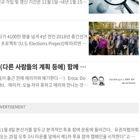
기념하는 행사에 가서 자리를 차지하는 것(출석)이라면 ‘참석’이 알맞다. 우리말
가입 및 갱신 기간은 11월 1일~내년 1월 15일
지 플랜을 신청해야 한다. 연방 메디케어 및 메디케
했다고 최근 발표했다. CMS는 올해 등록 기간 중
많기 때문이다. 치키타 브룩스-라슈어 CMS 담당
가장 높은 이유는 주가 메디케이드를 확대하지 않았
 낮은 것을 언급하며 "지난해 CMS는 조지아에서
4100만 명을 넘겨 4년 전인 2018년 중간선거
통과되었다"며 조지아에서 보험 혜택을 받을 수 있
’(U.S. Elections Project)에 따르면 7
A)이 개인에게 재정적 지원을 확대함에 따라 연방
된다. 이중 현장 조기투표가 1873만8034표, 우편
 5명 중 4명은 최대 월 10달러까지 보험료 할인을 받
8364명이 투표용지를 요청했는데, 약 절반 가량이
 대체로 보험료 상승을 느끼지 못할 수도 있다는
스트(WP)의 보도에 따르면 4년 전인 2018년
); (다른 사람들의 계획 등에) 함께 참
 사람이 참여했으며, 브룩스-라슈어 담당자는 올해
보다 더 많은 유권자들이 투표에 참여하고 있는 것
는 등의 노력을 기울였기 때문에 지난해만큼의 등
겁다. 뉴욕주선거관리위원회에 따르면 뉴욕주에서
 … ) (톰이 출근 전에 에리카와 얘기한다 …) Erica: Do
 등록 기간 건강보험 미가입자가
범위를 좁히면, 43만2634명이 지난 10월 29일부
ry tonight. 에리카: 오늘 저녁 휴하고 매리와 만나는 것 잊
뉴저지주도 현장 조기투표 참여자가 21만3882명
했네. 언제지? Erica: At eight-thirty. I should
이번 중간선거에 투표권을 행사했다. 이 같이 뜨거운
라는 걸 내가 생각했어야 하는데. Tom: I won’t be
. 올해 뉴욕주는 주지사와 주 감사원장, 주 검찰
hem. 톰: 8시 전까지 집에 못오지만 시간맞춰 나갈 수 있을
·시장·시의원 등 지자체 선출직을 뽑는다. 뉴욕주
 breath, will you? 에리카: 숨돌릴 여유도 별로 없겠군
ons.ny.gov,findmypollsite.vote.nyc)
n’t we? 톰: 한 잔 마시러 가는 거잖아, 안그래? Erica:
nj.gov/polling-place-search)에서 확인할
ss meeting. 에리카: 아니. 매리가 정확히 사업상 회의라고
11월 8일 본선거를 앞두고 본격적인 투표 참여 운동에 들어간다. 유권자협의회
, 뉴저지주는 오전 6시부터 오후 8시까지다. 한인
 무슨 사업? Erica: She didn’t say but I thin
는 25일 오후 3시 타운홀 앞에서 제1차 투표 참여 캠페인을 시작한다”고 발
의는 시민참여센터(KACE·718-961-4117)·
내 생각엔 사업을 시작한 것 같아. Tom: They proba