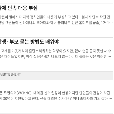
il.com
)로 하면 된다. 글·사진=임상환 기자공동
류 작업을 현대화∙전산화할 계획이다. 또 주 전역을
 설문조사는 7월 10일부터 8월 1일까지 진행되
불체 단속 대응 부심
카시
 한다는 생각이다. “점잖으신 탓인지, 상대적으
 소요된다. 설문조사 결과 업데이트를 받으려면 연락
아직은 많이 느껴지지 않는다”는 그는 한인들을 위한 목
연구 및 지역사회 지원 목적으로만 사용된다. 설문은
작전이 벌어지자 지역 정치인들이 대응에 부심하고 있다. 불체자 단속 작전 관
방문한 이진(사진 왼쪽) 명예 쿡카운티 부재무관은
pqYBTfNJbvXIVM62f7gquSE1rAy_L5Nqgo_-
연방 요원들이 샌타애나의 맥아더와 하버 불러바드 인근 홈디포를 급습, 12~15
으로는 다섯 손가락 안에 드는 감사관직에 도전하는
화(718-961-4117) 혹은 이메일(
info@kace.or
 또 다른 이민자 권익옹호단체에 따르면 이날 애너하임의 91번 프리웨이와 하
 필요하다”고 전했다. 할리 김은 “여기까지 온 것
사 참여 한인 사업주들 실태 설문조사 설문조사 결
 벌어질 경우, 연방 정부에 강경 대응의 빌미를 주게 될 것이라며 주의를 촉구
기도를 한다”며 “커뮤니티와 국가 발전에 주어진 소
평화적이고 안전하게 해야 한다”고 당부했다. 비센테 사미엔토 OC수퍼바이저도
학생·부모 묻는 방법도 배워야
riend of Holly Kim으로 해서 주소 PO Box
해야 한다고 말했다. 샌타애나를 관할하는 루 코레아 연방하원의원은 행동에 나서
 김 후원 및 기금 모금 행사가 20일(토) 나일스 BBQ
다”고 강조했다.시위 참여 비폭력 시위 신속대응 네트워크 지역 정치인들
 고개를 갸웃거리며 혼란스러워하는 학생이 있지만, 끝내 손을 들지 못한 채 수
 2시까지 열린다. 노재원한인 참여 기금 후원 한인 커뮤니
 자주 들었지만, 막상 질문은 쉽게 나오지 않는다. 더 놀라운 것은 이러한 현
행사나 봉사단체 활동에서 궁금한 점이 생겨도 정중하게 묻기보다, 때로는 익명
함은 속에 쌓인 채, 오해와 거리감은 조금씩 자라난다. 그렇다면 우리는 왜 말하
할 수 있을까. ▶질문을 막는 심리적 장벽 한국 사회에선 오랫동안 우리 사회에는
것’이라는 인식이 존재해 왔다. 그로 인해 질문은 부끄러운 행위로 여겨지고, 자
되는 건가요?”라고 묻고 싶지만, 주변의 시선이 의식되어 끝내 말하지 못하고 지
국인들은 교사나 단체 운영진에게 질문을 던지는 것은 그 결정에 대해 문제를 제
 주민의회(WCKNC)’ 대의원 선거 일정이 한창이지만 한인들의 관심이 차갑
속에서는 이러한 행동이 무례하게 보일까 봐 망설이게 된다. 또한 여러 가지 걱정
에 30명이 지원했다고 한다. 선출 대의원 수가 26명이니 출마자와 거의 같아 투
까”, “다른 부모들이 이상하게 보지 않을까” 하는 걱정은 질문을 막는다. 조직
 전체의 30%에 불과하다. 주민의회는 지역 주민들로만 구성된 풀뿌리 민주주의
직접적인 질문보다는 우회적인 방식으로 표현하는 경향이 생긴다. 그리고 가까운
내 주민들의 목소리를 하나로 모아 시의원들과 직접 소통한다. 또, 시정부 서비스
이 아닌 ‘불만’으로 표출될 때가 있다. 그 이면에는 충분한 설명 없이 내려진