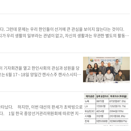
향 행진과 함께 센트럴블러바드 등 거리에서 선거 참여 캠페인을 펼친다. 박종
 된다. 심종민 기자
shim.jongmin@koreadailyny.
에 같이 뛰어들자고 하겠군. 기억할만한 표현 * get toget
내일 점심 같이 먹자.) * catch your breath: 숨을 고
se you're working too hard." (자네 너무 일
~에 흥미를 붙이다 "He got into yoga and lost
다. 그런데 문제는 우리 한인들이 선거에 큰 관심을 보이지 않는다는 것이다.
 줄었습니다.)오늘의 생활영어 계획 참여 lunch tom
정치가 우리 생활의 일부라는 관념이 없고, 자신의 생활과는 무관한 별도의 활동으
모든 면에 영향을 미친다. 미국에서 살려면 미국 정치가 생활의 일부라는 생각을
 이용 당하든지 둘 중 하나를 선택하는 것이라고 생각한다. 선거 참여는 자신
를 지지해야 한다고 생각한다. 유권자들은 자신이 지지하는 정당이나 종교, 인
한인의 이익을 대변하려면 한인 후보를 뽑아야 한다. 한국과 미국 사이의 교류가
도 한국 정부에 더 큰 영향력을 발휘할 수 있다. 미국에 사는 한인으로서 가
이 기자회견을 열고 한인사회의 관심과 성원을 당
류사회에 진출해 성공하려면 그들이 본 받을 수 있는 한인 롤모델을 많이 배출해
오는 6월 17∼18일 양일간 캔사스주 캔사스시티에
역구 상관없이 한인 정치인을 후원하는 것은 우리 후세들을 위해 필요하다. 미국
이동렬 선수단장은 “온정이 넘치는 시카고 동포사
이 한인 후보가 나오는 곳에 후원을 해야 한다. 한 사람이 많은 돈을 기부하기
안전을 돌보며 즐거운 시간을 함께 만드는 참가에
내일(7일) 예비선거가 실시된다. 선거에 반드시 참여하자. 김홍식·은퇴의사독
하기 위해 시카고를 찾은 재미대한장애인체육회 안
들어 모두가 참여하는 체육축제가 되도록 기획했
 있다”고 말했다. 이번 체전에 참가하는 시카고 선
나타났다. 하지만, 이번 대선의 판세가 초박빙으로
남), 이조이(35∙여), 김선유(43∙여), 심우진(43∙
된다. 1일 한국 중앙선거관리위원회에 따르면 지난
, 조성빈(21∙여), 최베키(33∙여), 한의선(50∙여) 등
만5058명 중 67.0%에 해당하는 3만6658명이
명 등 총 28명으로 구성됐다. 이번 제1회 전미주 장
7명(71.1%)과 비교해도 한참 적은 수치다. 주요공