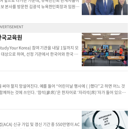
일여 앞으로 다가온 가운데, 뉴욕한인회 관계자들이
MD (Ballot Marking Divice) 사용법을 알
 100세 이상이 7명”이라면서 “회원들의 건강을 위
일보 본사를 방문한 김광석 뉴욕한인회장과 임원진
 사용법이 간단하며 여러 언어를 선택할 수 있는데
 모습으로 참석해 준 육사 8기생, 군수사령부 사령
의 앞날을 고민하는 자리이자 한인회 운영 기금을 마
다. 그녀는 무사히 투표를 마쳤다. 그녀가 미국 생
했다. 김윤미 기자
kimyoonmi09@gmail.com
지
 한인 커뮤니티에 끌어들일 수 있는 만큼, 금액에
해 주었다. 120년이 넘는 한인 이민사에서 큰 업
 유공자회
재, 그리고 미래'라는 주제로 열리는 이번 행사는
만 말과 문화 등 모든 것이 낯선 미국사회에 묵묵
)에서 열린다. 행사 참석은 홈페이지(kaagnygal
 한국교육원
의 공로도 크다. 이제는 모두 힘을 모아야 할 때
노동자들의 독립운동 지원 이야기 등 뉴욕에 숨겨진 한
투표를 통해 정치인에게 우리의 힘을 보여줘야 한다.
은 조사를 하고, 1세대 한인들의 공동묘지에도 직
 Your Korea) 참여 기관을 내달 1일까지 모
인으로 사는 우리 자녀들을 위한 일이기도 하다. 최
 한인 이민자들의 업적을 되돌아보고 그들의 노고와
 대상으로 하며, 선정 기관에서 한국어와 한국 문화
소 근무자 투표소 입구
주년을 기념해 그동안 커뮤니티에서 봉사했거나 한
달러로 예정돼 있다. 지원하는 기관의 사업 책임자는
된다. ▶앤디 김(민주·뉴저지 3선거구) 연방하원
한국어나 한국 관련 학문 분야를 공부하는 학생, 기
아브라함 김 미주한인위원회(CKA) 사무총장 ▶
은 "이번 기회를 통해 도서관에서 한국 동화를 소
은미(Enmi Sung) 기업가▶이용 엑스트림케
다. 지원서는 9월 1일까지 한국교육원 이메일(
at
선정됐다. 글·사진=윤지혜 기자
yoon.jihye@kore
지원사업 참여 한국학습지원사업 참여 참여 기관 애
을 써야 할지 망설여진다. 예를 들어 “어린이날 행사에 ( )했다”고 하면 어느 것
주년 가운데 뉴욕한인회
함께하는 것에 쓰인다. ‘참석(參席)’은 한자어로 ‘자리석(席)’자가 들어 있으므
식에 참석했다” “동기 모임에 참석해야 한다” 등처럼 비교적 작은 행사에 자리
직임이 활발한 행사에 함께할 때 사용된다. “이번 올림픽에 참가한다” “공모전에
‘참여’는 어떤 일에 끼어들어 적극적으로 관계하는 것을 일컫는 말이다. “경영
이 사용된다. ‘현실 참여’ ‘정치 참여’ 등처럼 그 대상이 다소 추상적인 측면에
 적절할까? ‘참석’ ‘참가’ 모두 가능하다. 달리기·글짓기 등 어린이날 열리는
CA) 신규 가입 및 갱신 기간 중 550만명이 AC