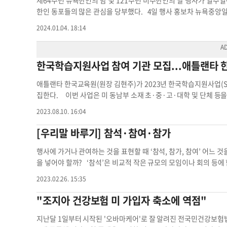
제64주년 뉴욕한인의 밤 및 121주년 미주한인의 날 행사가 일주
라고 했단다. 본인 확인 등의 절차를 거처 그녀를 보딩 부스로 안내했다. B
준 회장은 "475명이던 회원이 이제 159명이 되어 대부분이 90대,
한인 동포들의 많은 관심을 당부했다. 4일 행사 홍보차 뉴욕중앙
려주며 투표할 수 있도록 도와줬다. BMD는 자동화한 투표 기기로
해 힘쓸 것”이라고 말했다. 한편 이날 회의에 부인과 함께 건재한
은 "이 행사는 미주한인사회의 역사와 가치를 기리고, 한인공동체
2024.01.04. 18:14
한글 선택도 가능하다. 한인뿐 아니라 사용법을 묻는 유권자들이 많
관 출신의 이창복 회원(98세) 등에게 손 회장은 감사를 전하기도 
련하는 자리"라며 "재정이 확보돼야 차세대 직원들을 통해 2세들을
활 51년 만에 처음으로 투표했다고 소개하자 모두 손뼉을 치며 축하
역사회 참여 지역사회 참여확대 25참전유공자회 워싱턴지회 참전
관계없이 모금에 동참해 주시면 감사하겠다"고 밝혔다. '과거와 현
적을 남긴 분들이 많다. 한인 사회의 성장에는 이들의 역할이 많았지
오는 13일 오후 6시 30분 맨해튼 지그펠트볼룸(141 W 54스트리트
한국학습지원사업 참여 기관 모집...애틀랜타
히 적응하며 경제력을 키우고 자녀를 훌륭하게 교육한 보통 한인들
a.org)를 통해 신청할 수 있다. 특히 이번 행사에선 미주 한인
다. 소수계인 한인 사회가 제대로 인정을 받고 권리를 주장하려면 
인이민사에 대한 내용이 소개된다. 김 회장은 "이번 행사를 위해 많
애틀랜타 한국교육원(원장 김현주)가 2023년 한국학습지원사업(Study
이는 모두가 투표에 참여해야만 가능한 일이다. 이것은 한국계 미국
접 방문해 그들의 발자취를 따라다니는 시간을 가졌다"고 전했다.
집한다. 이번 사업은 미 동남부 소재 초·중·고·대학 및 단체 등을
성규 / 베스트 영어 훈련원장열린광장 투표 참여 투표소 근처 투표
희생에 경의를 표하는 시간을 갖겠다는 목표다. 뉴욕한인회 64
를 가르칠 수 있도록 지원금을 지원한다. 지원금은 500~1000
인의 위상을 높이며 활약한 이들의 공로를 인정하는 시상식도 진행
2023.08.10. 16:04
한국어를 가르치거나 한국 관련 모임을 운영하는 교직원, 대학에서 
의원 ▶원유봉팰리세이즈파크 시의원 ▶AWCA 제미경 사무총장 ▶
타 관련 분야의 전문성이 인정되는 사람이어야 한다. 김현주 원장
[우리말 바루기] 참석·참여·참가
한미충효재단 김영덕 이사장 ▶이문자KCS백년기획위원회 위원 ▶성
개하는 등 한국을 즐겁게 알아가는 활동이 퍼졌으면 좋겠다"고 전했
어 회장 ▶리처드 박 시티MD 창립자 등 9명의 한인이 수상자로 
lantakec@gmail.com
)로 제출하면 된다. 윤지아 기자한국학습
행사에 가거나 관여하는 것을 표현할 때 ‘참석, 참가, 참여’ 어느 것
adailyny.com
한인회 참여 김광석 뉴욕한인회장 뉴욕한인회 64
틀랜타 한국교육원
을 넣어야 할까? ‘참석’은 비교적 작은 규모의 모임이나 회의 등에 
로 자리에 앉아서 하는 모임이나 행사를 연상하면 된다. “친구 결혼
2023.02.26. 15:35
하는 경우에 잘 어울린다. ‘참가’는 ‘참석’보다는 규모가 크고 움
참가했다” 등처럼 특히 경연 성격의 행사나 모임에 쓰기에 알맞다. 
"조지아 건강보험 미 가입자 축소에 역점"
에 참여하고 있다” “홍보 부족인지 사람들의 참여가 적었다” 등과 같
더욱 잘 어울린다. 그렇다면 “어린이날 행사에 ( )했다”에는 무엇이
지난달 1일부터 시작된 '오바마케어'로 잘 알려진 전국민건강보험법(A