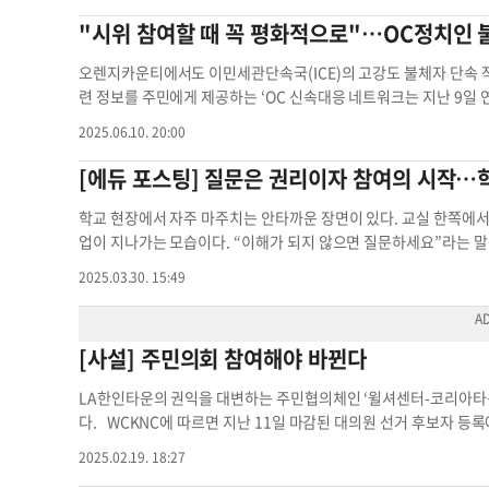
다. 문의는 전화(562-405-2468) 또는 이메일(
kdaoc2025@gma
신한다. 이를 위해 주 감사관실에 선진 시스템을 구축, 현재의 서
민자 및 사업주로서 보다 광범위한 경험에 대한 질문이 포함돼 있다.
"시위 참여할 때 꼭 평화적으로"…OC정치인 
체 참여 예술 공동체 한국디카시인협회 오렌지카운티 사진작가 디
찾아다니며 모든 주민들의 목소리를 직접 듣는 현장 중심의 업무를
며, 37개의 객관식 문항으로 구성돼 있어 10~15분 정도 시간이
로 주류 사회보다 한인 커뮤니티의 선거 관련 흥(exciting)이 
처 정보를 제공해야 한다. 모든 응답은 엄격히 기밀로 유지되며 
오렌지카운티에서도 이민세관단속국(ICE)의 고강도 불체자 단속 
소리를 더 많이 내겠다고 강조했다. 할리 김과 함께 중앙일보를 
링크(docs.google.com/forms/d/e/1FAIpQLSepiObxcCIDM
련 정보를 주민에게 제공하는 ‘OC 신속대응 네트워크는 지난 9일 
“선거서 중요한 게 재정과 커뮤니티의 지원이다. 일리노이 선출직
g/viewform) 혹은 QR코드를 이용해 참여할 수 있다. 관련 문의는 전
명을 체포했고, 이날 파운틴밸리에도 요원들이 나타났다고 전했다.
2025.06.10. 20:00
할리 김을 위해 한인들의 십시일반 기금 모금과 적극적인 참여가 꼭
g
)로 하면 된다. 김은별 기자
kim.eb@koreadailyny.com
실태조
버 불러바드에서도 요원들이 목격됐다. 지역 정치인들은 폭력 시위가
도 하나님의 예비하신 뜻이 있다고 믿는다. 어떤 결정을 할 때마다 
과
했다. 발레리 아메즈콰 샌타애나 시장은 “시위에 참여할 때 꼭 
[에듀 포스팅] 질문은 권리이자 참여의 시작…
명을 다하겠다”고 덧붙였다. 할리 김 기금 후원 체크는 payable to를 F
“(시위) 권리를 행사하라”면서 어떤 법도 위반하지 않도록 조심
1032 Mundeline, IL 60060-8032로 보내면 된다. 한편 할리
되 비폭력 시위로 대응해야 한다며 “폭력에 폭력으로 맞서면 안 된
학교 현장에서 자주 마주치는 안타까운 장면이 있다. 교실 한쪽에서
가든(9020 W. Golf Rd. Niles, IL)에서 낮 12시부터 오후
업이 지나가는 모습이다. “이해가 되지 않으면 질문하세요”라는 말은
티 방문 한인들
상이 학생에게만 국한되지 않는다는 점이다. 학부모들 역시 학교 
2025.03.30. 15:49
으로 감정이 섞인 메시지를 남기곤 한다. 질문은 하지 못하고, 불편
지 못하는 걸까. 그리고 어떻게 하면 서로를 더 잘 이해하고 소통
‘묻는 사람은 모르는 사람’, 더 나아가 ‘질문은 부족함을 드러내는 
[사설] 주민의회 참여해야 바뀐다
연스럽게 침묵이 익숙해졌다. 예를 들어, 수업 중에 “이건 어떻게 
나가는 경우가 많다. 그리고 권위에 대한 과도한 민감성이 높은 한
LA한인타운의 권익을 대변하는 주민협의체인 ‘윌셔센터-코리아타운
기하는 것으로 오해될 수 있다. 특히 서열과 체면을 중시하는 문화 
다. WCKNC에 따르면 지난 11일 마감된 대의원 선거 후보자 등록
들이 질문하는 것을 막는다. “괜한 말 했다가 괘씸하게 보이진 않을
표 자체가 무의미한 상황이다. 더구나 이중 한인 후보는 11명으로
내부에서 소수 의견을 드러낸다는 것은 때로는 외로운 일이기에, 
2025.02.19. 18:27
의 핵심 조직이다. 치안 문제부터 신규 업소 운영 허가까지 각지역
사이에서 쉽게 발생하는 문제로 궁금한 걸 물어보지 않고 참다가 질문