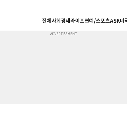
전체
사회
경제
라이프
연예/스포츠
ASK미