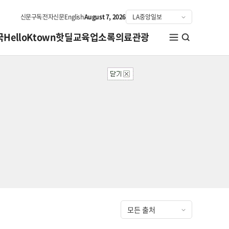
신문구독
전자신문
English
August 7, 2026
국
HelloKtown
핫딜
교육
업소록
의료관광