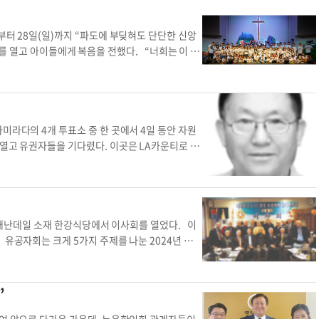
이다. 현재 LA시 산하 99개 협의체가 있다. WCKNC는 지난 2003년 76번
감이 복합적으로 얽히면 질문 대신 감정 섞인 항의로 이어지기 쉽다. 하지만 이러
 2020년 센서스 기준으로 관할 유권자 수는 10만 명에 육박(9만9702명)
 ▶건강한 소통을 위한 실천적 제안 -질문은 권리이자 참여의 시작이다 질문은
그만큼 대의원들의 영향력이 크다. 그러나 한인 후보자가 고작 11명이라는 점은 한
부터 28일(일)까지 “파도에 부딪혀도 단단한 신앙
여하고자 하는 진심 어린 관심의 표현이며, 더 나은 방향으로 함께 나아가기 위한
의사 결정을 위한 과반에 3명이 부족하다. 빌 로빈슨 WCKNC 회장은 그 이유에
BS)를 열고 아이들에게 복음을 전했다. “너희는 이 세
결정의 배경이나 기준을 좀 더 듣고 싶다”라고 표현하는 것이 상대방에게 방어감을
다. 선거는 4월22일 치러진다. 출마 후보도 중요하지만 한인들의 투표 참여도 필
의 선하시고 기뻐하시고 온전하신 뜻이 무엇인지 분
 학생이든 학부모든 “질문해도 괜찮다”는 분위기 속에서야 질문할 용기도 자란
53명), 최고 투표율(2018년 1만8844명)의 기록을 갖고 있다. 적극적인 참여가
의 진리에 대해 배웠다. VBS는 “진리는 하나님으로
질문에 대한 평가나 비난은 철저히 배제되어야 한다. 예를 들어, 학교나 단체에
는 해결해야 할 현안들이 산적해 있다. 홈리스 문제, 치안 강화, 대중교통 안전
God’s Plan is Best)”, “모든 사람들은 예수님
포함하는 것만으로도 질문의 장벽은 낮아진다. -질문하는 방법을 함께 배워야 한
한인들마다 ‘도대체 정부는 뭐 하는 거냐’고 불평들은 하지만 정작 문제를 해결
Jesus is the Only Way)”, “사랑 안에서 진리
것은 소통의 질을 높이는 데 도움이 된다. 갈등을 피하고, 비난이 아닌 이해와
세 이상이면 누구나 참여할 수 있다. 체류신분은 묻지 않는다. 타운에 살고 있거
서 매일 다양하게 진행되었다. 이번 VBS에는 70명 남짓
미라다의 4개 투표소 중 한 곳에서 4일 동안 자원
셨나요?”라는 말 대신, “다른 방향도 고려되었는지 궁금하다”라고 말하면 상대
있는 누구든 투표권이 있다. 내 목소리를 내지 않으면 변화는 없다.사설 주민의
여 총 100여 명이 오전 10시부터 오후1시까지
 열고 유권자들을 기다렸다. 이곳은 LA카운티로 풀
진다. 이의 제기가 아닌 참여로 인식하도록 해야 한다 수업시간에 묻는 말이나
을 보냈다. VBS에 참석한 모든 아이들은 먼저 본
가 들렸다. 카운티 주택국 직원인 에릭의 목소리
. 하지만 이는 함께 더 나은 방향을 찾아가는 ‘기여’로 보아야 한다. 이는 구
으로 성경말씀을 들으며 성경구절을 암송했고, 이
 밖으로 나가 행인들에게 투표를 독려했다. 소리를
교는 단지 시험 점수를 높이는 곳이 아니라, 삶의 태도와 사회적 기술을 배우는
다. 프리스쿨, 유치부-1학년, 2-3학년, 4-5
 있었다. 그녀는 나를 보자 엉거주춤 일어나 인사를
, 상대방의 입장을 이해하려는 태도는 학문 이상의 가치를 지닌다. 부모와 학생이
시간을 로테이션으로 가졌으며, 이후 본당에 다시 모
릭이 그녀를 보고 투표했느냐고 물었던 것. 하지만
 넘어 따뜻한 공동체로 성장할 수 있다. 지금 우리가 함께 기르는 질문의 문화
론하는 시간을 가졌다. 한편, 플라워마운드 교회는
 그녀는 미국에서 51년을 산 시민권자지만 한 번
 애난데일 소재 한강식당에서 이사회를 열었다. 이
것이다. ▶문의:(323)938-0300 www.a1collegeprep.com 새라 박
 김경도 목사(현, 은퇴 목사)가 헌신하여 1999
고 했다. 하지만 투표 방법은 도와줄 수 있으나 누구
유공자회는 크게 5가지 주제를 나눈 2024년 운영
 봉사단체 활동
경계 지역에 세워져 현재의 규모로 부흥 성장하였
 오라고 권했다. 83세인 그녀는 스몰 비즈니스를
 33주년을 맞는 참전 유공자회 창립기념 행사를 비롯
전에 따라 구원받은 백성, 배우는 제자, 섬기는 사역
 투표소 근처에서 혼자 살고 있단다. 그녀의 모습에
71회 7?27행사, 개천절 및 국군의 날 행사, 재향군
사 후임으로 최승민 목사가 제 2대 담임목사로 섬기
할 때는 자랑스러움이 묻어났다. 투표소 근무자는
 ‘유공자회의 화목’을 위해 월1회 상부회를 운영하
”
 캐서린 조 기자참여 파도 담임목사 최승민 플라
머지 3명이 자원봉사자였다. 다음 날 아침 한가해서
지 안장 안내, 불우전우 방문 등을 추진하기로 했다.
것인지 결정했냐고 묻자 아들이 한인은 무조건 찍으
 행사 참여 등으로 유대를 강화하기로 했다. 손경