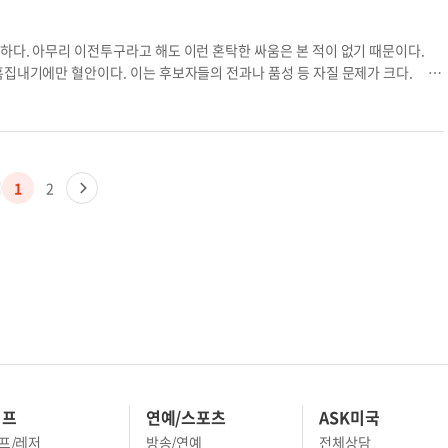
할 예정이다. 시카고 선수단은 1만5천여달러의 예
0.7%), 시카고 3999명(66.2%), 워싱턴DC 29
 224-578-1675)으로 연락하면 된다. 박우성
선거의 전세계 재외국민 등록 유권자는 22만6162명
 이는 지난 19대 대선투표율 75.3%보다 낮고 18대
 하다. 아무리 이전투구라고 해도 이런 혼탁한 싸움은 본 적이 없기 때문이다.
 비교해 6만103명이나 적게 나타났다. 이런 가운
흠집내기에만 혈안이다. 이는 후보자들의 전과나 품성 등 자질 문제가 크다. 백
 초박빙 판세로 나타나, 이미 투표한 16만명의 표
도 여야 후보에게서 보이지 않는 것은 더 큰 문제다. 얼마 전 한 유튜브 방송
(한국시간) 이재명 더불어민주당 후보와 윤석열 국
. ‘정치는 4류’라는 고 이건희 삼성 회장의 외침이 저절로 떠오른다. 여당후보
발표됐다. 여론조사업체 미디어리서치가 OBS의 의
하는 좌파라면서도, 공리주의를 주장하는 것은 철학과 경제관의 빈곤을 반증한
으로 조사한 결과 이 후보는 45%, 윤 후보는 44.
야당후보도 마찬가지다. 최근 한반도에서 불고 있는 풍운이 현정권이 야기한 것
. 따라서 이런 초박빙 판세가 지속될 경우 재외투표
 것인지 설득력이 부족하다. 두 후보 모두 현대적 리더에게 필요한 합리적 공
1
2
재외선거 참여 대선 재외선거 재외선거 투표자 이번
모들이 메워야 하는데 오직 선거공학적 표계산만 하고 있다. 상대후보 비난에만 열
흠집을 내면 이긴다는 생 각이다. 국민들의 안위는 안중에도 없다. 이전투구가 계
재 두 후보에 대한 비호감은 호감도에 비해 무려 두배나 된다. 이 같은 네거티브
민들 입장에서도 너무 겉만 보고 일희일비하다 가는 그동안 쌓아온 국력이 순식간
수준에 맞는 정부를 갖는다’는 말이 있다. 프랑스의 사상가 조제프 드 메스트르
‘시민은 유권자로서 책임감을, 정치인은 대표자로서 사명감을 돌아보자’는 취지에
지만 무조건이지는 않다. 노력하는 것만큼 얻을 수 있다. 이런 연장선상에서 국
禍福)이 유권자의 손에 달렸기 때문이다. 이는 해외동포들에게도 그대로 적용된
재미 유권자 수는 약 85만 명 정도이다. 이 가운데 등록률은 한자리 수에 불과하
짝이 없는 선거법 전면 개정은 꼭 필요하다. 한인들의 숙원인 투표하기 쉬운 환
이프
연예/스포츠
ASK미국
렇지만 ‘우는 아이 젖 준다’는 격언이 있듯이, 주권 당사자가 가만히 있으면 빈곤
프/레저
방송/연예
전체상담
도 재외국민에 대한 관심이 높아질 수 없는 것은 당연하다. 이는 예산과 정책