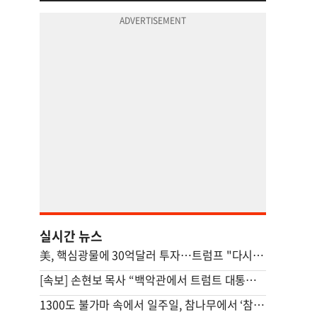
실시간 뉴스
美, 핵심광물에 30억달러 투자…트럼프 "다시는 中 의존 않도록"
[속보] 손현보 목사 “백악관에서 트럼트 대통령 접견”
1300도 불가마 속에서 일주일, 참나무에서 ‘참숯’으로[스튜디오486]