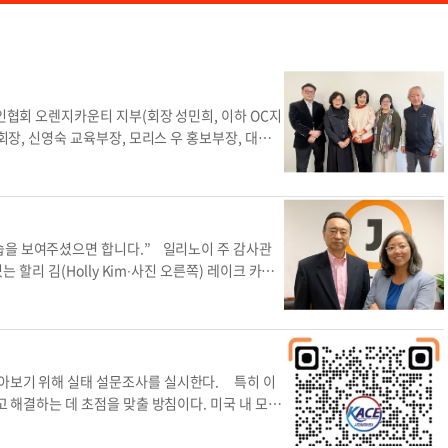
시인협회 오렌지카운티 지부(회장 성민희, 이하 OC지
회장, 신영숙 교육부장, 모리스 우 홍보부장, 대니얼
올해 주요 사업 계획을 공개했다. 디지털 카메라(디
004년쯤 한국에서 시작된 새로운 문학 장르다. OC
. 지난해 10월 11일 출범한 OC지부 회원은 현재
의 회원이 참여하고 있다. 재미수필문학가협회장을
매김하는 데 주력하고, 앞으로 차세대의 참여를 늘려
습을 보여주셨으면 합니다.” 일리노이 주 감사관
 알리는 것이 목표”라고 말했다. OC지부는 오는 1
는 할리 김(Holly Kim∙사진 오른쪽) 레이크 카운
홍보부장은 “회원들이 많은 작품을 완성하면 작품집도
지와 성원을 당부했다. 1980년대 시카고로 이민,
 비중을 둔다. 시 강의는 안경라 시인, 디카시 강
 자신 같은 한인 2세들이 있다고 믿는다는 그는
선화 사진작가가 담당하고 있다. 세 사진작가는 4월과
고 말했다. 민주당 주 감사관 예비 후보 5명 가
있다. 김향미 부회장은 “디카시는 시와 사진이 50%
 하지만 내년 3월 17일 실시되는 민주당 예비경선
미있게 배우며 디카시의 매력을 느낄 수 있다”고 말
과 한인사회의 지지가 필요한 상황이다. 지난 201
알아보기 위해 실태 설문조사를 실시한다. 특히 이
 달엔 오전 10시~정오 풀러턴의 오렌지 한인교회에
거쳐 일리노이 주 정부 내 최고위층 선출직에 도전
고 해결하는 데 초점을 맞출 방침이다. 미국 내 모든
상시 회원을 모집한다. 신영숙 교육부장은 “디카시 초
 직접 관리해본 경험이 강점이다. 일리노이 주 정
하고 보관해야 하는 법적 의무가 있다. 그러나 많은
아침 운동할 때도 휴대폰을 가지고 다닌다”고 말했
탕으로 누구보다 주어진 책무을 잘할 수 있다고 자
을 받을 위험이 있다. 이외에도 설문조사에는 이