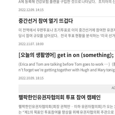
각종 경연에 직접 함께하는 것이라면 ‘참가’가, 단순히 어린이날을 
A에 등록해 건강보험 플랜을 구입한 것으로 나타났다. 조지아의 신규 
바루기 참석 참여 참석 참가 정치 참여 현실 참여
까지지만, 2023년 1월 1일부터 보장받기 위해서는 오는 15일까
2022.12.09. 14:15
이드 서비스센터(CMS)는 550만명에 달하는 사람들이 신청을 완료
다른 주보다 조지아를 우선시했다. 조지아에 건강보험 미가입자가 
중간선거 참여 열기 뜨겁다
자는 애틀랜타 저널(AJC)에 "조지아가 전국에서 무보험 비율이 
기 때문"이라고 설명했다. 그는 조지아주가 다른 주보다 보험료가
미 전역에서 우편투표나 조기투표로 이미 중간선거에 참여한 유권자가 
더 공격적인 마케팅을 펼쳤으며, 메디케이드를 확대한다는 법안도 
당시 참여 규모를 넘어섰다. 전국 투표 현황을 분석하는 ‘미국 선거 프로젝트
는 대상이 크게 증가했다고 덧붙였다. 최근 인플레이션 감축법(IR
일 오후 1시 기준 전국에서 총 4126만279표가 행사된 것으로 확인
2022.11.07. 18:00
익스체인지 웹사이트(HealthCare.gov)에서 ACA를 구매한 사람
투표가 2252만2245표로 집계됐다. 우편투표의 경우 총 5794만
을 수 있다. 전반적으로 보험료가 올랐지만, 재정적 지원도 늘어나
각 주·카운티 선거관리위원회에 도착한 것으로 보인다. 6일 워싱턴포
[오늘의 생활영어] get in on (something
것이 전문가들의 설명이다. 한편 지난해 등록 기간 1450만명의
조기투표에 참여한 유권자는 3910만 명으로 파악돼 당시 중간선거
여하다
보장 범위를 확대하고 익스체인지 웹사이트를 사용하기 더 쉽게 하
으로 파악된다. 뉴욕·뉴저지주에서도 조기투표 참여 열기가 뜨
(Erica and Tom are talking before Tom goes to work
록자를 예상하고 있다고 전했다. 윤지아 기자기간 참여 갱신 기간
는 현장 조기투표 참여자가 117만8674명으로 나타났다. 뉴욕시로 
n’t forget we’re getting together with Hugh and Ma
터 11월 6일까지 이어진 조기투표 기간 동안 투표권을 행사했다. 
지 마. Tom: Oh I almost forgot. When is it? 톰: 아 잊어버릴 뻔 
2022.10.09. 18:15
으로 우편투표 51만1676명을 합치면 총 72만5558명이 이미 
have known you’d forget. 에리카: 8시30분. 당신이 잊을 거
선거 열기가 본선거 당일인 8일까지 이어질지 관심이 집중되고 있다
home until 8:00 but we should be able to meet t
총장, 주 상·하원의원 등을, 뉴저지주는 연방하원의원과 카운티장
거야. Erica: You won’t have much time to catch your
팰팍한인유권자협의회 투표 참여 캠페인
·뉴욕시 유권자들은 지정된 투표소를 각각 웹사이트(voterlookup.electi
안그래? Tom: We’re just having a drink with them,are
에서 확인할 수 있으며, 뉴저지주 유권자도 주정부 웹사이트(voter.svrs.
Not really. Mary specifically said it was a busine
팰팍한인유권자협의회(회장 권혁만 · 이하 유권자협의회)가 오는 
수 있다. 투표소 운영시간은 뉴욕주는 오전 6시부터 오후 9시까지
했어. Tom: No kidding. What kind of business? 톰: 말도 안돼.
는 “제1의 목표인 투표참여율 향상을 위해 유권자협의회 주관으로 오
유권자들의 투표를 돕기 위해 한인 단체들도 핫라인을 가동한다. 투표문
k they’ve gotten into a business. 에리카: 말은 안했는데 