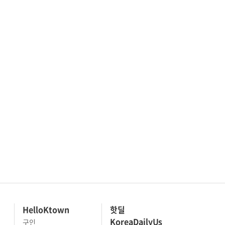
HelloKtown
핫딜
KoreaDailyUs
구인