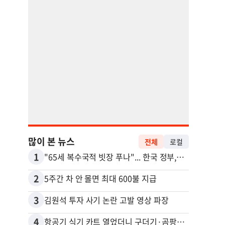
많이 본 뉴스
전체
로컬
1
11
"65세 복수국적 빗장 푸나"... 한국 정부, 연령 완화 전면 추진
2
12
5주간 차 안 몰면 최대 600불 지급
3
13
김원석 투자 사기 논란 고발 영상 파장
4
14
항공기 식기 카트 열었더니 구더기·곰팡이…LAX 기내식 업체 논란