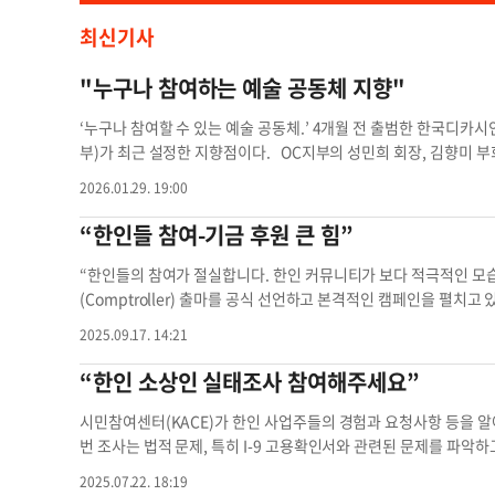
최신기사
"누구나 참여하는 예술 공동체 지향"
‘누구나 참여할 수 있는 예술 공동체.’ 4개월 전 출범한 한국디카
부)가 최근 설정한 지향점이다. OC지부의 성민희 회장, 김향미 부
정 사진작가는 지난 28일 가든그로브의 본지 OC 사무실을 방문, 
2026.01.29. 19:00
카)로 찍은 사진에 문자를 결합해 표현하는 시를 뜻하는 디카시는 2
지부는 한국디카시인협회(회장 김종회)의 30개 해외 지부 중 하나다
“한인들 참여-기금 후원 큰 힘”
49명이다. 문인은 물론 사진작가, 디카시 초심자 등 다양한 배경
지낸 성 회장은 “누구나 참여할 수 있는 열린 예술 공동체로 자리
“한인들의 참여가 절실합니다. 한인 커뮤니티가 보다 적극적인 모
영어 디카시를 K-팝과 드라마, 푸드에 이은 또 다른 K-컬처로 널리
(Comptroller) 출마를 공식 선언하고 본격적인 캠페인을 펼치고 있
1월 첫 디카시 작품 전시회를 열기로 하고 준비에 착수했다. 우 
티 재무관이 16일 시카고 중앙일보를 방문, 한인들의 적극적인 지
2025.09.17. 14:21
내려고 한다”고 말했다. OC지부는 시는 물론 사진 촬영 강좌에도 큰
로렌스 길에서 누구보다 열심히 살아온 부모님의 희생과 헌신 덕분에
의는 성 회장이 맡고 있다. 사진 강의는 대니얼 정, 모리스 우, 김
“일리노이 주민들의 보다 나은 삶과 한인들의 목소리를 대변하겠다”
“한인 소상인 실태조사 참여해주세요”
10월로 예정된 정기 출사 외에 수시로 갖는 번개 출사를 주도하고 
운데 유일한 소수계 여성인 그는 현재 유력 주자로 평가 받고 있다.
씩 결합해야 좋은 작품이 된다”고 말했다. 정 작가는 “초심자도 재
에서 최종 후보가 되기 위해서는 다른 후보를 압도할 수 있는 기금
시민참여센터(KACE)가 한인 사업주들의 경험과 요청사항 등을 
했다. OC지부는 매달 두 번째 화요일에 정기 모임을 갖는다. 홀수
3년 먼덜라인 시의원을 시작으로 타운십, 카운티 선출직을 차례로 
번 조사는 법적 문제, 특히 I-9 고용확인서와 관련된 문제를 파악하
서 모이고, 짝수 달엔 오후 7~9시 줌 미팅을 갖는다. OC지부는 
하는 그는 레이크 카운티 재무관으로 연간 10억 달러 이상의 재정을
사업체는 모든 직원의 근무 허가를 확인하기 위해 I-9 양식을 작성
2025.07.22. 18:19
심자인데 너무 재미있다. 주위 풍경을 다른 시각으로 보게 되면서 
부의 모든 지출을 책임지는 주 감사관이 된다면 그동안의 경험을 바
한인 사업주들이 요건을 제대로 인지하지 못하고 있어 감사나 처벌