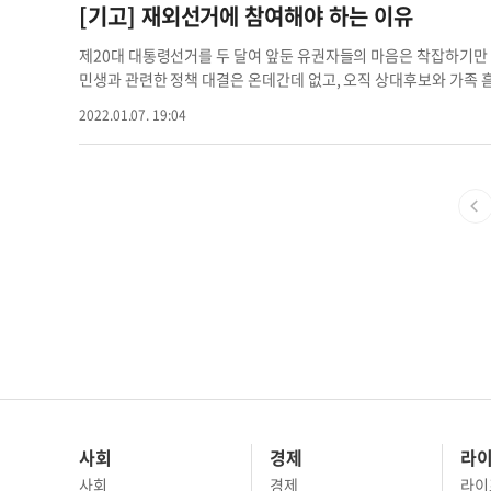
애인 체전은 16개 지역에서 선수와 보호자 포함 700여명이 참가
관별 재외 투표자수와 투표율은 뉴욕 6732명(67.5%), LA 7252명(7
[기고] 재외선거에 참여해야 하는 이유
산 기금을 모금 중이다. 성금 기탁과 참가 문의는 시카고 선수단(전화
94명(70%), 시애틀 2151명(68.9%)로 집계됐다. 이번 재외
위원체육축제 참여 체육축제 기대 이동렬 선수단장 시카고 선수단
으로 이중 16만1878명이 투표에 참여했다. 투표율은 71.6%이다.
제20대 대통령선거를 두 달여 앞둔 유권자들의 마음은 착잡하기만
대선 71.1%와 비슷했다. 하지만 투표자수에서는 20대가 19대와
민생과 관련한 정책 대결은 온데간데 없고, 오직 상대후보와 가족 
데 최신 여론조사 결과 주요후보간 격차가 단 0.1%포인트에 불과한
번 양보해 개인의 흠집은 그렇다 치더라도 민생을 책임질 만한 역량
2022.01.07. 19:04
심이 승부에 결정적인 역할을 할 수 있다는 관측이 제기된다. 2일
에서 드러난 여야 두 후보의 철학과 경제 해법은 부실하기 짝이 없다
민의힘 후보의 지지율이 0.1%포인트 차이라는 여론조사 결과가 
는 화려한 언변에도 앞뒤가 맞지 않는다. 진보적이고 공정을 강조
뢰로 지난달 28일부터 지난 1일까지 이틀간 성인남녀 1000명을 대상
다. 또한 부국강병의 묘책은 없으면서 포퓰리즘을 보이고 있다. 
9%로 오차범위(95% 신뢰수준 ±3.1%포인트) 내 접전을 펼쳤다
이라고 목소리를 높이지만 거기에서 끝이다. 뭘 어떻게 바꾸겠다는
16만여 표가 결정적 역할을 할 수도 있을 전망이다. 장은주 기자
감과 비전 제시 등의 능력이 취약하다. 이 약점은 각 당의 선거참
재외선거
을 올린다. 박빙 선거가 예상되는 만큼, 상대방 후보를 조금만 더 
속되면 두 후보에 대한 비호감만 높아질 뿐이다. 아닌 게 아니라 현
선거에서는 설사 승리하더라도 ‘상처뿐인 영광’이 될 뿐이다. 국
에 무너져버릴 수 있다. ‘모든 민주주의 국가에서 사람들은 그들 
가 1811년 러시아 헌법 제정에 관한 토론을 하면서 한 말이다. 
서 자주 인용된다. 두고두고 곱씹어 봐도 명언이다. 사회는 발전하
민들은 정신 바짝 차리고, 두 눈을 부릅떠야 한다. 국가의 화복(
다. 하지만 미주 한인들의 반응은 냉담과 무관심만 증폭되고 있다. 
다. 말할 것도 없이 불합리한 투표 방식이 주원인이다. 불편하기 
사회
경제
라
경, 다시 말해 우편투표나 투표소 확대 등은 꼭 이뤄져야 한다. 그
사회
경제
라이
의 악순환만 되풀이될 뿐이다. 지금처럼 투표율이 저조하면 한국에서