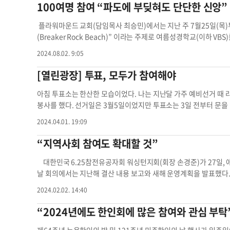
가 주민들에게 원활하게 제공될 수 있도록 돕는다. 물론 무보수 봉사직
100여명 참여 “파도에 부딪혀도 단단한 신앙”
결정에 대한 감정적 반응이 자리 잡고 있다. 억울함, 서운함, 실망
째로 늦게 출범했지만 규모와 상징적인 면에서 가장 중요한 주민의회다.
한 방식은 문제 해결보다는 단절과 오해 혹은 불화를 낳기 쉽다.
해 가장 많다. 아시안 유권자 역시 3만3000여 명으로 최다다. 
플라워마운드 교회(담임목사 최승민)에서는 지난 주 7월25일(목)
단순히 이해를 돕기 위한 수단이 아니다. 이는 공동체의 운영에 참
인들의 낮은 정치 참여도의 현주소다. 11명 모두 당선된다고 해도 
(Breaker Rock Beach)” 이라는 주제로 여름성경학교(이하 V
출발점이다. 예를 들어, “왜 그렇게 결정하셨나요?”보다는 “이 
대해 “다들 ‘돈 안 되는 일인데 왜 하느냐’고 출마를 꺼린다”고 했
대를 본받지 말고 오직 마음을 새롭게 함으로 변화를 받아 하나님
줄이고 대화의 문을 열게 한다. -심리적 안정감을 조성해야 한다
2024.08.02. 9:05
요하다. WCKNC는 99개 주민의회 선거 사상 최저 투표율(2012년 
별하도록 하라”는 로마서 12:2 말씀으로 결코 변하지 않는 하나님
다. 지도자는 질문을 환영한다는 태도를 분명하게 드러내야 하며, 
어떤 변화를 만들어 낼 수 있는지 보여주는 사례다. 현재 한인타운에
부터 온다(Truth Comes from God)”, “하나님의 계획이 가장 좋다(
[열린광장] 투표, 모두가 참여해야
서 “궁금한 점은 언제든지 직접 문의해주세요”라는 말을 공지에 
개선, 타운 경기 활성화 등이 대표적이다. 로빈슨 회장은 “만나는 
을 필요로한다(Everyone Needs Jesus)”, “예수님이 유일한 길이다(
다 학생뿐 아니라 학부모에게도 ‘좋은 질문을 하는 법’을 안내하는 
할 수 있는 정치 참여에는 소극적이라 아쉽다”고 했다. 투표는 18
를 말하자(Speaks the Truth in Love)”라는 소주제에 맞춰
아침 투표소는 한산한 모습이었다. 나는 지난달 가주 예비선거 때 라
협력의 언어로 바꾸는 훈련이 필요하다. 예를 들어, “왜 이렇게 하
나 교회, 학교, 회사를 다니거나 업소를 운영하거나 타운과 관련이 
의 어린 아이들과 초등학생들이 참석했으며 교사와 발런티어를 포함하
봉사를 했다. 선거일은 3월5일이었지만 투표소는 3일 전부터 문을
방은 의견을 위협으로 받아들이지 않고 열린 대화를 이어가기 쉬워
회 참여 코리아타운 주민의회 주민의회 선거 투표 참여도
함께 모여 즐겁게 성경말씀을 배우고 다양한 활동을 하며 유익한 시간
러턴과 길 하나 사이다. 하루는 투표소 입구에서 나를 부르는 소리
의견 제시가 수업의 흐름을 방해한다고 생각하여 기피하는 현상이 있다
2024.04.01. 19:09
당에 모여서 함께 기도와 찬양으로 예배드리고 이야기와 연극 형식
다. 인도계로 몸집이 큰 그는 넉살이 좋아 투표소에 사람이 없으면
성원 모두가 건강한 공동체 의식을 갖는 데 중요한 출발점이다. 학
후 그룹별로 나뉘어져 다른 활동들이 준비된 각각의 스테이션으로 이동했
듣고 밖으로 나갔더니 에릭이 한인 여성 시니어와 함께 의자에 앉아
“지역사회 참여도 확대할 것”
공간이어야 한다. 질문하는 용기, 서로 다른 생각을 존중하는 자세
학년 이렇게 4 그룹으로 나뉘어 게임, 성경공부, 크래프트, 스낵 
했다. 투표소 근처에 사는 그녀는 매일 아침 산책을 하는데 마침 에
함께 소통의 방식을 배우고 실천할 때, 학교는 단순한 배움의 공간을
여서 찬양과 율동으로 예배하고 선교에 관한 비디오를 시청하며 토
그녀는 영어가 서툴러 에릭의 말을 정확히 이해하지 못한 것이었다.
대한민국 6.25참전유공자회 워싱턴지회(회장 손경준)가 27일,
는, 우리 아이들이 살아갈 미래의 인간관계를 결정짓는 중요한 씨앗이 될 
남침례교단 소속으로, 달라스 한인 제일 침례교회에서 부목사로 섬기던
도 투표를 한 적이 없다고 했다. 그녀에게 투표를 권하자 하고 싶다
날 회의에서는 지난해 결산 내용 보고와 새해 운영계획을 발표했다. 
원장 / A1칼리지프렙에듀 포스팅 권리 참여 공동체 의식 학교 행사
년 1월 24일에 한인들이 많이 이주하던 루이스빌과 플라워마운드 
에게 투표해야 하는지는 말할 수 없으니 자녀들과 의논해 내일 다시
계획 보고에서 ‘회원 화합 및 한미 유대 강화’ 차원으로 올해 창립
2024.02.02. 14:40
다. “다함께 배우며 섬기고 선교하는 교회(마태복음 9:30)”의 비
운영하며 세 자녀를 키웠다고 했다. 자녀들은 모두 결혼했고 지금은
해, 제 74회 6.25 참전행사 참가 및 상기대회, 메모리얼데이 행사, 
자, 그리고 전하는 사명자를 실천해오고 있다. 초대 김경도 담임목
서 이민 1세의 힘든 흔적이 보였지만 자녀와 비즈니스 이야기를 
인의 날 6?25 추모행사 등을 주최 혹은 참석한다고 밝혔다. 또한
“2024년에도 한인회에 많은 참여와 관심 부탁
고 있다. 문의 214.513.7707 또는
contact@fmkchurch.com
.
총 13명, LA카운티 정부 여러 부서에서 나온 직원이 10명이고 나
고, 회원 환자 방문, 작고한 유공자 회원과 시민권 유공자의 국립묘
워마운드 교회 플라워마운드 경계
밖에 나갔더니 멀리서 그녀가 걸어오고 있었다. 누구에게 투표할 
더불어 ‘지역사회 참여확대’ 차원에서 미국 노숙자 돕기와 한미단체