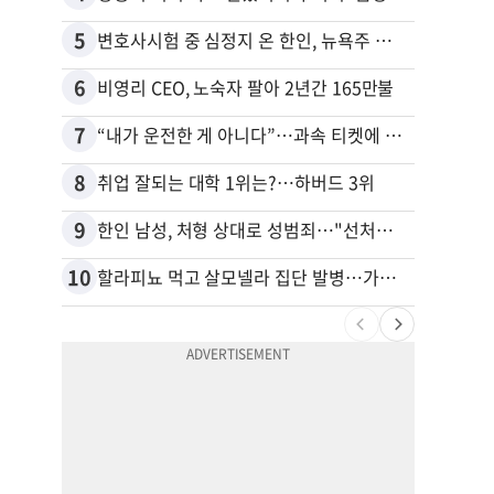
5
15
변호사시험 중 심정지 온 한인, 뉴욕주 제소
6
16
비영리 CEO, 노숙자 팔아 2년간 165만불
7
17
“내가 운전한 게 아니다”…과속 티켓에 오토파일럿 탓한 운전자
8
18
취업 잘되는 대학 1위는?…하버드 3위
9
19
한인 남성, 처형 상대로 성범죄…"선처해줬더니 배신자 취급"
10
20
할라피뇨 먹고 살모넬라 집단 발병…가주 등 27개 주 확산