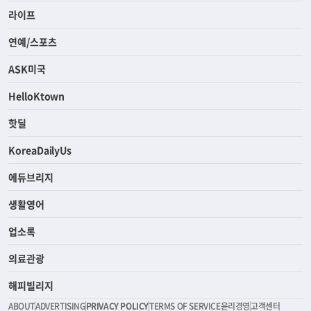
라이프
연예/스포츠
ASK미국
HelloKtown
핫딜
KoreaDailyUs
에듀브리지
생활영어
업소록
의료관광
해피빌리지
ABOUT
ADVERTISING
PRIVACY POLICY
TERMS OF SERVICE
윤리경영
고객센터