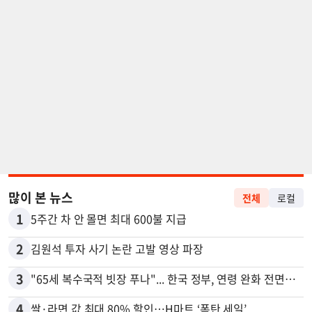
많이 본 뉴스
전체
로컬
1
5주간 차 안 몰면 최대 600불 지급
2
김원석 투자 사기 논란 고발 영상 파장
3
"65세 복수국적 빗장 푸나"... 한국 정부, 연령 완화 전면 추진
4
쌀·라면 값 최대 80% 할인…H마트 ‘폭탄 세일’