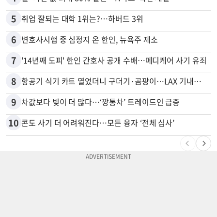
5
취업 잘되는 대학 1위는?…하버드 3위
6
변호사시험 중 심정지 온 한인, 뉴욕주 제소
7
'14년째 도피' 한인 간호사 공개 수배…메디케어 사기 유죄
8
항공기 식기 카트 열었더니 구더기·곰팡이…LAX 기내식 업체 논란
9
차값보다 빚이 더 많다…‘깡통차’ 트레이드인 급증
10
콘도 사기 더 어려워진다…모든 융자 ‘전체 심사’