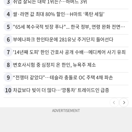
3
취업 잘되는 대학 1위는?…하버드 3위
4
쌀·라면 값 최대 80% 할인…H마트 ‘폭탄 세일’
5
"65세 복수국적 빗장 푸나"... 한국 정부, 연령 완화 전면 추진
6
부에나파크 한인타운에 281유닛 주거단지 들어선다
7
'14년째 도피' 한인 간호사 공개 수배…메디케어 사기 유죄
8
변호사시험 중 심정지 온 한인, 뉴욕주 제소
9
“전쟁터 같았다”…테슬라 충돌로 OC 주택 4채 파손
10
차값보다 빚이 더 많다…‘깡통차’ 트레이드인 급증