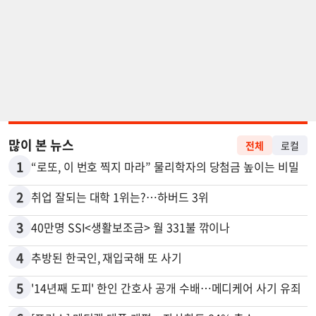
많이 본 뉴스
전체
로컬
1
“로또, 이 번호 찍지 마라” 물리학자의 당첨금 높이는 비밀
2
취업 잘되는 대학 1위는?…하버드 3위
3
40만명 SSI<생활보조금> 월 331불 깎이나
4
추방된 한국인, 재입국해 또 사기
5
'14년째 도피' 한인 간호사 공개 수배…메디케어 사기 유죄