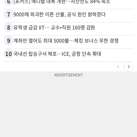
6
[포커스] 메디캘 대폭 개편…자산한도 84% 축소
7
9000채 파괴한 이튼 산불, 공식 원인 밝혀졌다
8
유학생 급감 IIT… 교수•직원 160명 감원
9
계좌만 열어도 최대 5000불…체킹 보너스 무한 경쟁
10
국내선 탑승구서 체포…ICE, 공항 단속 확대