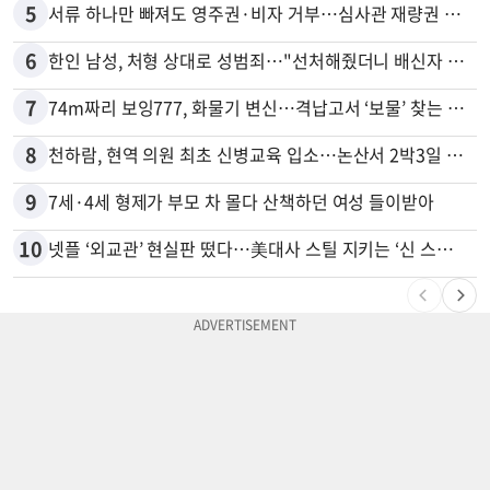
5
서류 하나만 빠져도 영주권·비자 거부…심사관 재량권 대폭 확대
6
한인 남성, 처형 상대로 성범죄…"선처해줬더니 배신자 취급"
7
74m짜리 보잉777, 화물기 변신…격납고서 ‘보물’ 찾는 인천공항
8
천하람, 현역 의원 최초 신병교육 입소…논산서 2박3일 생활
9
7세·4세 형제가 부모 차 몰다 산책하던 여성 들이받아
10
넷플 ‘외교관’ 현실판 떴다…美대사 스틸 지키는 ‘신 스틸러’