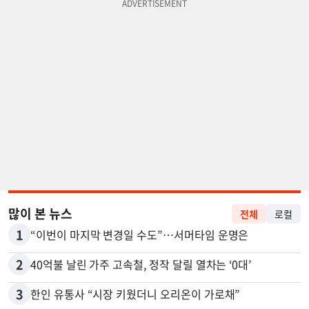
많이 본 뉴스
전체
로컬
1
“이번이 마지막 변경일 수도”…서머타임 운명은
2
40억불 날린 가주 고속철, 정작 달릴 열차는 ‘0대’
3
한인 유통사 “시장 키웠더니 오리온이 가로채”