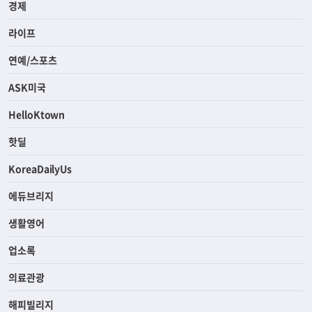
경제
라이프
연예/스포츠
ASK미국
HelloKtown
핫딜
KoreaDailyUs
에듀브리지
생활영어
업소록
의료관광
해피빌리지