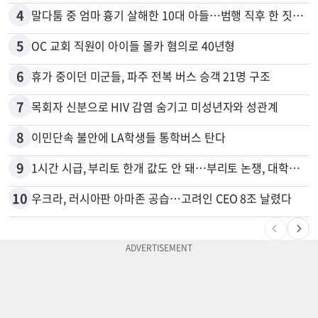
4
말다툼 중 엄마 흉기 살해한 10대 아들…범행 직후 한 짓 충격
5
OC 교회 직원이 아이들 몰카 혐의로 40년형
6
휴가 중이던 미군들, 파주 전복 버스 승객 21명 구조
7
목회자 신분으로 HIV 감염 숨기고 미성년자와 성관계
8
이민단속 불안에 LA학생들 통학버스 탄다
9
1시간 시급, 부리토 한개 값도 안 돼…부리토 논쟁, 대학생들 하소연
10
우크라, 러시아판 아마존 공습…고려인 CEO 8조 날렸다