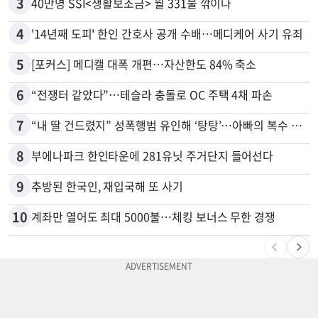
3
40만명 SSI<생활보조금> 월 331불 깎이나
4
'14년째 도피' 한인 간호사 공개 수배…메디케어 사기 유죄
5
[포커스] 메디캘 대폭 개편…자산한도 84% 축소
6
“전쟁터 같았다”…테슬라 충돌로 OC 주택 4채 파손
7
“내 딸 건드렸지” 성폭행범 유인해 ‘탕탕’…아빠의 복수 결말
8
부에나파크 한인타운에 281유닛 주거단지 들어선다
9
추방된 한국인, 재입국해 또 사기
10
계좌만 열어도 최대 5000불…체킹 보너스 무한 경쟁