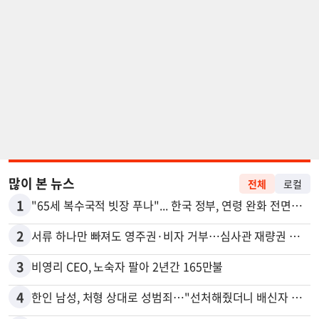
많이 본 뉴스
전체
로컬
1
"65세 복수국적 빗장 푸나"... 한국 정부, 연령 완화 전면 추진
2
서류 하나만 빠져도 영주권·비자 거부…심사관 재량권 대폭 확대
3
비영리 CEO, 노숙자 팔아 2년간 165만불
4
한인 남성, 처형 상대로 성범죄…"선처해줬더니 배신자 취급"