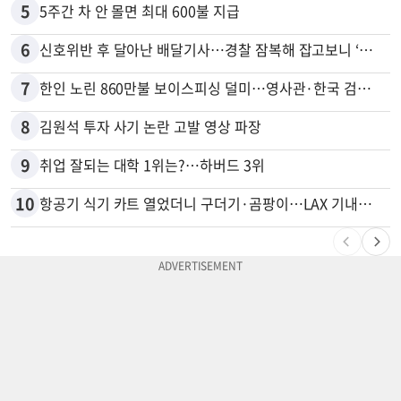
5
5주간 차 안 몰면 최대 600불 지급
6
신호위반 후 달아난 배달기사…경찰 잠복해 잡고보니 ‘반전’
7
한인 노린 860만불 보이스피싱 덜미…영사관·한국 검찰 사칭
8
김원석 투자 사기 논란 고발 영상 파장
9
취업 잘되는 대학 1위는?…하버드 3위
10
항공기 식기 카트 열었더니 구더기·곰팡이…LAX 기내식 업체 논란