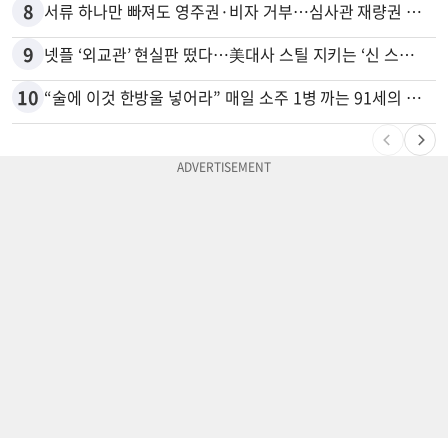
8
서류 하나만 빠져도 영주권·비자 거부…심사관 재량권 대폭 확대
9
넷플 ‘외교관’ 현실판 떴다…美대사 스틸 지키는 ‘신 스틸러’
10
“술에 이것 한방울 넣어라” 매일 소주 1병 까는 91세의 철칙