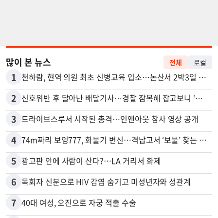
많이 본 뉴스
전체
로컬
1
천하람, 현역 의원 최초 신병교육 입소…논산서 2박3일 생활
2
신호위반 후 달아난 배달기사…경찰 잠복해 잡고보니 ‘반전’
3
드라이브스루서 시작된 총격…인앤아웃 참사 영상 공개
4
74m짜리 보잉777, 화물기 변신…격납고서 ‘보물’ 찾는 인천공항
5
광고판 안에 사람이 산다?…LA 거리서 화제
6
목회자 신분으로 HIV 감염 숨기고 미성년자와 성관계
7
40대 여성, 오진으로 자궁 적출 수술