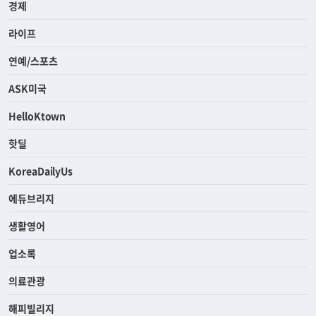
경제
라이프
연예/스포츠
ASK미국
HelloKtown
핫딜
KoreaDailyUs
에듀브리지
생활영어
업소록
의료관광
해피빌리지