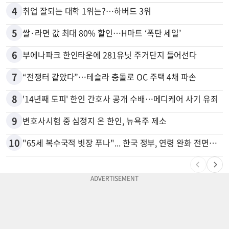
4
취업 잘되는 대학 1위는?…하버드 3위
5
쌀·라면 값 최대 80% 할인…H마트 ‘폭탄 세일’
6
부에나파크 한인타운에 281유닛 주거단지 들어선다
7
“전쟁터 같았다”…테슬라 충돌로 OC 주택 4채 파손
8
'14년째 도피' 한인 간호사 공개 수배…메디케어 사기 유죄
9
변호사시험 중 심정지 온 한인, 뉴욕주 제소
10
"65세 복수국적 빗장 푸나"... 한국 정부, 연령 완화 전면 추진