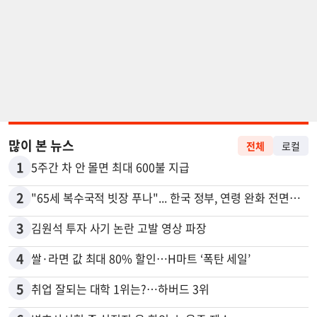
많이 본 뉴스
전체
로컬
1
5주간 차 안 몰면 최대 600불 지급
2
"65세 복수국적 빗장 푸나"... 한국 정부, 연령 완화 전면 추진
3
김원석 투자 사기 논란 고발 영상 파장
4
쌀·라면 값 최대 80% 할인…H마트 ‘폭탄 세일’
5
취업 잘되는 대학 1위는?…하버드 3위