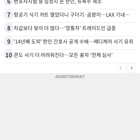
6
변호사시험 중 심정지 온 한인, 뉴욕주 제소
7
항공기 식기 카트 열었더니 구더기·곰팡이…LAX 기내식 업체 논란
8
차값보다 빚이 더 많다…‘깡통차’ 트레이드인 급증
9
'14년째 도피' 한인 간호사 공개 수배…메디케어 사기 유죄
10
콘도 사기 더 어려워진다…모든 융자 ‘전체 심사’