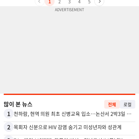
1
2
3
4
5
많이 본 뉴스
전체
로컬
1
천하람, 현역 의원 최초 신병교육 입소…논산서 2박3일 생활
2
목회자 신분으로 HIV 감염 숨기고 미성년자와 성관계