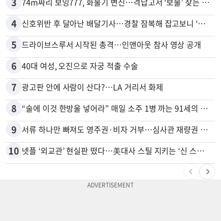
3
74m짜리 보잉777, 화물기 변신…격납고서 ‘보물’ 찾는 인천공항
4
신호위반 후 달아난 배달기사…경찰 잠복해 잡고보니 ‘반전’
5
드라이브스루서 시작된 총격…인앤아웃 참사 영상 공개
6
40대 여성, 오진으로 자궁 적출 수술
7
광고판 안에 사람이 산다?…LA 거리서 화제
8
“술에 이것 한방울 넣어라” 매일 소주 1병 까는 91세의 철칙
9
서류 하나만 빠져도 영주권·비자 거부…심사관 재량권 대폭 확대
10
넷플 ‘외교관’ 현실판 떴다…美대사 스틸 지키는 ‘신 스틸러’