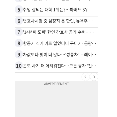
5
15
취업 잘되는 대학 1위는?…하버드 3위
6
16
변호사시험 중 심정지 온 한인, 뉴욕주 제소
7
17
'14년째 도피' 한인 간호사 공개 수배…메디케어 사기 유죄
8
18
항공기 식기 카트 열었더니 구더기·곰팡이…LAX 기내식 업체 논란
9
19
차값보다 빚이 더 많다…‘깡통차’ 트레이드인 급증
비영리
10
20
콘도 사기 더 어려워진다…모든 융자 ‘전체 심사’