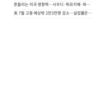
흔들리는 미국 영향력…사우디·튀르키예·파키스탄 안보 손잡았다(종합)
美 7월 고용 예상밖 2만3천명 감소…실업률은 4.1%로 떨어져(종합)