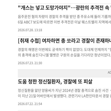
의 과제 상점 털이는 단순한 생계형 범죄를 넘어 지역 사회의 안
인 경관은 약 2천300명으로 전체의 20% 가량을 차지하며 최근 
"개스는 넣고 도망가야지"…광란의 추격전 속 
악재다. 유통업계가 피해를 보전하기 위해 제품 가격을 인상하면 
러한 변화가 시카고 전체 인구 구성 변화와 맞물린 결과라고 분석했다
때문이다. 이번 경찰의 집중 단속은 현장 대응력을 높였다는 점에서
딕 심슨 박사는 “시카고는 역사적으로 백인 경관이 절대 다수였으나
음주운전 혐의 차량이 경찰의 추격을 받던 중 주유소에 들러 기름까
처벌 기준에 대한 사법적 보완책이 병행되어야 한다. 치안 당국과 
화하고 있다”고 설명했다. 라티노 경관 증가 추세는 신규 채용에서 
6일 ABC7 보도에 따르면 이번 추격전은 이날 웨스트밸리 지역에
는 매장 절도의 고리를 끊어내는 실질적인 대책을 지속해 나가야 
운데 절반 이상이 라티노, 백인은 49명 흑인은 80명으로 집계됐다
닷지 차저(Dodge Charger) 차량을 몰고 전조등도 켜지 않은 
2026.07.28. 13:18
adailytoronto.com
토론토 경찰 토론토 경찰청 대형 조직범죄 조
용 주민과의 소통을 강화하고 지역사회 신뢰 형성에 도움이 될 것으
지 않을 정도로 짙게 선팅되어 있었다. 도주 차량은 추격 과정에서 
자료에 따르면 2023년 이후 라티노 경관에 대한 신고가 가장 많아
대를 따돌렸다. 워낙 빠른 속도로 달아난 탓에 현장을 취재하던 AB
[취재 수첩] 여차하면 총 쏘라고 경찰이 존재하
나온다. CPD 내 한국계 경찰관 수는 별도 집계되지 않았으며, 아시
운전자는 도주 도중 프리웨이를 빠져나와 한 주유소에 진입하는 대
카고 전체 인구에서 아사아계가 차지하는 비율(약 7%)의 절반 수준
다시 프리웨이에 올라 도주극을 이어갔다. 긴박했던 추격전은 패
경찰의 해명은 이번에도 궁색하기 짝이 없었다. 도대체 언제까지 
아계는 5%(32명), 라티노 53%, 흑인 23%, 백인 18%였다.
근에서 끝이 났다. 운전자와 동승자 2명은 차량을 버리고 도보로 
의 총격에 숨진 다니엘 멜벳은 구원의 손길을 기다리던 청년이었다.
은 주민 신뢰 형성에 긍정적일 수 있지만 동시에 공정한 치안과 책
자온라인용 경찰 경찰 차량들 차량 추격전시속 추격전은 패서디나
했건만, 경찰은 또다시 그를 향해 총을 쐈다. 사건 당일 멜벳은 식
2026.07.23. 21:30
강조한다. #시카고중앙일보 #시카고 #일리노이 #미중서부 #시카고경
아버지에게도 “칼을 들고 있어 도움이 필요하다. 경찰을 부르겠다”
경찰청 백인 경찰관 시카고 일리노이대
에서 구조 요청을 보낸 것이었다. 현장에는 경찰 위기협상팀(CNT)
대응을 위해 마련된 전문 인력과 조직이 모두 현장에 집결했지만, 
도움 청한 정신질환자, 경찰에 또 피살
가왔기에 총격이 불가피했다고 해명한다. 그러나 정신질환자가 직접
당성을 판단해서는 안 된다. 긴박한 상황에 이르기까지 전문 대응 
정신질환을 앓던 양용씨가 지난 2024년 경찰 총격으로 숨진 사건〈본
활용할 여지는 없었는지, 나아가 위기대응팀은 왜 총격이라는 최악
이 지난 21일 어바인에서 발생했다. 관련기사 LA한인타운서 경찰
돌아올 수 없는 아들을 떠올리며 “경찰을 부른 것이 실수였다”고 절
있다며 직접 도움을 요청한 20대 남성이 흉기를 든 채 경찰과 대
으로 숨졌을 당시에도 경찰은 그의 상태를 사전에 인지하고 있었다.
2026.07.22. 21:54
도 경관들이 총격을 가해 숨지는 일이 발생하면서 법 집행기관의 대
을 든 채 다가오는 양씨를 향해 곧바로 총을 발포했다. 비살상 무기