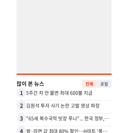
많이 본 뉴스
전체
로컬
1
11
5주간 차 안 몰면 최대 600불 지급
2
12
김원석 투자 사기 논란 고발 영상 파장
3
13
"65세 복수국적 빗장 푸나"... 한국 정부, 연령 완화 전면 추진
4
14
쌀·라면 값 최대 80% 할인…H마트 ‘폭탄 세일’