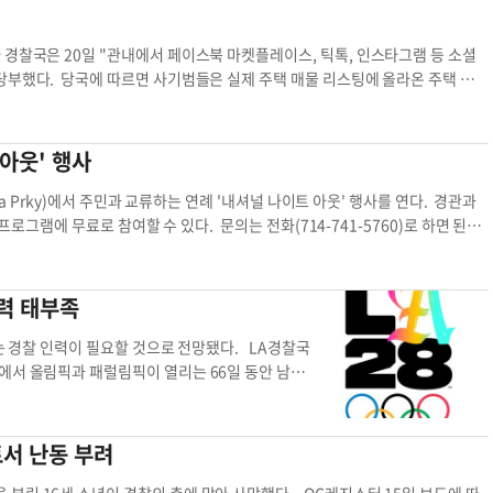
화해 자신이 정신질환을 겪고 있으며 흉기를 든 채 집
계라는 제도적 틀은 존재했으나, 정작 생사가 갈리는 결정적 순간에는 무용지물로
협상팀(CNT)은 선게이트와 실크우드 교차로 인근
대응 매뉴얼도 ‘보여주기식 행정’에 불과하다. 더욱 심각한 문제는 총격 이후
렌지카운티 소방국(OCFA)도 출동해 대기 중이었
경찰국은 20일 "관내에서 페이스북 마켓플레이스, 틱톡, 인스타그램 등 소셜
무부가 최근 5년간 종결한 경찰 총격 사건 41건 가운데 기소로 이어진 사례는
 투항하도록 설득했으나, 남성이 흉기를 든 채 경관
당부했다. 당국에 따르면 사기범들은 실제 주택 매물 리스팅에 올라온 주택 매물
것뿐만 아니라, 인명을 보호하고 상황을 안전하게 마무리하는 데도 있다. 똑같은
 가했다. 이 남성은 현장에서 응급처치를 받은 뒤
 이들은 ▶믿기 힘든 싼 가격 제시 ▶벤모, 젤 등을 통한 보증금 또는 신청 수
타령을 넘어 법을 바꿔서라도 엄중한 책임과 결과를 물어야 한다. 김경준 사회
상당 부분 닮아 있어 정신질환자에 대한 경찰 대응
을 보여주는 것을 회피 ▶즉시 입금하지 않으면 다른 이에게 임대할 수밖에 없다
비무장대응팀
해 양씨의 부친 양민 박사는 22일 본지와의 통화에
절대 송금하지 말고 주택 주소를 이용해 질로, 리얼터닷컴 등 웹사이트에서 정상
아웃' 행사
릴 방법을 찾기 위해 최대한 노력했을 것”이라며
기가 의심될 경우엔 해당 지역 경찰국 또는 연방거래위원회(reportfraud.f
는 것 같다”고 비판했다. 이어 “정신질환자와 마
렌트 주택 매물
cia Prky)에서 주민과 교류하는 연례 '내셔널 나이트 아웃' 행사를 연다. 경관과
맞춰야 사상자 없이 상황을 해결할 수 있을 것”이라
 프로그램에 무료로 참여할 수 있다. 문의는 전화(714-741-5760)로 하면 된다.
증상을 보이던 중 LA 경찰국(LAPD) 소속 안드레
티 정신건강국(DMH) 직원 윤수태씨는 상황을 진정
 경관 역시 비살상 무기 대신 권총을 발사해 양씨를
인력 태부족
사전에 인지하고 있던 상태였다. 양 박사는 경찰 총
근 5년간 시민을 상대로 한 경찰 총격 사건 41건에
하는 경찰 인력이 필요할 것으로 전망됐다. LA경찰국
것으로 나타났다.〈본지 6월 19일자 A-1면〉 관련
에서 올림픽과 패럴림픽이 열리는 66일 동안 남가
 쏜 경관이 처벌받는 경우는 극히 드물고, 경관들 역
이 가운데 LA 시내 경기장과 도로 경기의 치안을 담
 알기 때문에 안심하는 것 같다”고 지적했다. 김경준
 날도 있을 것으로 예상했다. 그러나 현재 LAPD
협상팀
LAPD 전체 경찰관은 약 8500명이지만 평상시 치
트서 난동 부려
전체의 3분의 1 수준이다. 마리오 모타 LAPD 경
 경기장만 담당하는 데도 총 1만2000~1만5000명