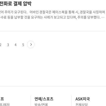
비살상 탄이 사용된 것으로 나타나 논란이 이어지고
 갑자기 가방에서 총기를 꺼내 경찰을 향해 겨누면
 전화로 결제 압박
”고 밝혔다. 온라인 속보팀대학생 경찰 실명 대학생
총격을 받고 제압됐다. 이후 경찰은 즉시 응급 처치
 사망 판정을 받았다. 수사 결과 용의자가 소지한
있어 주의가 요구된다. 어바인 경찰국은 페이스북을 통해 시, 경찰국을 사칭하며
상된다. 경찰은 이번 사건에서 추가 부상자는 없었
 수수료 등을 납부할 것을 요구하는 사례가 보고되고 있다며, 주의를 당부했다.
국 이후 경찰
럼 보이도록 꾸미고, 즉시 돈을 내지 않으면 체포될 수 있다는 식으로 공포심
 정부 기관은 예고 없이 연락해 벌금, 수수료 등의 즉각적인 납부를 요구하지 않
 통한 결제를 요구하는 경우, 특히 사기 가능성이 높다며 의심스러운 연락을 받
조했다. 아울러 사기 피해가 의심되면 즉시 신고(949-724-7000)할 것을
어바인
2
3
4
5
이프
연예/스포츠
ASK미국
프/레저
방송/연예
전체상담