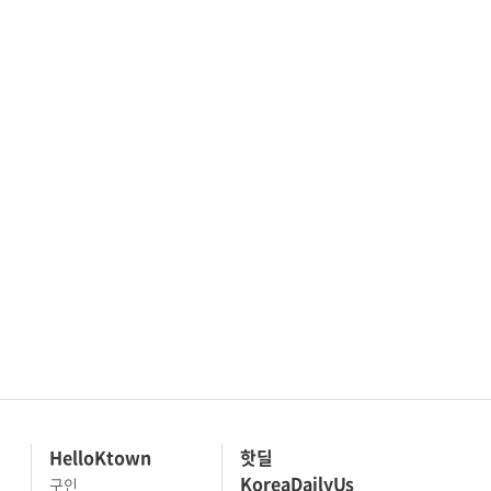
HelloKtown
핫딜
KoreaDailyUs
구인