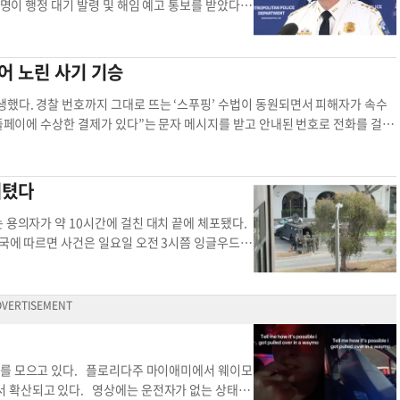
 경찰은 용의자가 피해자의 2022년식 녹색 현대 코
찰 할리우드 명예 거리 소동 거리 순찰
3명이 행정 대기 발령 및 해임 예고 통보를 받았다고
11이다. 경찰은 차량이나 용의자를 목격할 경우 직접
간부급으로, 전·현직 서장의 최측근들이 다수 포함됐다.
김건수 기자
edit@joongang.ca
경찰 폭행 경찰 모
 혐의를 받고 있다. 캐럴 서장은 "아직 아무도 해
다"고 밝혔다. 해임 예고 대상에는 이미 별도 이유로
어 노린 사기 기승
 전면 부인하고 있다. DC 지역 한인 거주자들이
적 영향을 미칠 수 있는 사안으로, 향후 조직 개
생했다. 경찰 번호까지 그대로 뜨는 ‘스푸핑’ 수법이 동원되면서 피해자가 속수
범죄 통계 경찰 간부 범죄 데이터
플페이에 수상한 결제가 있다”는 문자 메시지를 받고 안내된 번호로 전화를 걸었
 총기 구매에 쓰였다”는 설명이 이어졌다. 이어 연방 기관인 주류담배총기단속
얻었다. 통화를 끊고 안심할 틈도 없었다. 곧바로 어바인 경찰국 번호가 핸드폰
수사에 협조해야 한다”고 압박했다. 결정타는 ‘벌금’이었다. 사기범은 “문제를
버텼다
시간 통화를 이어가며 은행에서 현금을 인출했다. 돈은 신발 상자에 담겨 어바인
 명이 역할을 나눈 조직적 범행으로 보고 수사를 벌이고 있다. 경찰은 “수사
 용의자가 약 10시간에 걸친 대치 끝에 체포됐다.
는 즉시 끊고 공식 번호로 다시 확인해야 한다”고 강조했다. 한편 이처럼 전화
국에 따르면 사건은 일요일 오전 3시쯤 잉글우드와
 늘고 있어 각별한 주의가 요구된다. 강한길 기자시니어 경찰 경찰 번호 어바
하려던 중 몸싸움이 벌어졌고, 용의자는 차량을 몰
, 자동번호판 인식 시스템을 통해 용의 차량 위치가
차량은 사우스 로버트슨 블러바드와 버튼 웨이 인근
티며 장시간 대치를 이어갔고, 이 과정에서 여성 1
게 무사히 빠져나왔다. 이후에도 약 1시간가량 대
용의자는 오스발도 델 리오로 확인됐으며, 차량 호출
제를 모으고 있다. 플로리다주 마이애미에서 웨이모
러 보석금이 책정된 상태다. 당국은 초기 검문 경위
서 확산되고 있다. 영상에는 운전자가 없는 상태에
온라인 속보팀경찰 도주 여성 인질도 베벌리힐스 경