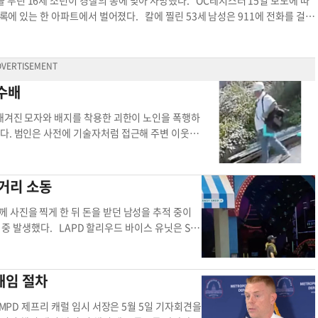
부린 16세 소년이 경찰의 총에 맞아 사망했다. OC레지스터 15일 보도에 따
주 경기장까지 포함하면 추가로 1만2000~1만50
블록에 있는 한 아파트에서 벌어졌다. 칼에 찔린 53세 남성은 911에 전화를 걸어
 내다봤다. 이에 따라 캘리포니아주 의회는 캐런 배
했다. 경찰국은 출동한 경관들이 칼을 내려놓으란 명령에 용의자가 불응하자 총을
관들에게 임시 캘리포니아 경찰 자격을 부여해 202
. 칼에 찔린 남성은 인근 병원으로 이송된 후 회복 중이다. 당국은 사건 동기,
담고 있다. 법안을 발의한 티나 맥키너 주하원의원은
 사망 인근 병원
아 법을 집행하게 될 것”이라고 밝혔다. 당국은 수
 수배
비하고 있다. LAPD는 이와 함께 2028년 여름
 검토 중인 것으로 알려졌다. LA는 2028년 하
새겨진 모자와 배지를 착용한 괴한이 노인을 폭행하
 7월 14일부터 30일까지, 패럴림픽은 8월 15일
다. 범인은 사전에 기술자처럼 접근해 주변 이웃을
 캘리포니아 경찰 신임 경찰관들
찰을 사칭한 강력 범죄 가능성에 무게를 두고 용의자
 감금 폭행 경찰에 따르면 사건은 나디나 드라이브
가에서 발생했다. 피해 노인은 집 안에서 잠을 자던 중 갑
거리 소동
강제로 감금된 것으로 조사됐다. 범인은 피해자의 휴
 노인은 범행 뒤 스스로 빠져나와 경찰에 신고했
 사진을 찍게 한 뒤 돈을 받던 남성을 추적 중이
야구 모자를 착용하고 있었으며, 목에는 배지처럼 보
 중 발생했다. LAPD 할리우드 바이스 유닛은 SN
제 경찰관으로 착각했을 가능성도 배제하지 않고 있
받고 있었다”고 밝혔다. 경찰이 접촉하려 하자 해당
소개하며 피해자와 주택 정보를 묻고 다닌 것으로 확
. 경찰은 현장에 남겨진 여러 마리의 대형 뱀들을
 보고 수사를 이어가고 있다. 용의자 인적 사항 공
사진에는 경찰관들이 대형 뱀들을 직접 다루는 모습
해임 절차
 키 약 180cm에 몸무게 약 100kg의 크고 다
했는지에 대해서는 공개하지 않았다. 경찰은 SNS
안경을 착용하고 있었으며, 수염이 없는 얼굴에 흰색
 농담 섞인 표현도 남겼다. 다만 경찰은 용의자가
 MPD 제프리 캐럴 임시 서장은 5월 5일 기자회견을