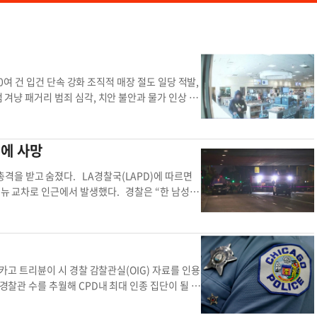
00여 건 입건 단속 강화 조직적 매장 절도 일당 적발,
점 겨냥 패거리 범죄 심각, 치안 불안과 물가 인상 유
 상점 털이 사범들을 대거 적발하며 강력한 대응에
는 피의자를 체포하고 4,000건 이상의 혐의를 적용
심으로 기승을 부리던 무더기 매장 절도 사건을 근
격에 사망
달러 돌파 토론토 경찰청 23분과 수사팀은 조직적 상
4,033건의 혐의로 입건했다고 발표했다. 경찰 추
격을 받고 숨졌다. LA경찰국(LAPD)에 따르면
웃돈다. 단일 사건 수사 중 하나에서는 피의자 20명
비뉴 교차로 인근에서 발생했다. 경찰은 “한 남성이
지휘한 론 태버너 경정은 "적발된 피의자 다수가 초
을 내리치고 있다”는 신고를 받고 출동했다. 경찰
범"이라며 "이들은 절도품을 다시 유통하는 대형 조
동해 10번 프리웨이 진입로 아래에 있었다. LAP
점과 약국 집단 침입... 최루스프레이 동원까지
를 발사했으며, 용의자는 총상을 입고 병원으로
BO)에 대형 가방과 여행가방을 들고 들어가 양주를
 경위나 경찰관들이 총기를 사용하게 된 이유는 공
장물로 의심되는 물품을 차에 싣다가 제지하는 직원
사건으로 다른 부상자는 발생하지 않았다. 경찰은 현
카고 트리뷴이 시 경찰 감찰관실(OIG) 자료를 인용
됐다. 마이런 덤큐 토론토 경찰청장은 기자회견에
내부 조사를 진행 중이다. 온라인 속보팀경찰 타운
 경찰관 수를 추월해 CPD내 최대 인종 집단이 될 전
 생계까지 직접적으로 위협한다"며 "범죄 수익금이
난 6월 기준 CPD 백인 경관은 4천403명으로 201
다"고 강조했다. 지역 상권 보호와 사법 제도 개선
 기간 40% 이상 증가해 4천158명을 기록했다. 흑