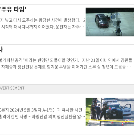
전을 위협하고 소비자 물가 상승을 부추기는 사회적
10년간 큰 변화없이 유지되고 있다. 전문가들은 이
'주유 타임'
그 부담은 결국 고스란히 일반 시민들에게 돌아가기
. 시카고 일리노이대(UIC) 정치학과 교수를 지낸
 의미가 크지만, 재범률이 높은 만큼 보석 제도와
, 라티노 인구 증가와 함께 공공기관의 구성도 변
지 넣고 다시 도주하는 황당한 사건이 발생했다. 2
유통업계, 사법 기관이 유기적으로 협력하여 반복되
두드러지고 있다. 현재 경찰학교 훈련생 328명 가
서 시작돼 패서디나까지 이어졌다. 운전자는 자주색
할 시점이다. 토론토 중앙일보 편집팀
news@koere
. 일부 시의원들은 라티노 경관 증가가 스페인어 사
채 고속으로 달아났다. 차량 유리창은 내부가 전혀 보이
직적 상점
로 기대했다. 그러나 민간 경찰감시기구(COPA)
시속 130마일이 넘는 속도로 질주하며 경찰 추격
, 인종 다양성과 경찰 개혁은 별개 문제라는 지적도
C7 뉴스 헬리콥터마저 한때 차량을 놓치기도 했다.
나
아계 경찰관은 전체의 3.5% 정도로 추산됐다. 시
담함까지 보였다. 그는 차량에 가스를 주유한 뒤
에 불과하다. 2023년 신규 채용 경찰관 중에 아시
서디나 지역 델몬테 스트리트와 포리스트 애비뉴 인
“불가피한 총격”이라는 변명만 되풀이할 것인가. 지난 21일 어바인에서 경관들
 전문가들은 경찰 조직이 지역사회 인구 구성을 닮는 것
달아나려 했으나 현장에서 모두 체포됐다. 김경준 기
 자폐증과 정신건강 문제로 힘겨운 투병을 이어가던 스무 살 청년이 도움을 청
임성 강화를 위한 제도적 노력도 지속되어야 한다고
칼을 든 자신의 상태가 위험할 수 있다고 판단해 직접 경찰에 신고 전화를 걸었다.
찰 #인종 Kevin Rho 기자시카고 경찰 시카고
고 말했다. 타인을 해치려는 목적이 아니었다. 스스로 통제하기 힘든 위기 상황
과 어바인 비무장대응팀(I-CARE), 소방 인력까지 총동원됐다. 정신건강 위기
돌아온 결과는 도움 대신 비극적인 죽음뿐이었다. 경찰은 멜벳이 칼을 든 채 다
 도움을 요청했다는 맥락을 빼고, 총격 직전 단 몇 초만을 떼어놓고 행위의 정
인력은 과연 제 역할을 다했는지, 충분한 안전거리를 확보하거나 비살상 장비를
지 2024년 5월 3일자 A-1면〉과 유사한 사건
의 비극을 막지 못했는지를 냉정히 따져 물어야 한다. 멜벳의 아버지는 다시는
 총격에 한인 사망…과잉진압 의혹 정신질환을 앓고
규했다. 마치 2년 전 비극의 데자뷔다. LA 한인타운에서 양용씨가 경찰 총격
치하던 중, 현장에 비무장대응팀이 대기하고 있었음에
 현장에 정신건강국 직원까지 동행했으나, 경찰은 잠긴 문을 강제로 열었고 칼
응 방식을 둘러싼 논란이 다시 불붙고 있다. 어바
 활용이나 추가적인 대화, 후퇴 및 고립 유도 같은 대안책은 현장에서 전혀 작동