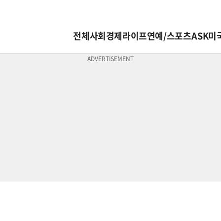
전체
사회
경제
라이프
연예/스포츠
ASK미