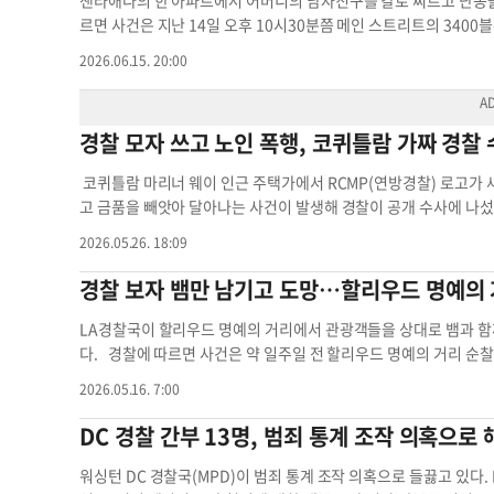
샌타애나의 한 아파트에서 어머니의 남자친구를 칼로 찌르고 난동을 
의 경찰이 필요하다”고 설명했다. 이어 LA시 외부에서 열리는 남가
르면 사건은 지난 14일 오후 10시30분쯤 메인 스트리트의 3400
00명의 경찰이 더 필요해 전체 수요는 최대 3만 명에 이를 것으로
약물에 취한 소년이 자신을 찌른 뒤, 기물을 파괴 중이라고 신고
2026.06.15. 20:00
스 LA 시장이 추진하는 법안을 검토 중이다. 법안은 다른 주 경찰
발사했다고 밝혔다. 신원이 공개되지 않은 소년은 현장에서 사망했다
8년 올림픽 기간 치안 업무를 수행할 수 있도록 허용하는 내용을 
총격 상황 등을 조사 중이다. 임상환 기자소년 경찰 소년 경찰 피격
“타주 경찰도 캘리포니아 경찰 교육(POST)을 이수한 뒤 캘리포니
경찰 모자 쓰고 노인 폭행, 코퀴틀람 가짜 경찰
천 명에 이를 수 있는 타주 경찰들의 숙소와 교육 프로그램도 함께 준
경찰학교를 졸업하는 신임 경찰관들을 올림픽 치안에 투입하는 방안도
코퀴틀람 마리너 웨이 인근 주택가에서 RCMP(연방경찰) 로고가 
계올림픽을 통해 세 번째 올림픽 개최 도시가 된다. 올림픽은 2028년
고 금품을 빼앗아 달아나는 사건이 발생해 경찰이 공개 수사에 나섰
부터 27일까지 열린다. 온라인 속보팀la올림픽 경찰 타주 경찰들
탐문한 뒤 범행을 저지른 것으로 파악됐다. 코퀴틀람 RCMP는 경
2026.05.26. 18:09
추적과 피해 차량 수색을 진행하고 있다. 안방까지 침입한 괴한의
(Nadina Drive)와 칠코 드라이브(Chilko Drive) 인근 주택
경찰 보자 뱀만 남기고 도망…할리우드 명예의 
자기 침입한 괴한과 마주쳤고, 저항하는 과정에서 폭행을 당한 뒤 
대전화와 신용카드, 차고에 있던 차량까지 빼앗아 달아났으며, 피해
LA경찰국이 할리우드 명예의 거리에서 관광객들을 상대로 뱀과 함께
다. 용의자는 범행 당시 RCMP 로고와 문양이 새겨진 어두운색 
다. 경찰에 따르면 사건은 약 일주일 전 할리우드 명예의 거리 순찰
이는 신분증을 걸고 있었던 것으로 파악됐다. 경찰은 피해자가 실
S를 통해 “한 남성이 이국적인 뱀들을 데리고 관광객들에게 돈을 
2026.05.16. 7:00
다. 용의자는 사건 당일 오전 인근 주민들에게 자신을 기술자라고 
남성은 도주했고, 현장에 뱀들을 남겨둔 채 달아난 것으로 전해졌다
인됐다. 경찰은 범인이 경찰 관련 복장을 이용해 신뢰를 유도한 점을
안전하게 확보한 뒤 LA동물관리국에 인계했다고 밝혔다. 공개된 
DC 경찰 간부 13명, 범죄 통계 조작 의혹으로 
시 및 공개 수사 전환 수사 당국은 용의자의 특징도 공개했다. 용의자는
이 담겼다. 당국은 정확한 뱀의 수와 용의자가 어떻게 뱀들을 확보
부진 체격을 가진 백인 남성으로 묘사됐다. 범행 당시 검은색 뿔테
게시물에서 “오늘 조여진 건 뱀이 아니라 그의 도주 계획이었다”고
워싱턴 DC 경찰국(MPD)이 범죄 통계 조작 의혹으로 들끓고 있다.