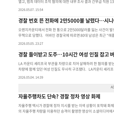
깃 달린 골프 셔츠와 청백색 운동화, 황갈색 가죽 장갑 차림이었다.
이후 검거됐는지 여부는 밝히지 않았다. 온라인 속보팀할리우드 경
열고, 범죄 데이터 조작 혐의에 대한 내부 조사 결과 간부급 직원 1
나 차량을 몰고 달아난 것으로 보고 있다. 차량 번호판은 AWE 3
밝혔다. 해임 예고를 받은 13명은 모두 경위(captain) 이상 
2026.05.07. 15:54
접근하지 말고 즉시 911 또는 경찰에 신고해 달라고 당부했다. 
이들은 도시 안전을 과장해 보이기 위해 범죄 건수를 낮춰 분류했다는
자 가짜 경찰 경찰 관련
고된 것은 아니며, 모두 내부 절차에 따른 이의신청 권리를 갖고 있
경찰 번호 뜬 전화에 2만5000불 날렸다…시니
대기 발령 중이던 마이클 풀리엄 수사관도 포함됐는데, 그는 혐의를
밀집한 몽고메리·페어팩스 카운티 인근 지역의 치안 정책에도 직간접
오렌지카운티에서 전화 한 통으로 2만5000달러를 잃는 사건이 발
편 및 연방 의회 조사의 추이가 주목된다. 온라인 속보팀경찰 간부 
무책으로 당했다. 어바인 경찰국에 따르면 80대 남성은 최근 “애
다가 사기에 휘말렸다. 전화기 너머에서는 “신원이 도용돼 마약과
2026.05.05. 23:27
국(ATF) 관계자를 사칭하며 실제 공무원 이름까지 거론해 신뢰를 
화면에 표시된 전화가 걸려왔다. 발신자는 경찰 간부를 자처하며 “
경찰 들이받고 도주…10시간 여성 인질 잡고 
해결하려면 2만5000달러를 내야 한다”고 요구했고 피해자는 수
한 쇼핑센터 주차장에서 정체불명의 인물에게 전달됐다. 경찰은 여러
LA 카운티 셰리프국 부관을 차량으로 치어 살해하려 한 혐의를 받는
기관이 전화로 돈을 요구하는 일은 절대 없다”며 “의심스러운 전화
차량에 함께 있던 여성 인질도 무사히 구조됐다. LA카운티 셰리프
번호를 조작해 공공기관을 사칭하는 사기는 남가주 전역에서 빠르게
레녹스 경계 지역에서 시작됐다. 당시 출동한 경찰이 용의자를 검문
2026.05.04. 14:39
인 경찰국 사기 기승
고 도주하며 부관을 들이받은 것으로 조사됐다. 이후 약 10시간 뒤
확인됐고 베벌리힐스 경찰국이 추격에 나섰다. 짧은 추격전 끝에 
에서 충돌 후 멈췄다. 용의자는 차량 안에서 바리케이드를 치고 버
자율주행차도 단속? 경찰 정차 영상 화제
명이 인질로 붙잡혀 있었던 것으로 확인됐다. 여성은 일요일 밤 늦
치가 이어졌으며, 용의자는 월요일 오전 12시 20분쯤 체포됐다. 
자율주행 택시가 경찰에 정차 지시를 받는 이색 상황이 포착돼 화
서비스 운전자로 알려졌다. 그는 현재 살인미수 혐의로 100만 달
의 자율주행 차량을 이용하던 승객이 촬영한 영상이 소셜미디어에
와 인질과의 관계 등 사건 전반에 대한 추가 조사를 진행 중이다. 