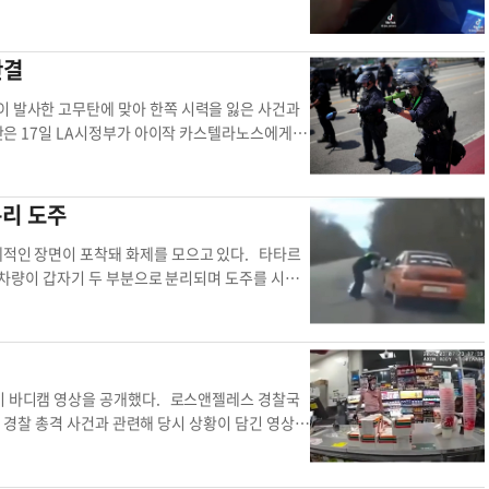
 승객은 당황한 듯 “이 상황에서 우리는 어떻게 해
원격 지원팀이 연결되며 상황 파악에 나섰다. “웨
됐고, 승객은 경찰이 차량 이상을 의심해 정차시켰
판결
 다시 출발하는 일이 반복돼 약 5~7블록 동안 뒤
과정은 공개하지 않은 채 종료됐으며, 구체적인 경위
이 발사한 고무탄에 맞아 한쪽 시력을 잃은 사건과
신 원격 지원 시스템을 통해 승객과 경찰 등 관계자
단은 17일 LA시정부가 아이작 카스텔라노스에게 1
금 부과는 없었던 것으로 전해졌다. 온라인 속보팀
월 28일 새벽, 크립토닷컴 아레나 인근에서 다저스
살상 고무탄에 얼굴을 맞아 한쪽 눈 시력을 영구적으
건 이후 약 6년에 걸친 법적 공방을 이어왔다. 원
분리 도주
산용으로 사용되는 ‘37mm 스킵 트레이스 발사
 높이로 튀어 올라 피해를 키웠다고 지적했다. 해
례적인 장면이 포착돼 화제를 모으고 있다. 타타르
맞히도록 설계됐지만, 사건 당시 약 145피트 거리
던 차량이 갑자기 두 부분으로 분리되며 도주를 시도
하고 있었으며, 해산 명령도 듣지 못했다”고 주장
 차체가 분리되도록 개조된 것으로 추정된다. 영상
 있어 대응에 나섰다는 입장을 밝혔다. 이 사고로
에 빠뜨리는 장면이 담겼다. 이 같은 방식은 경찰
한 e스포츠 선수로서의 커리어도 사실상 중단됐다
화나 액션 장면을 연상케 하는 모습에 온라인에서 큰
상한 경력이 있었다. 배심원단은 6일간의 증언과 증
를 붙잡았다고 밝혔다. 당국은 해당 차량 개조 방
 주법에 따라 배상액을 최대 3배까지 확대하는 방안
 추격 차량 분리 경찰 추격 해당 차량
찰이 바디캠 영상을 공개했다. 로스앤젤레스 경찰국
에는 시 당국의 승인도 필요하다. 이번 판결은 시위
발생한 경찰 총격 사건과 관련해 당시 상황이 담긴 영상을
다시 부각시키고 있다. LAPD는 2020년 이후 일
도 진행 중이라는 신고를 받고 출동하면서 시작됐다.
 발사기 사용을 금지하는 가처분 명령을 내린 바 있
 계산대 뒤에 서 있는 것을 확인했다. 경찰은 여러