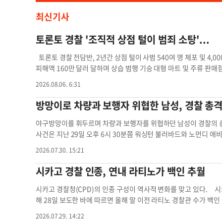
최신기사
토론토 경찰 '조직적 상점 털이 범죄 소탕'...
토론토 경찰 전담반, 2년간 상점 털이 사범 540여 명 체포 및 4,0
피해액 160만 달러 달하며 상습 범행 기승 대형 마트 및 주류 판매
발 토론토 경찰청이 지역 상가와 대형 매장을 위협해 온 조직적인
2026.08.06. 6:31
나섰다. 경찰은 지난 2년간 전담 수사팀을 가동한 결과 500명이 넘
해 법원에 제출했다고 밝혔다. 이번 단속은 노스에토비코 지역을 중
방망이로 차량과 보행자 위협한 남성, 경찰 총
절하기 위해 기획됐다. 2년간 540여 명 체포... 피해액 160만 
점 털이 수사 전담반을 설치한 이래 현재까지 총 546명을 체포하고 
야구방망이를 휘두르며 차량과 보행자를 위협하던 남성이 경찰의 총
산에 따르면 이들 일당이 도적질한 물품의 총가치는 160만 달러를 
사건은 지난 29일 오후 6시 30분쯤 워싱턴 불러바드와 노먼디 애
이 한꺼번에 체포되어 400건이 넘는 혐의를 받기도 했다. 수사를 
야구방망이를 들고 보행자들을 위협하고, 사람이 타고 있는 차량들
2026.07.30. 15:21
범이 아니며 약 260명은 반복적으로 매장 절도를 저질러 온 상습
이 현장에 도착했을 때 용의자는 노먼디 애비뉴를 따라 남쪽으로 이
직범죄 네트워크와 긴밀히 연계되어 있다"고 설명했다. 주류 판매
D는 경찰관들이 야구방망이를 든 용의자와 대치하는 과정에서 총기
시카고 경찰 인종, 연내 라티노가 백인 추월
경찰이 공개한 단속 영상에는 마스크를 쓴 일당이 주류 판매점(LC
이송됐지만 결국 숨졌다고 밝혔다. 경찰은 총격이 발생한 구체적인
쓸어 담는 모습이 담겼다. 다른 영상에서는 대형 마트 주차장에서 
개하지 않았다. 용의자의 신원은 아직 확인되지 않았으며, 이번 
시카고 경찰청(CPD)의 인종 구성이 역사적 변화를 맞고 있다. 시
과 시민을 향해 최루스프레이를 분사하는 위험천만한 모습도 포착
장에서 야구방망이를 증거물로 확보했으며, 경찰 총격 사건에 대한 
해 28일 보도한 바에 따르면 올해 말 이전 라티노 경찰관 수가 백인
서 "상점 털이 범죄는 대형 유통 체인뿐만 아니라 지역 소상공인의
경찰 총격 남성 경찰 타운 인근
망이다. 1835년 CPD 창설 이후 191년 만에 처음 있는 일이다. 지
2026.07.29. 14:22
또 다른 불법 활동의 자금줄로 유입되고 있어 엄정 조치가 불가피하
7년 8월 6천217명에 비해 크게 감소했다. 반면 라티노 경관은 같은