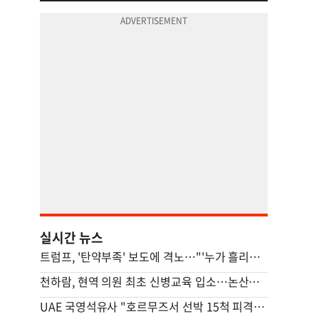
실시간 뉴스
트럼프, '탄약부족' 보도에 격노…"'누가 흘리나' 색출 지시"
천하람, 현역 의원 최초 신병교육 입소…논산서 2박3일 생활
UAE 국영석유사 "호르무즈서 선박 15척 피격…이번주에도 3척"