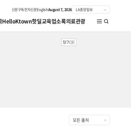
신문구독
전자신문
English
August 7, 2026
국
HelloKtown
핫딜
교육
업소록
의료관광