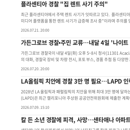
인 경찰국에 따르면 이날 오전 11시 45분쯤 한 남성이 911에 전
플라센티아 경찰 "집 렌트 사기 주의"
하지 않았다. 두 사건의 공통점은 명확하다. 정신질환자 대응 체
밖에 나와 있다고 신고했다. 신고를 접수한 경관들과 경찰국 위기
전락했다는 점이다. 사람의 생명을 구하지 못한다면 아무리 거창한 
주택으로 출동했다. 현장에는 어바인 비무장대응팀(I-CARE)과 오
최근 플라센티아에서 주택 렌트 사기가 잇따르고 있다. 플라센티아 
책임을 묻는 시스템마저 사실상 마비되어 있다는 사실이다. 가주 법
다. 이 남성과 경찰은 1시간 넘게 대치를 이어갔다. 경찰은 남성이
미디어 플랫폼을 통한 렌트 사기가 급증해 조사 중"이라며 주의를 
단 한 건도 없었다. 경찰의 임무는 위기 상황을 신속히 종식하는 
들을 향해 달려들자 비살상 무기 대응을 거치지 않고 곧바로 총격을
의 사진을 도용해 매우 싼 가격의 렌트 하우스인 것처럼 꾸미고 있다.
비극이 계속 되풀이되고 있다면, 이제는 겉핥기식 교육이나 매뉴얼 
2026.07.21. 20:00
인근 병원으로 이송됐으나 끝내 숨졌다. 이번 사건은 양씨 사건과 
수료 납부 요구 ▶타주, 외국에 머물고 있거나 아프다는 핑계로 집
부 기자취재 수첩 여차 경찰 경찰 총격 경찰 위기협상팀 어바인 
의 적절성을 지적하는 또 다른 사례로 거론된다. 이번 사건과 관련
며 압박하는 등의 수법을 사용한다. 당국은 집을 직접 보기 전엔 
가든그로브 경찰•주민 교류…내달 4일 '나이트 
서 “일반인이라면 당사자를 안전하게 병원으로 보내거나 목숨을 살
거래인지, 주택 소유주가 누구인지 확인해야 한다고 조언했다. 렌트 사
“그러나 경찰은 상황을 진압하기 위해 사람을 죽여도 된다고 생각하
tc.gov)에 신고하면 된다. 임상환 기자 경찰 렌트 렌트 사기 주택 
가든그로브 경찰국이 내달 4일(화) 오후 5~8시 청사(11301 Aca
주했을때는 무조건 상황을 제어하려 하기보다 사람 자체에 초점을 
의 대화, 경찰국 장비 및 차량 전시, 포토 부스, 경품 추첨 등 다양한
고 강조했다. 앞서 양씨는 지난 2024년 5월 흉기를 들고 정신질환 
가든그로브 경찰 가든그로브 경찰국 대화 경찰국 연례 내셔널
2026.07.20. 20:00
스 로페즈 경관이 쏜 총에 맞아 숨졌다. 당시 현장에 있던 LA카운
시키기보다 섣불리 911에 신고했다는 비판을 받기도 했다. 로페즈
LA올림픽 치안에 경찰 3만 명 필요…LAPD 
숨지게 했다. 당시 경찰은 양씨가 정신질환을 앓고 있다는 사실을 
격 사건의 기소율이 현저히 낮다는 점도 꼬집었다. 가주 법무부는 최
2028년 LA 올림픽과 패럴림픽의 치안을 위해 최대 3만 명에 달
대한 조사를 종결했으나, 기소로 이어진 사건은 단 한 건도 없었던 
(LAPD)은 최근 캘리포니아 주상원 공공안전위원회에 제출한 계획
기사 무용지물 된 경찰총격 전담수사, 기소율 0% 양 박사는 “총을
주 전역에서 2만4000~3만 명의 경찰이 필요할 것으로 추산했다. 
2026.07.09. 15:10
시 이 같은 사실을 잘 알고 있어 총을 쏴도 기소되지 않을 것이라고
당하는 LAPD는 하루 최대 6700명의 경찰을 동시에 배치해야 하는
기자정신질환자 경찰 정신질환자 경찰 어바인 경찰국 경찰국 위기
가 자체적으로 동원할 수 있는 인력은 약 2200명에 불과하다. 현재 
칼 든 소년 경찰에 피격, 사망…샌타애나 아파
안 업무를 유지해야 하는 만큼 올림픽 경비에 투입할 수 있는 인력은 
감은 “하루 약 4400명의 인력이 부족한 상황”이라며 “LAPD 관할