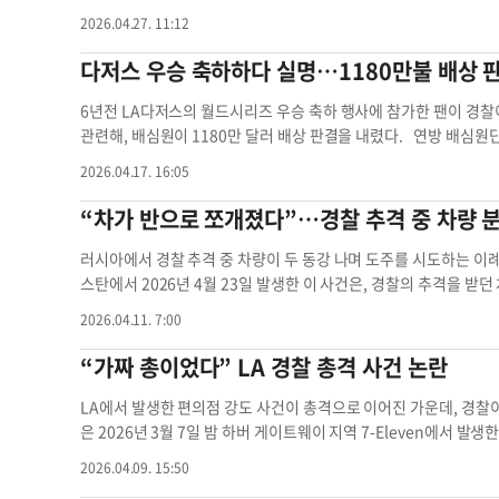
서 차량이 경찰에 의해 정차되는 모습이 담겼다. 뒷좌석에 앉아 있던
찰국 여성 1명
2026.04.27. 11:12
야 하죠?”라고 말하는 장면이 포착됐다. 이후 차량 시스템을 통해 
이모 지원팀입니다. 괜찮으신가요?”라는 음성이 차량 내부에 전달
다저스 우승 축하하다 실명…1180만불 배상 
다고 설명했다. 현장에 있던 경찰은 “차량이 도로 중간에서 멈췄다가
따랐다”고 밝힌 것으로 전해졌다. 해당 영상은 사건의 최종 처리 
6년전 LA다저스의 월드시리즈 우승 축하 행사에 참가한 팬이 경찰
는 아직 확인되지 않았다. 웨이모 차량은 운전자 없이 운행되는 대
관련해, 배심원이 1180만 달러 배상 판결을 내렸다. 연방 배심원
간 소통이 가능하도록 설계돼 있다. 이번 사건으로 인명 피해나 벌
180만 달러를 지급하라고 평결했다. 카스텔라노스는 2020년 10
2026.04.17. 16:05
운전자 경찰 웨이모 차량 자율주행 차량 원격 지원팀
의 월드시리즈 우승을 축하하던 중 LA경찰국(LAPD)이 발사한 비
로 잃었다. 당시 22세였던 그는 캘스테이트 롱비치 재학생으로, 사
“차가 반으로 쪼개졌다”…경찰 추격 중 차량 
고 측은 경찰이 과도한 무력을 사용했다고 주장했다. 특히 군중 해
기’가 규정과 달리 장거리에서 발사되면서 탄환이 지면이 아닌 얼굴
러시아에서 경찰 추격 중 차량이 두 동강 나며 도주를 시도하는 이
당 무기는 원래 근거리에서 지면으로 반사돼 낮게 튕기면서 하체를 
스탄에서 2026년 4월 23일 발생한 이 사건은, 경찰의 추격을 받
에서 발사된 것으로 드러났다. 카스텔라노스는 “당시 평화롭게 축하
한 것으로 알려졌다. 현지 보도에 따르면 해당 차량은 버튼 하나로
2026.04.11. 7:00
했다. 반면 LAPD는 당시 일부 군중이 상점 파손과 약탈을 벌이고
에는 추격 중이던 차량이 갑작스럽게 앞뒤로 분리되며 경찰을 혼란
카스텔라노스는 시력 상실뿐 아니라 정신적 충격을 겪었으며, 유망
의 추적을 따돌리기 위한 목적으로 설계된 것으로 보이며, 실제 영
“가짜 총이었다” LA 경찰 총격 사건 논란
고 밝혔다. 그는 사건 몇 달 전 게임 대회에서 2만 달러 상금을 수
관심을 끌고 있다. 다만 경찰은 결국 도주에 성공하지 못한 운전자
거 검토 후 2시간도 채 되지 않아 평결을 내렸다. 원고 측은 관련
식과 불법 여부에 대해 추가 조사를 진행 중이다. AI 생성 기사경찰
LA에서 발생한 편의점 강도 사건이 총격으로 이어진 가운데, 경
도 추진 중이다. 다만 이번 판결은 항소 가능성이 높고, 최종 합의
은 2026년 3월 7일 밤 하버 게이트웨이 지역 7-Eleven에서 
및 군중 통제 과정에서 경찰의 비살상 무기 사용에 대한 책임 논란을 
공개했다고 밝혔다. 경찰에 따르면 사건은 오후 11시 15분쯤 강
2026.04.09. 15:50
부 발사체 사용을 제한받고 있으며, 연방 판사는 올해 1월 40mm
현장에 도착한 경찰은 53세 여성 신시아 앤 아이비 에이커스가 매장